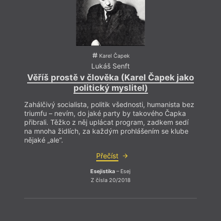
Karel Čapek
Lukáš Senft
Věříš prostě v člověka (Karel Čapek jako
politický myslitel)
V tom
název
Zahálčivý socialista, politik všednosti, humanista bez
Bush 
triumfu – nevím, do jaké party by takového Čapka
už o 
přibrali. Těžko z něj uplácat program, zadkem sedí
traum
na mnoha židlích, za každým prohlášením se klube
(reži
nějaké „ale“.
mnoho
nahlí
Přečíst
jinou 
tak d
Esejistika
– Esej
persp
Z čísla 20/2018