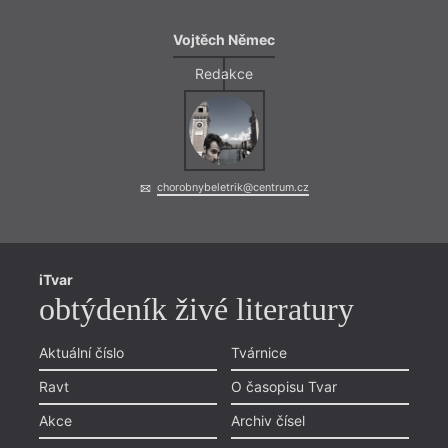
co se
ukázat
na to
Vojtěch Němec
vníma
jev, 
Redakce
parad
perke
a zač
systé
chorobnybeletrik@centrum.cz
iTvar
obtýdeník živé literatury
Aktuální číslo
Tvárnice
Ravt
O časopisu Tvar
Akce
Archiv čísel