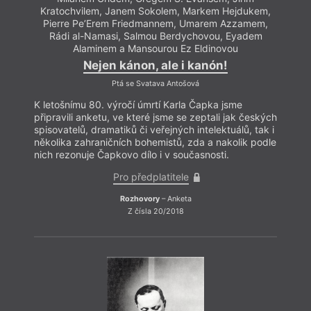
Hlas Ukrajiny
Generation
Voda
Kratochvilem, Janem Sokolem, Markem Hejdukem,
Horníci
Ozvěny surrealismu
Vrt
Pierre Pe’Erem Friedmannem, Umarem Azzamem,
Horor
P. B. Shelley
Vyhlášení výsledků
Když L
Hučení v úle
Pátá vlna
Výročí
Rádi al-Namasi, Salmou Berdychovou, Eyadem
zárov
Hudba
PEN klub
Výroční ceny
Alaminem a Mansourou Ez Eldinovou
pravd
Interkulturní
Petr Král
Výuka literatury
Nejen kánon, ale i kanón!
literatura?
Pitvar
Výzva
název
Intimita
Pocta Kavárně a
Vzpomínka
filmo
Islám
knihkupectví Fra
Wales
Ptá se Svatava Antošová
ztrácí
Islám v Evropě
Podpora
Walt Whitman
dobrý 
Jakub Deml
Poezie
Z Láerta vládyka
K letošnímu 80. výročí úmrtí Karla Čapka jsme
Jan Skácel stoletý
Poezie Gibraltaru
jasný
více 
připravili anketu, ve které jsme se zeptali jak českých
(7. února 1922 – 7.
Polemika
Zbytuven
spisovatelů, dramatiků či veřejných intelektuálů, tak i
listopadu 1989)
Politika
Žena
několika zahraničních bohemistů, zda a nakolik podle
Jaroslav Foglar
Polské konce světa
Ženy v katolické
Jaroslav Med
Polsko
literatuře
nich rezonuje Čapkovo dílo i v současnosti.
Jazyk a doba
Pozdravy z periferie
Zlá ovce
Pro předplatitele
Rozhovory
– Anketa
Z čísla 20/2018