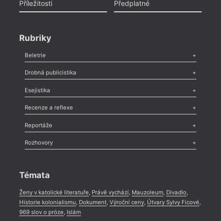
Příležitosti
Předplatné
Rubriky
Beletrie
Poezie
,
Próza
,
Dokumenty
,
Drama
,
Celá rubrika
Drobná publicistika
Odlesk
,
Zasláno
,
Nezařazené
,
Novinky v Tvaru
,
Slovo
,
Výročí
,
Esejistika
Nekrolog
,
Glosa
,
Sloupek
,
Pozvánka
,
Literární soutěž
,
Komentář
,
Celá rubrika
Esej
,
Pádlo
,
Úvaha
,
Texty
,
Studie
,
Celá rubrika
Recenze a reflexe
Recenze
,
Dvakrát
,
Horké párky
,
969 slov o próze
,
Reportáže
Méně slov o próze
,
Celá rubrika
Literární zítřky
,
Reportáž
,
Literární život
,
Divadlo
,
Kritický ohlas
,
Rozhovory
Celá rubrika
Rozhovor
,
Anketa
,
Celá rubrika
Témata
Ženy v katolické literatuře
,
Právě vychází
,
Mauzoleum
,
Divadlo
,
And
Historie kolonialismu
,
Dokument
,
Výroční ceny
,
Útvary Sylvy Ficové
,
969 slov o próze
,
Islám
N