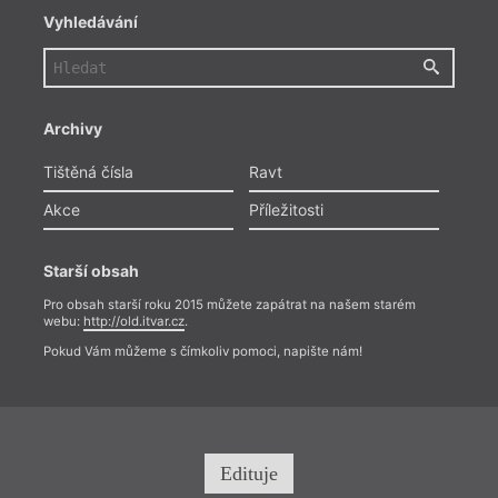
Vyhledávání
Archivy
Tištěná čísla
Ravt
Akce
Příležitosti
Starší obsah
Pro obsah starší roku 2015 můžete zapátrat na našem starém
webu:
http://old.itvar.cz
.
Pokud Vám můžeme s čímkoliv pomoci, napište nám!
hann
Edituje
Kramá