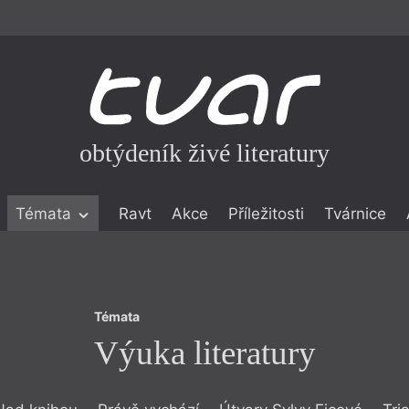
obtýdeník živé literatury
Témata
Témata
Ravt
Akce
Příležitosti
Tvárnice
Výuka literatury
ické literatuře
icistika
zí
Témata
eflexe
Výuka literatury
onialismu