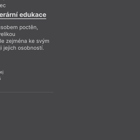
Když Laing píše o to
rec
a zároveň ukazuje f
erární edukace
dokáže pravdu naopa
Ostatně i název vzn
způsobem poctěn,
stříbro jako filmové
velikou
časem černá a ztrácí
ale zejména ke svým
To je velmi dobrý kl
 jejich osobností.
ní ale bylo více prá
ej
Recen
5