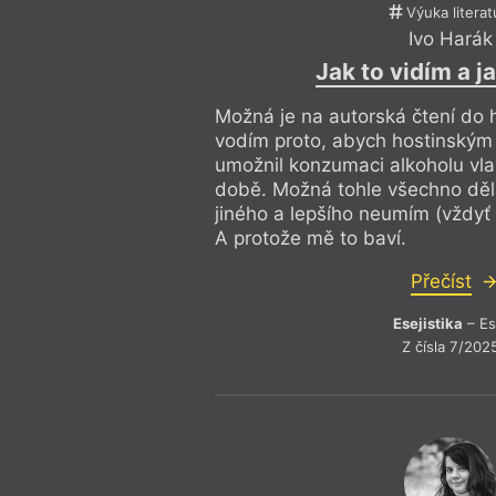
Výuka literat
Ivo Harák
Jak to vidím a ja
Možná je na autorská čtení do
vodím proto, abych hostinským 
umožnil konzumaci alkoholu vla
době. Možná tohle všechno děl
jiného a lepšího neumím (vždyť 
A protože mě to baví.
Přečíst
Esejistika
– Es
Z čísla 7/202