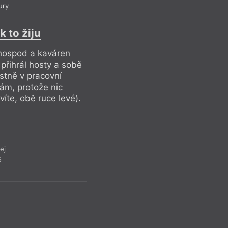
ury
k to žiju
 hospod a kaváren
přihrál hosty a sobě
stně v pracovní
ám, protože nic
Pavel 
víte, obě ruce levé).
Bušení d
Reflek
V tomto bodě je uži
ej
název knihy Ženská
5
Bush „This Woman’s 
už o rok dříve pod
traumatického poro
(režie John Hughes
mnoho, mnoho význ
nahlížet uměleckou