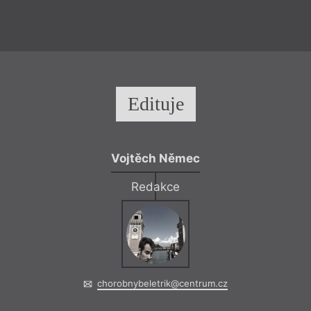
hannah baer
–
M
Edituje
Nechat si
Refl
Vojtěch Němec
Kramár věcně – a př
Redakce
o co se baer nejspíš
ukázat, že my, trans
na to, jak teď… To,
vnímat jako slabost
jev, že (vyoutovaný
paradoxně jistou z
perkem pomyslného
chorobnybeletrik@centrum.cz
a začátečnický poh