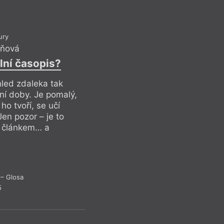
jinou oblast naší so
tak dějiny, dopos
perspektivou.
ury
oňová
lní časopis?
Recen
hled zdaleka tak
šní doby. Je pomalý,
 ho tvoří, se učí
Jen pozor – je to
m článkem… a
– Glosa
5