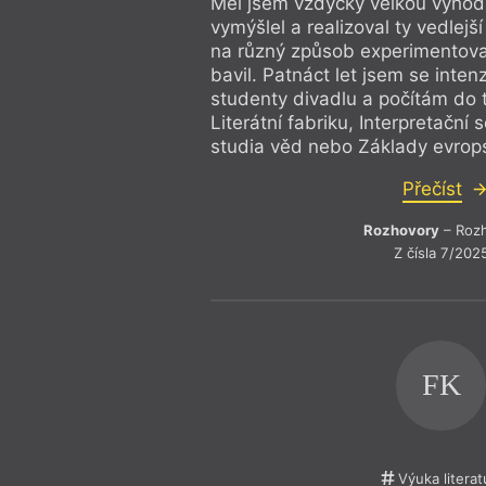
Měl jsem vždycky velkou výhodu
Federico Fellini
Maďarská
Feminismus
Magnesia 
vymýšlel a realizoval ty vedlej
Festival spisovatelů
Mainstre
na různý způsob experimentoval
Festival spisovatelů Praha 2017
Mapa
bavil. Patnáct let jsem se inten
Filosofie
Martin Lu
Finsko
Mauzole
studenty divadlu a počítám do
Fotofet
Město a t
Literátní fabriku, Interpretační
Frank O’Hara
Mezi umě
studia věd nebo Základy evrops
Friedrich Hölderlin
Michel Ho
Gary Snyder devadesátiletý
Migrace
Přečíst
Rozhovory
– Roz
Z čísla 7/202
FK
Výuka literat