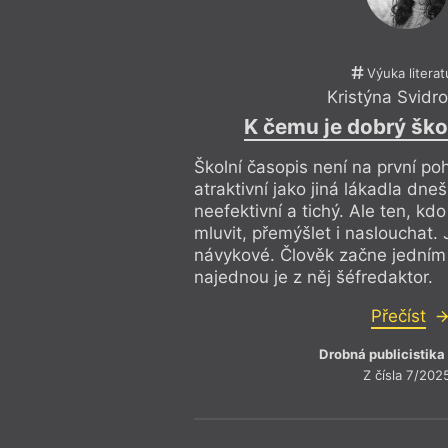
Výuka literat
Kristýna Svidr
K čemu je dobrý ško
Školní časopis není na první po
atraktivní jako jiná lákadla dne
neefektivní a tichý. Ale ten, kdo
mluvit, přemýšlet i naslouchat. 
návykové. Člověk začne jední
najednou je z něj šéfredaktor.
Přečíst
Drobná publicistika
Z čísla 7/202