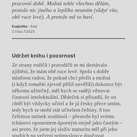
pracovní době. Možná tohle všechno dělám,
protože nic jiného a lepšího neumím (vždyť víte,
obě ruce levé). A protože mě to baví.
Esejistika
– Esej
Z čísla 7/2025
Udržet knihu i pozornost
Ze strany rodičů i prarodičů se mi dostávalo
zjištění, že mám obě ruce levé. Spolu s dobře
míněnou radou, že pokud chci přežít a možná
(i když
tomuhle
zjevně příliš nevěřili) dokonce být
někomu užitečný, měl bych se raději věnovat
činnosti intelektuální. Dědeček si přisadil, že on
chtěl být vždycky učitel a že já česky přece umím,
tedy bych se mohl stát učitelem češtiny. S tou
češtinou tatínek souhlasil – přestože byl svému
tchánovi oponentem úporným stejně jako častým –
asi proto, že jsem jej složiv maturitu měl při jeho
studiích na večerní průmyslovce doučovat