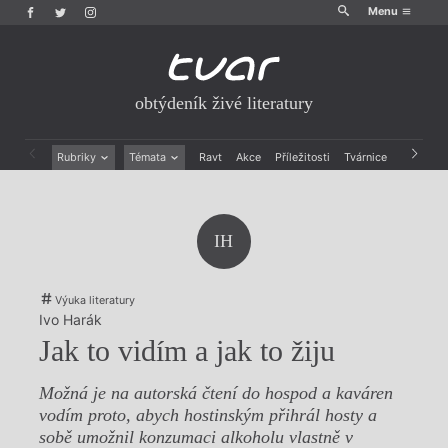
Menu
obtýdeník živé literatury
Rubriky
Témata
Ravt
Akce
Příležitosti
Tvárnice
Archiv
Beletrie
Ženy v katolické literatuře
Drobná publicistika
Právě vychází
Esejistika
Mauzoleum
IH
Recenze a reflexe
Divadlo
Reportáže
Historie kolonialismu
Rozhovory
Dokument
Výuka literatury
Výroční ceny
Ivo Harák
Jak to vidím a jak to žiju
Možná je na autorská čtení do hospod a kaváren
vodím proto, abych hostinským přihrál hosty a
sobě umožnil konzumaci alkoholu vlastně v