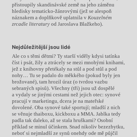
přistoupily skandinávské země na jeho záměnu
hledisky tematicko-žánrovými (jež se alespoň
náznakem a doplňkově uplatnila v
Kouzelném
zrcadle literatury
od Jaroslava Blažkeho).
Nejdůležitější jsou lidé
Ale co s těmi dětmi? Ty starší viděly kdysi tatínka
číst i psát, žily a ztrácely se mezi mnohými knihami,
jež z knihovny přetékaly na stůl a pod stůl a pod
nohy… Tu se padalo do měkkého (pokud byly jen
brožované), tam hrozil úraz (o tvrdou vazbu
sebraných spisů). Všechny (tři) jsou už dospělé
a vydaly se jinými cestami než jejich otec: synové
pracují v marketingu, dcera je na mateřské
dovolené. Oba synové také sportují; mladší z nich
se věnuje thaiboxu, kickboxu a MMA. Jablka tedy
padla tak daleko, až se stala hruškami? Osobní
příklad se minul účinkem. Snad nikoliv bezezbytku,
neboť si nejmladší ze synů onehdy ode mě půjčil