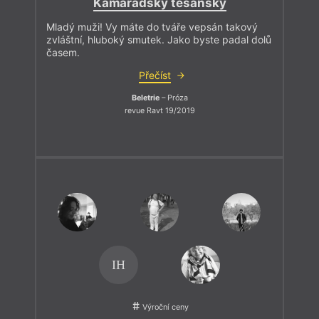
Kamarádský těšanský
Mladý muži! Vy máte do tváře vepsán takový
zvláštní, hluboký smutek. Jako byste padal dolů
časem.
Přečíst
Beletrie
– Próza
revue Ravt 19/2019
IH
Výroční ceny