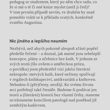
pedagog se studentem, který po něm chce radu, co
že si má o té či oné knize myslet (aniž ji četl)?
V tom prvním případě nevím, ve druhém by snad
pomohlo vrátit se k příkladu svatých, konkrétně
svatého Augustina.
Nic jiného a lepšího neumím
Nezbývá, než abych pokorně alespoň zčásti popřel
předešle řečené – a doznal, jak marné jsou sebelepší
koncepce, plány a učebnice bez knih. V jednom ze
svých textů (šlo ovšem o uměleckou prózu,
o povídku) jsem předestřel vizi jakési literární
nekropole: mrtvých knih, které nečteny spočívají
v regálech knihkupectví, antikvariátů a knihoven.
Nebudou-li (pře)čteny, neožijí. Ke svému životu
arci potřebují také čtenáře. Budeme-li podávat jen
teorii a (literární) historii bez vlastní četby, staneme
se/zůstaneme konciliem patologů nad poněkud již
zemřelým kadávrem.