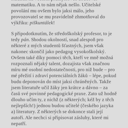
matematiku. A to nám nějak nešlo. Učitelské
povolání mu ovšem bylo jaksi málo, jeho
provozovatel se mu pravidelně zhmotňoval do
výkřiku:
piškuntálek
!
S připodotknutím, že středoškolský profesor, to je
tedy
pán
. Shodou okolností, snad alespoň pro
některé z mých studentů šťastných, jsem však
nakonec skončil jako pedagog vysokoškolský.
Ovšem také díky pomoci těch, kteří ve mně možná
rozpoznali nějaký talent, dozajista však značnou
míru mé osobní nedostatečnosti, pro niž bude – pro
mé přežití i zdraví potenciálních žáků – lépe, pokud
budu deponován do míst jaksi chráněných. Takže
jsem literatuře učil žáky jen krátce a dávno – za
časů své povinné pedagogické praxe. Zato už hodně
dlouho učím ty, z nichž (z některých; kéž by z těch
nejlepších!) jednou budou učitelé (českého jazyka
a) literatury. Z některých se dokonce stali její
autoři. Ale nechci si připisovat zásluhy, které mi
nepatří.