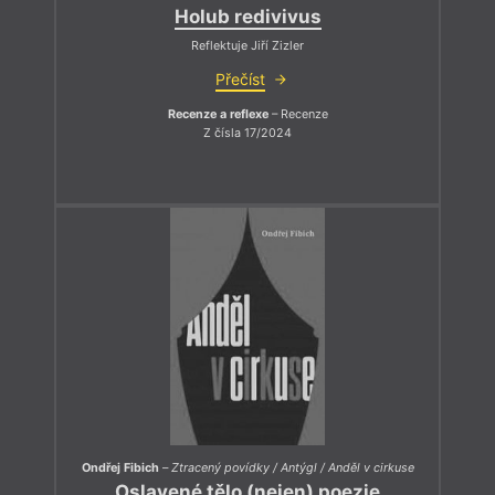
Holub redivivus
Reflektuje Jiří Zizler
Přečíst
Recenze a reflexe
– Recenze
Z čísla 17/2024
Ondřej Fibich
–
Ztracený povídky / Antýgl / Anděl v cirkuse
Oslavené tělo (nejen) poezie