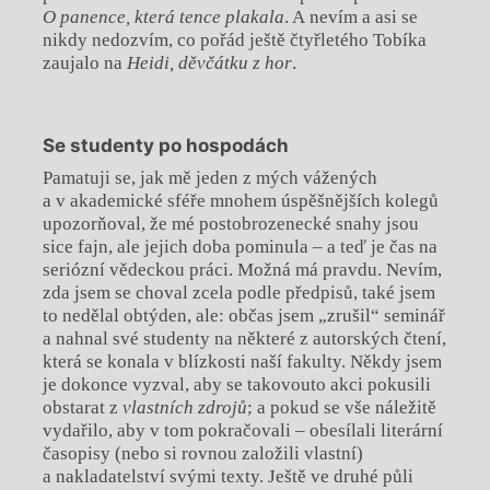
O panence, která tence plakala
. A nevím a asi se
nikdy nedozvím, co pořád ještě čtyřletého Tobíka
zaujalo na
Heidi, děvčátku z hor
.
Se studenty po hospodách
Pamatuji se, jak mě jeden z mých vážených
a v akademické sféře mnohem úspěšnějších kolegů
upozorňoval, že mé postobrozenecké snahy jsou
sice fajn, ale jejich doba pominula – a teď je čas na
seriózní vědeckou práci. Možná má pravdu. Nevím,
zda jsem se choval zcela podle předpisů, také jsem
to nedělal obtýden, ale: občas jsem „zrušil“ seminář
a nahnal své studenty na některé z autorských čtení,
která se konala v blízkosti naší fakulty. Někdy jsem
je dokonce vyzval, aby se takovouto akci pokusili
obstarat z
vlastních zdrojů
; a pokud se vše náležitě
vydařilo, aby v tom pokračovali – obesílali literární
časopisy (nebo si rovnou založili vlastní)
a nakladatelství svými texty. Ještě ve druhé půli