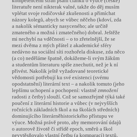
kompetencemi stran psaní článku o výuce (české)
literatuře není nikterak valné, takže do děj musím
vplétat svoje rodičovské zkušenosti a přimíchat
názory kolegů, abych se vůbec něčeho (kdoví, zda
a nakolik sémanticky nasyceného; ale určitě
zmateného a možná i zmatečného) dobral. Ještěže
mi nechybí na vděčnosti – o to zřetelnější, že se
mezi dvěma z mých přátel z akademické sféry
nedávno na sociální síti rozhořela diskuse, zda něco
(a co) neděláme špatně, dokážeme-li svým žákům
a studentům literaturu spíše znechutit, než je k ní
přivést. Nakolik ještě vyžadované teoretické
vědomosti potřebují ku své existenci (svému
opodstatnění) literární text – a nakolik tomuto (jeho
lepšímu uchopení a pochopení: vlastně
zmnožení
radosti z četby) slouží. Což se samozřejmě týká také
poučení z literární historie a vůbec (v nejvyšších
ročnících základních škol a na školách středních)
dominujícího literárněhistorického přístupu ve
výuce. Možná právě proto, aby memorování údajů
o autorově životě či střídě epoch, směrů a škol
nevytěsňovalo vlastní četbu (a komparaci) textů,