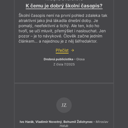
K čemu je dobrý školní časopis?
Školní časopis není na první pohled zdaleka tak
atraktivní jako jiná lákadla dnešní doby. Je
pomalý, neefektivní a tichý. Ale ten, kdo ho
tvoří, se učí mluvit, přemýšlet i naslouchat. Jen
pozor – je to návykové. Člověk začne jedním
článkem… a najednou je z něj šéfredaktor.
Přečíst
Drobná publicistika
– Glosa
Z čísla 7/2025
JZ
Ivo Harák
,
Vladimír Novotný
,
Bohumil Ždichynec
–
Miroslav
Holub