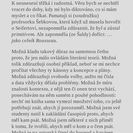
K neunesení těžká i radostná. Věru bych se nechtěl
vracet do doby, kdy mi bylo diktováno, co si mám
myslet a co říkat. Pamatuji si (soudružku)
profesorku Šebkovou, která když už musela hovořit
o Seifertovi, nezapomněla zdůraznit, že
byl a zůstal
primitivem.
Ale zapomněla (ze Šaldy) doříct: …
jako celník Rousseau.
Možná kladu takový důraz na samotnou četbu
proto, že jen málo ovládám literární teorii. Možná
tolik zdůrazňuji osobní příklad, neboť se mi nechce
pročítat všechny ty kánony a koncepce a plány.
Možná zdůrazňuji svobodu volby, anžto mi čísla
a data vždycky dělala problémy. Možná že míru
znalosti kontextu, z nějž ten či onen text vychází,
ponechávám na něm samém z pouhé pohodlnosti:
nechť mi kniha sama vymezí množství toho, co ještě
potřebuji znát, abych jí porozuměl. Možná jsem své
studenty nutil k zakládání časopisů proto, abych
měl kam psát. Možná jsem některé z nich přiměl
k tomu, že tvořili, abych měl o kom a o čem psát.
Možná je na autorská čtení do hospod a kaváren