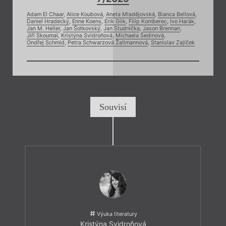
Adam El Chaar
,
Alice Koubová
,
Aneta Mladějovská
,
Bianca Bellová
,
Daniel Hradecký
,
Enne Koens
,
Erik Gilk
,
Filip Komberec
,
Ivo Harák
,
Jan M. Heller
,
Jan Šotkovský
,
Jan Studnička
,
Jason Brennan
,
Jiří Skoumal
,
Kristýna Svidroňová
,
Michaela Šedinová
,
Ondřej Schmid
,
Petra Schwarzová Žallmannová
,
Stanislav Zajíček
Souvisí
Výuka literatury
Kristýna Svidroňová