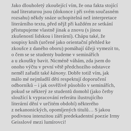
Jako dlouholetý zkoušející vím, že ona fakta stojící
nad literaturou jsou (dokonce i při svém současném
rozsahu) někdy snáze uchopitelná než interpretace
literárního textu, před nějž při každém ze setkání
přistupujeme vlastně jinak a znovu (s jinou
zkušeností lidskou i literární). Chápu také, že
soupisy knih (určené jako orientační přehled ke
zkoušce z daného oboru) pomáhají úžeji vymezit to,
o čem se se studenty budeme v seminářích
a u zkoušky bavit. Nicméně váhám, zda jsem do
onoho výčtu v první větě předchozího odstavce
neměl zařadit také
kánony.
Dobře totiž vím, jak
málo mé nejmladší děti respektují doporučení
odborníků – i jak osvěživě působilo v seminářích,
pokud se některý ze studentů domohl (jako četby
sloužící k vypracování referátu ilustrujícího
literární dění v určitém období) některého
z nekanonických, opomíjených titulů… S jakou
podivnou intenzitou září predekadentní poezie Irmy
Geisslové mezi lumírovci!