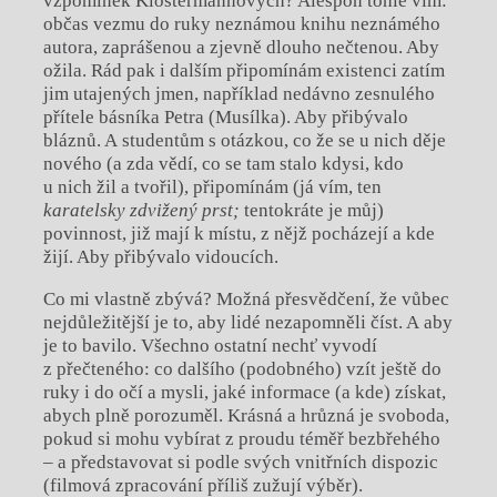
vzpomínek Klostermannových? Alespoň tohle vím:
občas vezmu do ruky neznámou knihu neznámého
autora, zaprášenou a zjevně dlouho nečtenou. Aby
ožila. Rád pak i dalším připomínám existenci zatím
jim utajených jmen, například nedávno zesnulého
přítele básníka Petra (Musílka). Aby přibývalo
bláznů. A studentům s otázkou, co že se u nich děje
nového (a zda vědí, co se tam stalo kdysi, kdo
u nich žil a tvořil), připomínám (já vím, ten
karatelsky zdvižený prst;
tentokráte je můj)
povinnost, již mají k místu, z nějž pocházejí a kde
žijí. Aby přibývalo vidoucích.
Co mi vlastně zbývá? Možná přesvědčení, že vůbec
nejdůležitější je to, aby lidé nezapomněli číst. A aby
je to bavilo. Všechno ostatní nechť vyvodí
z přečteného: co dalšího (podobného) vzít ještě do
ruky i do očí a mysli, jaké informace (a kde) získat,
abych plně porozuměl. Krásná a hrůzná je svoboda,
pokud si mohu vybírat z proudu téměř bezbřehého
– a představovat si podle svých vnitřních dispozic
(filmová zpracování příliš zužují výběr).