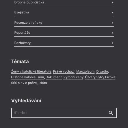
Poezie
,
Próza
,
Dokumenty
,
Drama
,
Celá rubrika
Drobná publicistika
Odlesk
,
Zasláno
,
Nezařazené
,
Novinky v Tvaru
,
Slovo
,
Výročí
,
Esejistika
Nekrolog
,
Glosa
,
Sloupek
,
Pozvánka
,
Literární soutěž
,
Komentář
,
Celá rubrika
Esej
,
Pádlo
,
Úvaha
,
Texty
,
Studie
,
Celá rubrika
Recenze a reflexe
Recenze
,
Dvakrát
,
Horké párky
,
969 slov o próze
,
Reportáže
Méně slov o próze
,
Celá rubrika
Literární zítřky
,
Reportáž
,
Literární život
,
Divadlo
,
Kritický ohlas
,
Rozhovory
Celá rubrika
Rozhovor
,
Anketa
,
Celá rubrika
Témata
Ženy v katolické literatuře
,
Právě vychází
,
Mauzoleum
,
Divadlo
,
Historie kolonialismu
,
Dokument
,
Výroční ceny
,
Útvary Sylvy Ficové
,
969 slov o próze
,
Islám
Vyhledávání