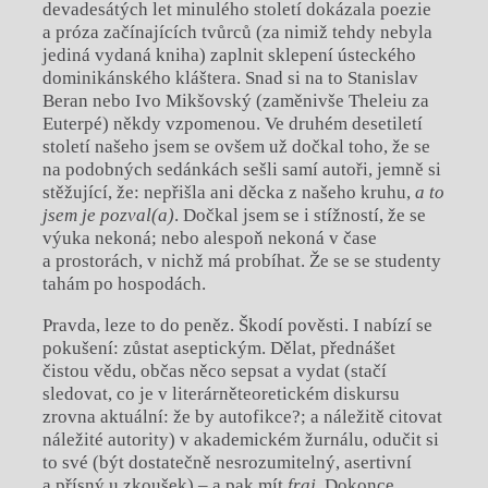
devadesátých let minulého století dokázala poezie
a próza začínajících tvůrců (za nimiž tehdy nebyla
jediná vydaná kniha) zaplnit sklepení ústeckého
dominikánského kláštera. Snad si na to Stanislav
Beran nebo Ivo Mikšovský (zaměnivše Theleiu za
Euterpé) někdy vzpomenou. Ve druhém desetiletí
století našeho jsem se ovšem už dočkal toho, že se
na podobných sedánkách sešli samí autoři, jemně si
stěžující, že: nepřišla ani děcka z našeho kruhu,
a to
jsem je pozval(a)
. Dočkal jsem se i stížností, že se
výuka nekoná; nebo alespoň nekoná v čase
a prostorách, v nichž má probíhat. Že se se studenty
tahám po hospodách.
Pravda, leze to do peněz. Škodí pověsti. I nabízí se
pokušení: zůstat aseptickým. Dělat, přednášet
čistou vědu, občas něco sepsat a vydat (stačí
sledovat, co je v literárněteoretickém diskursu
zrovna aktuální: že by autofikce?; a náležitě citovat
náležité autority) v akademickém žurnálu, odučit si
to své (být dostatečně nesrozumitelný, asertivní
a přísný u zkoušek) – a pak mít
fraj
. Dokonce