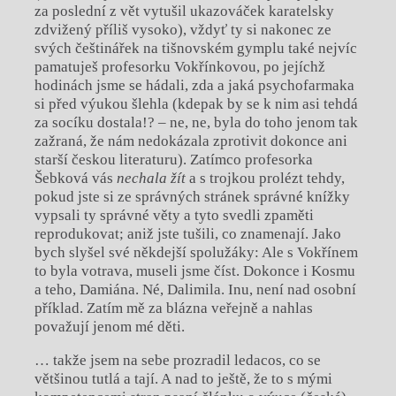
za poslední z vět vytušil ukazováček karatelsky
zdvižený příliš vysoko), vždyť ty si nakonec ze
svých češtinářek na tišnovském gymplu také nejvíc
pamatuješ profesorku Vokřínkovou, po jejíchž
hodinách jsme se hádali, zda a jaká psychofarmaka
si před výukou šlehla (kdepak by se k nim asi tehdá
za socíku dostala!? – ne, ne, byla do toho jenom tak
zažraná, že nám nedokázala zprotivit dokonce ani
starší českou literaturu). Zatímco profesorka
Šebková vás
nechala žít
a s trojkou prolézt tehdy,
pokud jste si ze správných stránek správné knížky
vypsali ty správné věty a tyto svedli zpaměti
reprodukovat; aniž jste tušili, co znamenají. Jako
bych slyšel své někdejší spolužáky: Ale s Vokřínem
to byla votrava, museli jsme číst. Dokonce i Kosmu
a teho, Damiána. Né, Dalimila. Inu, není nad osobní
příklad. Zatím mě za blázna veřejně a nahlas
považují jenom mé děti.
… takže jsem na sebe prozradil ledacos, co se
většinou tutlá a tají. A nad to ještě, že to s mými