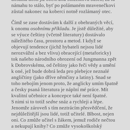
námahu to stálo, byť po polámaném mravenečkovi
zůstal nakonec na koberci notně rozlámaný otec.
Čímž se zase dostávám k další z obehraných věcí,
k onomu
osobnímu příkladu.
Je jistě důležité, aby
se výuce češtiny (včetně literatury) dostávalo
náležitého času, prostoru a metod. I když se
objevují tendence (jichž hybateli nejsou lidé
nerozvážní a bez vlivu) obracející (metaforicky)
tok našeho národního obrození od Jungmanna zpět
k Dobrovskému, od češtiny jako řeči vědy a umění
k oné, jež bude dobrá leda pro plebejce neznalé
angličtiny (jako dříve němčiny a latiny). Snad se
toho nebojím jenom proto, že anglicky umím špatně
a česky psaná literatura je náplní mé práce. Mít
kvalitní učebnice a koncepce také není špatné.
S nimi si to totiž
sedne
snáz a rychleji a lépe.
Jenomže zároveň s tím neztrácím přesvědčení, že
nejdůležitější jsou lidé, totiž učitelé. Blbost, nejen
oni. Co zmůže učitel s žákem, jemuž rodiče nečtou
a nekupují knihy? Co zmůže vysokoškolský