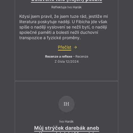
Reflektuje Ivo Harák
Kdysi jsem pravil, že jsem tuze rád, jestliže mi
literatura poskytuje naději. U Fibicha jde však
spíše o naději vyslovení se nežli bytí, o naději
společné paměti a bolesti nežli duchovní
transpozice a fyzické proměny.
Přečíst
Recenze a reflexe
– Recenze
Z čísla 12/2024
IH
Ivo Harák
Můj strýček darebák aneb