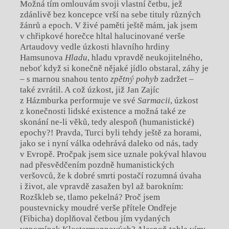
Možná tím omlouvám svoji vlastní četbu, jež
zdánlivě bez koncepce vrší na sebe tituly různých
žánrů a epoch. V živé paměti ještě mám, jak jsem
v chřipkové horečce hltal halucinované verše
Artaudovy vedle úzkosti hlavního hrdiny
Hamsunova
Hladu
, hladu vpravdě neukojitelného,
neboť když si konečně nějaké jídlo obstaral, záhy je
– s marnou snahou tento
zpětný pohyb
zadržet –
také zvrátil. A což úzkost, již Jan Zajíc
z Házmburka performuje ve své
Sarmacii
, úzkost
z konečnosti lidské existence a možná také ze
skonání ne-li věků, tedy alespoň (humanistické)
epochy?! Pravda, Turci byli tehdy ještě za horami,
jako se i nyní válka odehrává daleko od nás, tady
v Evropě. Pročpak jsem sice uznale pokýval hlavou
nad přesvědčením pozdně humanistických
veršovců, že k dobré smrti postačí rozumná úvaha
i život, ale vpravdě zasažen byl až barokním:
Rozškleb se, tlamo pekelná? Proč jsem
poustevnicky moudré verše přítele Ondřeje
(Fibicha) doplňoval četbou jím vydaných