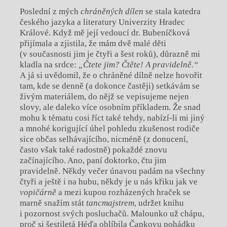
Poslední z mých
chráněných dílen
se stala katedra
českého jazyka a literatury Univerzity Hradec
Králové. Když mě její vedoucí dr. Bubeníčková
přijímala a zjistila, že mám dvě malé děti
(v současnosti jim je čtyři a šest roků), důrazně mi
kladla na srdce:
„Čtete jim? Čtěte! A pravidelně.“
A já si uvědomil, že o chráněné dílně nelze hovořit
tam, kde se denně (a dokonce častěji) setkávám se
živým materiálem, do nějž se vepisujeme nejen
slovy, ale daleko více osobním příkladem. Že snad
mohu k tématu cosi říct také tehdy, nabízí-li mi jiný
a mnohé korigující úhel pohledu zkušenost rodiče
sice občas selhávajícího, nicméně (z donucení,
často však také radostně) pokaždé znovu
začínajícího. Ano, paní doktorko, čtu jim
pravidelně. Někdy večer únavou padám na všechny
čtyři a ještě i na hubu, někdy je u nás křiku jak ve
vopičárně
a mezi kupou rozházených hraček se
marně snažím stát
tancmajstrem
, udržet knihu
i pozornost svých posluchačů. Malounko už chápu,
proč si šestiletá Héďa oblíbila Čapkovu pohádku