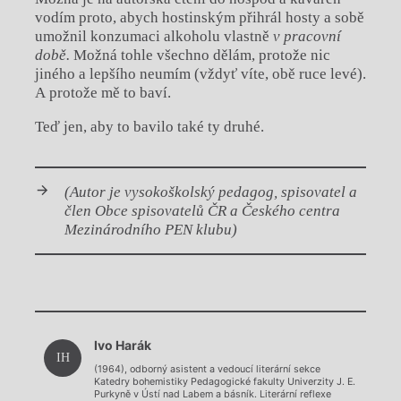
vodím proto, abych hostinským přihrál hosty a sobě
umožnil konzumaci alkoholu vlastně
v pracovní
době.
Možná tohle všechno dělám, protože nic
jiného a lepšího neumím (vždyť víte, obě ruce levé).
A protože mě to baví.
Teď jen, aby to bavilo také ty druhé.
(Autor je vysokoškolský pedagog, spisovatel a
člen Obce spisovatelů ČR a Českého centra
Mezinárodního PEN klubu)
Chviličku.
Ivo Harák
Načítá se.
IH
(1964), odborný asistent a vedoucí literární sekce
Katedry bohemistiky Pedagogické fakulty Univerzity J. E.
Purkyně v Ústí nad Labem a básník. Literární reflexe