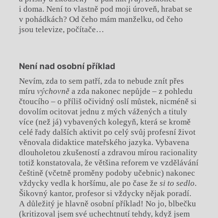
i doma. Není to vlastně pod moji úroveň, hrabat se
v pohádkách? Od čeho mám manželku, od čeho
jsou televize, počítače…
Není nad osobní příklad
Nevím, zda to sem patří, zda to nebude znít přes
míru
výchovně
a zda nakonec nepůjde – z pohledu
čtoucího – o příliš očividný oslí můstek, nicméně si
dovolím ocitovat jednu z mých vážených a tituly
více (než já) vybavených kolegyň, která se kromě
celé řady dalších aktivit po celý svůj profesní život
věnovala didaktice mateřského jazyka. Vybavena
dlouholetou zkušeností a zdravou mírou racionality
totiž konstatovala, že většina reforem ve vzdělávání
češtině (včetně proměny podoby učebnic) nakonec
vždycky vedla k horšímu, ale po čase že
si to sedlo
.
Šikovný kantor, profesor si vždycky nějak poradí.
A důležitý je hlavně osobní příklad! No jo, blbečku
(kritizoval jsem své uchechtnutí tehdy, když jsem