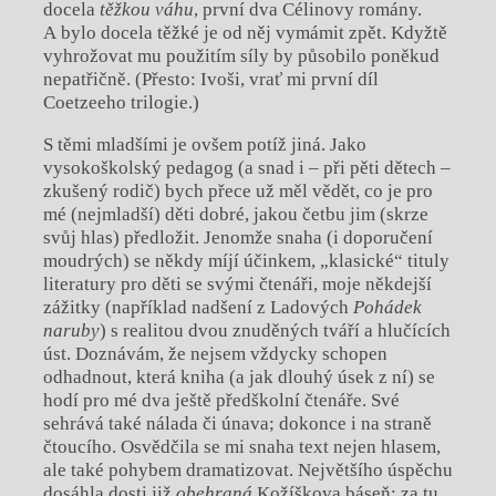
docela
těžkou váhu
, první dva Célinovy romány.
A bylo docela těžké je od něj vymámit zpět. Kdyžtě
vyhrožovat mu použitím síly by působilo poněkud
nepatřičně. (Přesto: Ivoši, vrať mi první díl
Coetzeeho trilogie.)
S těmi mladšími je ovšem potíž jiná. Jako
vysokoškolský pedagog (a snad i – při pěti dětech –
zkušený rodič) bych přece už měl vědět, co je pro
mé (nejmladší) děti dobré, jakou četbu jim (skrze
svůj hlas) předložit. Jenomže snaha (i doporučení
moudrých) se někdy míjí účinkem, „klasické“ tituly
literatury pro děti se svými čtenáři, moje někdejší
zážitky (například nadšení z Ladových
Pohádek
naruby
) s realitou dvou znuděných tváří a hlučících
úst. Doznávám, že nejsem vždycky schopen
odhadnout, která kniha (a jak dlouhý úsek z ní) se
hodí pro mé dva ještě předškolní čtenáře. Své
sehrává také nálada či únava; dokonce i na straně
čtoucího. Osvědčila se mi snaha text nejen hlasem,
ale také pohybem dramatizovat. Největšího úspěchu
dosáhla dosti již
obehraná
Kožíškova báseň; za tu