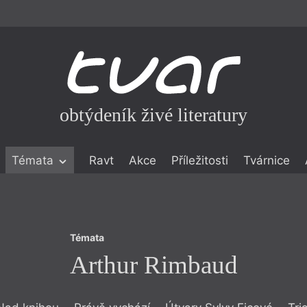
obtýdeník živé literatury
Témata
Témata
Ravt
Akce
Příležitosti
Tvárnice
Arthur Rimbaud
ické literatuře
icistika
zí
Témata
eflexe
Arthur Rimbaud
onialismu