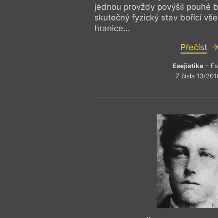
Federico Fellini
Maďarská
jednou provždy povýšil pouhé 
Feminismus
Magnesia 
skutečný fyzický stav bořící v
Festival spisovatelů
Mainstre
Festival spisovatelů Praha 2017
Mapa
hranice…
Filosofie
Martin Lu
Finsko
Mauzole
Přečíst
Fotofet
Město a t
Frank O’Hara
Mezi umě
Esejistika
– Es
Friedrich Hölderlin
Michel Ho
Gary Snyder devadesátiletý
Migrace
Z čísla 13/201