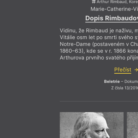
Arthur Rimbaud, Kor
Marie-Catherine-Vit
Dopis Rimbaudo
Vidinu, že Rimbaud je naživu, 
Vitálie osm let po smrti svého 
Notre-Dame (postaveném v Charl
1860–63), kde se v r. 1866 kon
Arthurova prvního svatého přijí
Přečíst
Beletrie
– Dokum
Z čísla 13/201