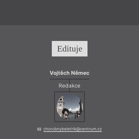
hannah baer
–
M
Edituje
Nechat si
Refl
Vojtěch Němec
Kramár věcně – a př
o co se baer nejspíš
Redakce
ukázat, že my, trans
na to, jak teď… To,
vnímat jako slabost
jev, že (vyoutovaný
paradoxně jistou z
perkem pomyslného
chorobnybeletrik@centrum.cz
a začátečnický poh