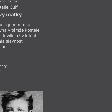
espondence
Když Laing píše o to
alie Cuif
a zároveň ukazuje f
dokáže pravdu naopa
vy matky
Ostatně i název vzn
stříbro jako filmové
měla jeho matka
časem černá a ztrácí
syna v témže kostele
To je velmi dobrý kl
eville až v letech
ní ale bylo více prá
ala slavnost
mání.
Recen
enty
6