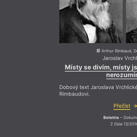
Arthur Rimbaud, 
Jaroslav Vrchl
Místy se divím, místy j
nerozumí
Dobový text Jaroslava Vrchlick
Rimbaudovi.
Přečíst
Beletrie
– Dokum
Z čísla 13/201