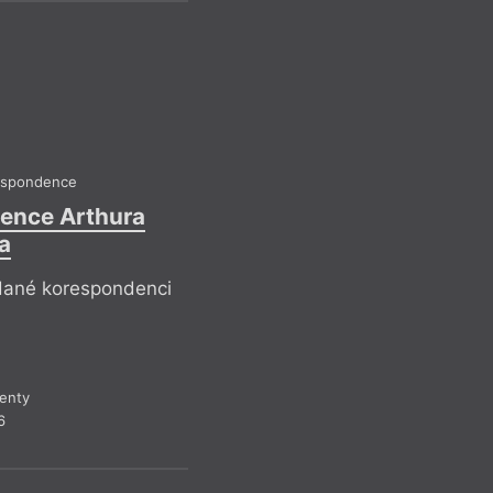
jinou oblast naší so
tak dějiny, dopos
perspektivou.
Recen
espondence
ence Arthura
a
dané korespondenci
enty
6