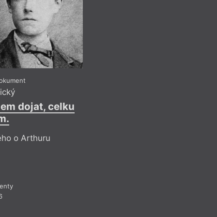
Dokument
Pavel 
ický
Bušení d
sem dojat, celku
m.
Reflek
V tomto bodě je uži
ého o Arthuru
název knihy Ženská
Bush „This Woman’s 
už o rok dříve pod
traumatického poro
enty
(režie John Hughes
6
mnoho, mnoho význ
nahlížet uměleckou