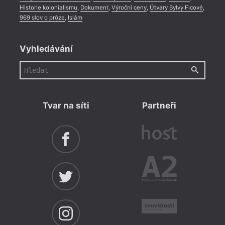
Historie kolonialismu
,
Dokument
,
Výroční ceny
,
Útvary Sylvy Ficové
,
969 slov o próze
,
Islám
Vyhledávání
Tvar na síti
Partneři
hann
Kramá