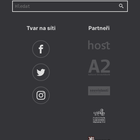
Tvar na síti
Partneři
hann
Kramá