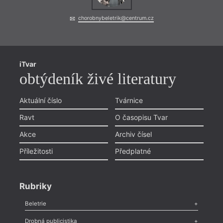
chorobnybeletrik@centrum.cz
iTvar
obtýdeník živé literatury
Aktuální číslo
Tvárnice
Ravt
O časopisu Tvar
Akce
Archiv čísel
Příležitosti
Předplatné
hann
Rubriky
Beletrie
Kramá
Poezie
,
Próza
,
Dokumenty
,
Drama
,
Celá rubrika
Drobná publicistika