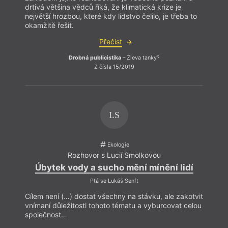
co se
drtivá většina vědců říká, že klimatická krize je
ukázat
největší hrozbou, které kdy lidstvo čelilo, je třeba to
na to
okamžitě řešit.
vníma
jev, 
Přečíst
parad
perke
Drobná publicistika
– Zleva tanky?
a zač
Z čísla 15/2019
systé
LS
Ekologie
Rozhovor s Lucií Smolkovou
Úbytek vody a sucho mění mínění lidí
Ptá se Lukáš Senft
Cílem není (…) dostat všechny na stávku, ale zakotvit
vnímaní důležitosti tohoto tématu a vyburcovat celou
společnost…