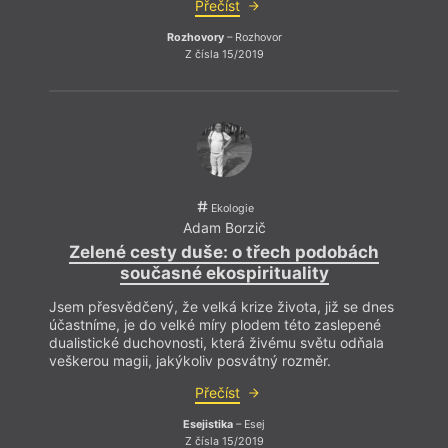
Přečíst
Rozhovory
– Rozhovor
Z čísla 15/2019
Ekologie
Adam Borzič
Zelené cesty duše: o třech podobách
současné ekospirituality
Jsem přesvědčený, že velká krize života, již se dnes
účastníme, je do velké míry plodem této zaslepené
dualistické duchovnosti, která živému světu odňala
veškerou magii, jakýkoliv posvátný rozměr.
Přečíst
And
Esejistika
– Esej
N
Z čísla 15/2019