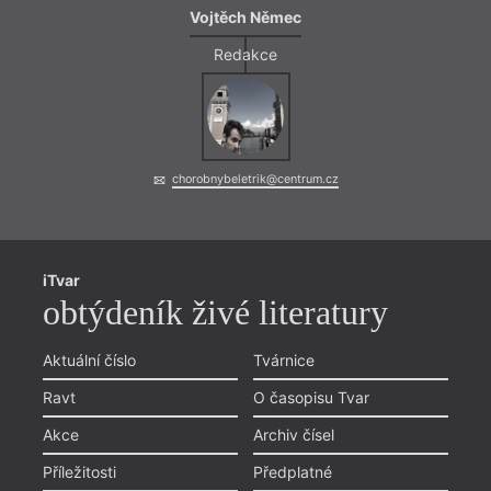
Vojtěch Němec
Redakce
chorobnybeletrik@centrum.cz
iTvar
obtýdeník živé literatury
Aktuální číslo
Tvárnice
Ravt
O časopisu Tvar
Akce
Archiv čísel
Příležitosti
Předplatné