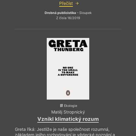
Přečíst
Drobná publicistika
– Sloupek
Z čísla 16/2019
hann
Ekologie
Matěj Stropnický
Vznikl klimatický rozum
Greta říká: Jestliže je naše společnost rozumná,
Kramá
základem jejího rozhodování je vědecké poznání a