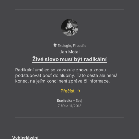
o cov
zajetý
nespo
nejno
využí
Ekologie, Filosofie
obyva
Jan Motal
světě
Živé slovo musí být radikální
Atlan
Opak 
Radikální umělec se zavazuje znovu a znovu
pravi
podstupovat pouť do hlubiny. Tato cesta ale nemá
měli 
konec, na jejím konci není zpráva či informace.
konfe
Přečíst
Esejistika
– Esej
Z čísla 11/2018
Vyhledávání