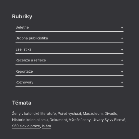
Rubriky
Beletrie
Poezie
,
Próza
,
Dokumenty
,
Drama
,
Celá rubrika
Drobná publicistika
Až
Odlesk
,
Zasláno
,
Nezařazené
,
Novinky v Tvaru
,
Slovo
,
Výročí
,
Esejistika
Nekrolog
,
Glosa
,
Sloupek
,
Pozvánka
,
Literární soutěž
,
Komentář
,
Celá rubrika
Esej
,
Pádlo
,
Úvaha
,
Texty
,
Studie
,
Celá rubrika
Recenze a reflexe
Recenze
,
Dvakrát
,
Horké párky
,
969 slov o próze
,
Reportáže
Méně slov o próze
,
Celá rubrika
Literární zítřky
,
Reportáž
,
Literární život
,
Divadlo
,
Kritický ohlas
,
Rozhovory
Celá rubrika
Rozhovor
,
Anketa
,
Celá rubrika
Témata
Ženy v katolické literatuře
,
Právě vychází
,
Mauzoleum
,
Divadlo
,
Historie kolonialismu
,
Dokument
,
Výroční ceny
,
Útvary Sylvy Ficové
,
969 slov o próze
,
Islám