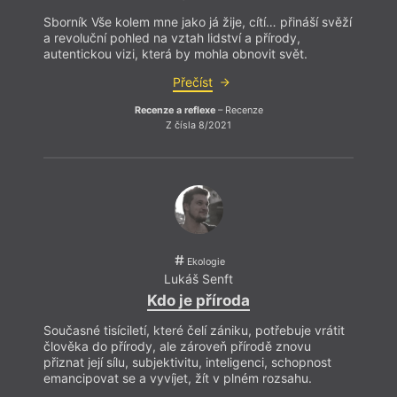
Sborník Vše kolem mne jako já žije, cítí… přináší svěží
a revoluční pohled na vztah lidství a přírody,
autentickou vizi, která by mohla obnovit svět.
Přečíst
Recenze a reflexe
– Recenze
Z čísla 8/2021
V tom
název
Bush 
už o 
traum
(reži
mnoho
Ekologie
nahlí
Lukáš Senft
jinou 
Kdo je příroda
tak d
persp
Současné tisíciletí, které čelí zániku, potřebuje vrátit
člověka do přírody, ale zároveň přírodě znovu
přiznat její sílu, subjektivitu, inteligenci, schopnost
emancipovat se a vyvíjet, žít v plném rozsahu.