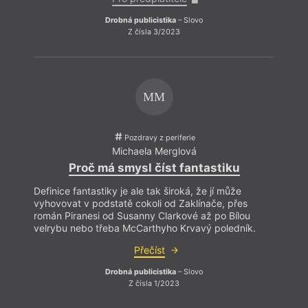
Drobná publicistika
– Slovo
Z čísla 3/2023
o cov
zajetý
nespo
nejno
MM
využí
obyva
světě
Atlan
Pozdravy z periferie
Opak 
Michaela Merglová
pravi
Proč má smysl číst fantastiku
měli 
konfe
Definice fantastiky je ale tak široká, že jí může
vyhovovat v podstatě cokoli od Zaklínače, přes
román Piranesi od Susanny Clarkové až po Bílou
velrybu nebo třeba McCarthyho Krvavý poledník.
Přečíst
Drobná publicistika
– Slovo
Z čísla 1/2023