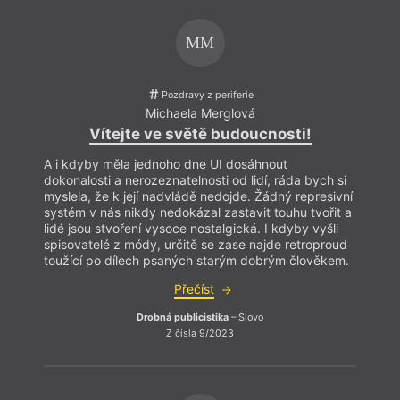
MM
Pozdravy z periferie
Michaela Merglová
Vítejte ve světě budoucnosti!
A i kdyby měla jednoho dne UI dosáhnout
dokonalosti a nerozeznatelnosti od lidí, ráda bych si
myslela, že k její nadvládě nedojde. Žádný represivní
systém v nás nikdy nedokázal zastavit touhu tvořit a
lidé jsou stvoření vysoce nostalgická. I kdyby vyšli
spisovatelé z módy, určitě se zase najde retroproud
toužící po dílech psaných starým dobrým člověkem.
Přečíst
hann
Drobná publicistika
– Slovo
Z čísla 9/2023
Kramá