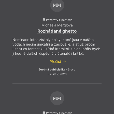
co se
MM
ukázat
na to
vníma
jev, 
Pozdravy z periferie
parad
Michaela Merglová
perke
Rozhádané ghetto
a zač
systé
Nominace letos získaly knihy, které jsou v našich
vodách něčím unikátní a zasloužilé, a ať už pilotní
Literu za fantastiku získá kterákoli z nich, přála bych
jí hodně dalších úspěchů u čtenářů i kritiků.
Přečíst
Drobná publicistika
– Slovo
Z čísla 7/2023
MM
Pozdravy z periferie