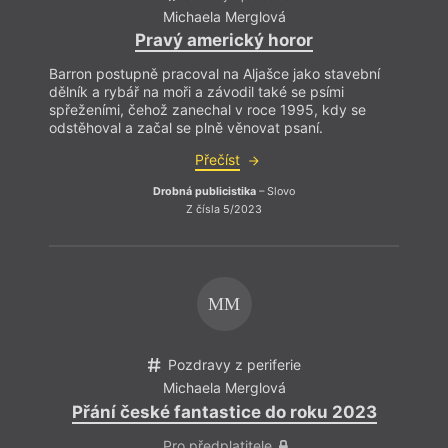
Michaela Merglová
Pravý americký horor
Barron postupně pracoval na Aljašce jako stavební
dělník a rybář na moři a závodil také se psími
spřeženími, čehož zanechal v roce 1995, kdy se
odstěhoval a začal se plně věnovat psaní.
Přečíst
Drobná publicistika
– Slovo
Z čísla 5/2023
MM
Pozdravy z periferie
Michaela Merglová
And
Přání české fantastice do roku 2023
N
Pro předplatitele