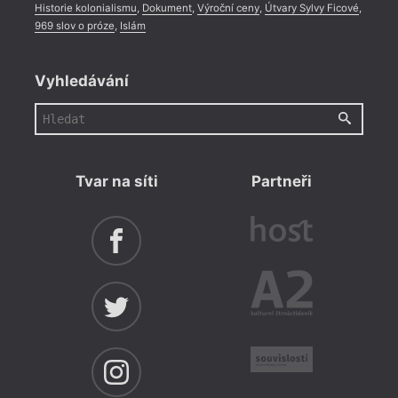
Historie kolonialismu
,
Dokument
,
Výroční ceny
,
Útvary Sylvy Ficové
,
969 slov o próze
,
Islám
Vyhledávání
Tvar na síti
Partneři