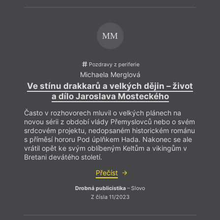
MM
Pozdravy z periferie
Michaela Merglová
Ve stínu drakkarů a velkých dějin – život
V tom
a dílo Jaroslava Mosteckého
název
Bush 
Často v rozhovorech mluvil o velkých plánech na
už o 
novou sérii z období vlády Přemyslovců nebo o svém
traum
srdcovém projektu, nedopsaném historickém románu
(reži
s příměsí hororu Pod úplňkem Hada. Nakonec se ale
mnoho
vrátil opět ke svým oblíbeným Keltům a vikingům v
nahlí
Bretani devátého století.
jinou 
tak d
Přečíst
persp
Drobná publicistika
– Slovo
Z čísla 11/2023