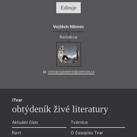
Edituje
Vojtěch Němec
Redakce
chorobnybeletrik@centrum.cz
iTvar
obtýdeník živé literatury
Aktuální číslo
Tvárnice
Ravt
O časopisu Tvar