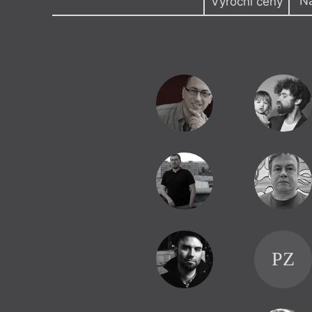
N
Výroční ceny
Výroční cen
(O)hlasy Československa
Gender
20. století v nás
Gibraltar
30 let Tvaru
Goethe
30 let Visegrádu
Historie k
969 slov o próze
Hlas Ukraj
Afrika v Evropě
Horníci
Aktivismus
Horor
Albert Camus
Hučení v 
Anotace
Hudba
Antika
Interkultu
Antologie
Intimita
Arthur Rimbaud
Islám
Audioknihy
Islám v E
Aukce
Jakub De
Bělorusko
Jan Skácel
Bohemistika
listopadu
bookstagram
Jaroslav F
Brno literární
Jaroslav 
Bruno Schulz
Jazyk a d
PZ
Buddhistické ozvěny
Jiří Karás
Carl Gustav Jung
Juvenilie
Cena Jiřího Ortena
Karel Čap
Cena literární kritiky
Karlovars
Cena Susanny Roth
Kate Tem