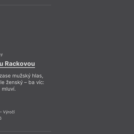
hannah baer
–
M
Nechat si
ny
nu Rackovou
Refl
Kramár věcně – a př
 zase mužský hlas,
o co se baer nejspíš
le ženský – ba víc:
ukázat, že my, trans
 mluví.
na to, jak teď… To,
vnímat jako slabost
jev, že (vyoutovaný
– Výročí
paradoxně jistou z
6
perkem pomyslného
a začátečnický poh