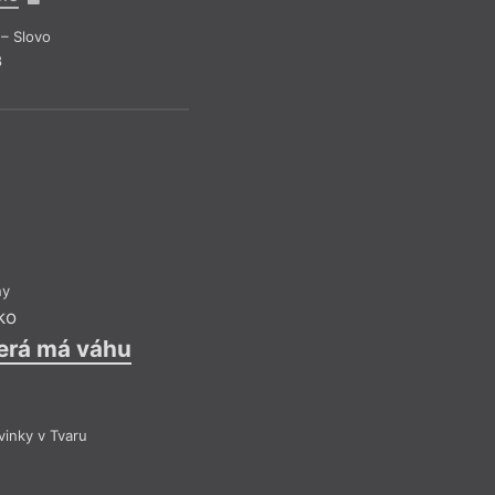
Když Laing píše o to
a zároveň ukazuje f
– Slovo
dokáže pravdu naopa
8
Ostatně i název vzn
stříbro jako filmové
časem černá a ztrácí
To je velmi dobrý kl
ní ale bylo více prá
Recen
ny
ko
terá má váhu
inky v Tvaru