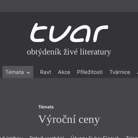
obtýdeník živé literatury
Témata
Témata
Ravt
Akce
Příležitosti
Tvárnice
Výroční ceny
ické literatuře
icistika
zí
Témata
eflexe
Výroční ceny
onialismu