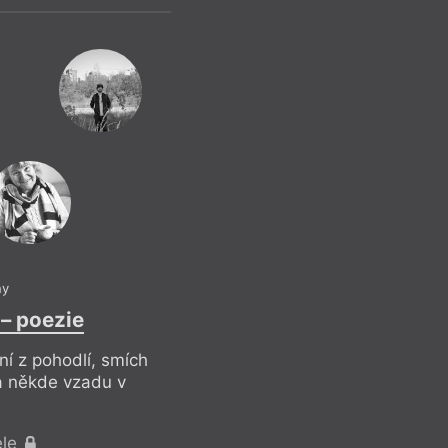
Pavel 
Bušení d
Reflek
V tomto bodě je uži
ny
název knihy Ženská
 – poezie
Bush „This Woman’s 
už o rok dříve pod
í z pohodlí, smích
traumatického poro
 a někde vzadu v
(režie John Hughes
mnoho, mnoho význ
nahlížet uměleckou
ele