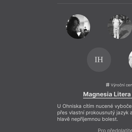
IH
Výroční ce
Magnesia Litera
U Ohniska cítím nucené vybočen
přes vlastní prokousnutý jazyk
hlavě nepříjemnou bolest.
Pro předplatit