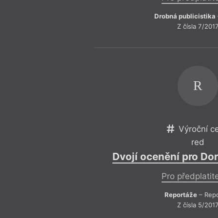
Drobná publicistika
Z čísla 7/201
R
Výroční c
red
Dvojí ocenění pro Do
Pro předplatit
Reportáže
– Repo
Z čísla 5/201