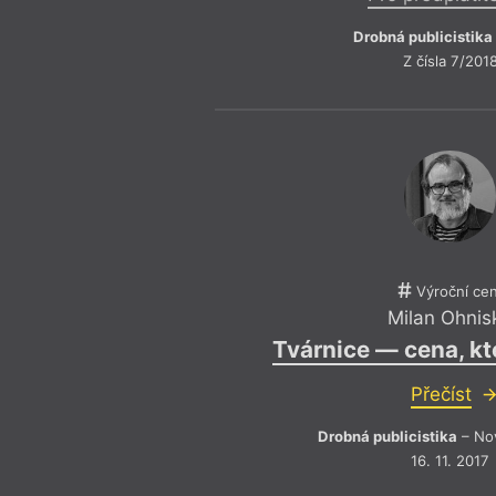
Drobná publicistika
Z čísla 7/201
Výroční ce
Milan Ohnis
Tvárnice — cena, k
Přečíst
Drobná publicistika
– Nov
16. 11. 2017