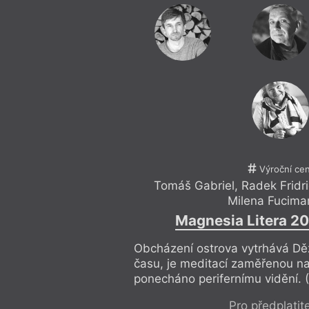
Federico Fellini
Maďarská
Feminismus
Magnesia 
Festival spisovatelů
Mainstre
Festival spisovatelů Praha 2017
Mapa
Filosofie
Martin Lu
Finsko
Mauzole
Fotofet
Město a t
Frank O’Hara
Mezi umě
Friedrich Hölderlin
Michel Ho
Gary Snyder devadesátiletý
Migrace
Výroční ce
Tomáš Gabriel
,
Radek Fridr
Milena Fucima
Magnesia Litera 20
Obcházení ostrova vytrhává Děž
času, je meditací zaměřenou na
ponecháno perifernímu vidění. 
Pro předplatit