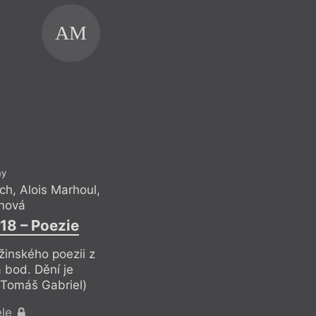
 poezie
Queer
Litera
Rainer Maria Rilke
am
Rap
AM
Reflexe
ther
Reformace
um
Religionistika
ext
Revue Prostor
ním a pornem
Romaneto
uellebecq
Romantismus
Rub
ny
ich
,
Alois Marhoul
,
nová
Olivia L
18 – Poezie
Milostný dopis 
inského poezii z
Stříbrná knih
 bod. Dění je
kr
(Tomáš Gabriel)
Reflek
ele