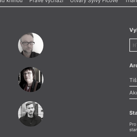
ad knihou
Právě vychází
Útvary Sylvy Ficové
Trian
y
Milan Kundera
Milan Langer
Minidrama
Vy
olonialismu
Mirek Kovářík
iny
Mladá krev
Mystika
Nad knihou
úle
Národní knihovna
Noam Chomsky
rní literatura?
Nobelova cena za literaturu
Ar
NOC
O bozích a lidech
vropě
O literárním životě
David Gr
Tiš
ml
Objev neznámého Demlova rukopi
Proč je dobře,
 stoletý (7. února 1922 – 7.
Bosně
Ak
 1989)
Obsah ročníku
Ref
oglar
Ohlas
Med
Osobnost
oba
Ostrava literární
St
ek ze Lvovic
Otevřený dopis
Ovidius
Recen
ek
Ozvěny Beat Generation
Pro
ko
Ozvěny surrealismu
sta
pestová
P. B. Shelley