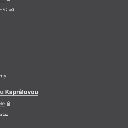
jinou oblast naší so
tak dějiny, dopos
– Výročí
perspektivou.
7
Recen
eny
ru Kaprálovou
ele
rtáž
7