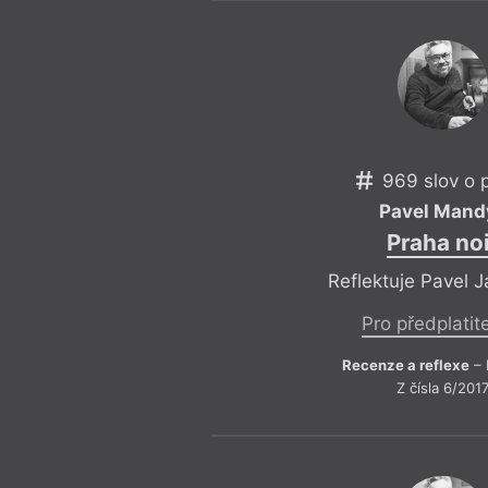
Federico Fellini
Maďarská
Feminismus
Magnesia 
Festival spisovatelů
Mainstre
Festival spisovatelů Praha 2017
Mapa
Filosofie
Martin Lu
Finsko
Mauzole
Fotofet
Město a t
Frank O’Hara
Mezi umě
Friedrich Hölderlin
Michel Ho
Gary Snyder devadesátiletý
Migrace
969 slov o 
Pavel Mand
Praha noi
Reflektuje Pavel 
Pro předplatit
Recenze a reflexe
– 
Z čísla 6/201