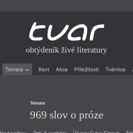
obtýdeník živé literatury
Témata
Témata
Ravt
Akce
Příležitosti
Tvárnice
969 slov o próze
ické literatuře
icistika
zí
Témata
eflexe
969 slov o próze
onialismu