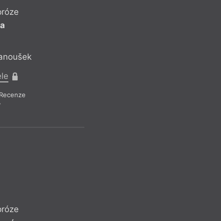
jinou oblast naší so
próze
tak dějiny, dopos
ba
perspektivou.
Janoušek
Recen
ele
Recenze
7
próze