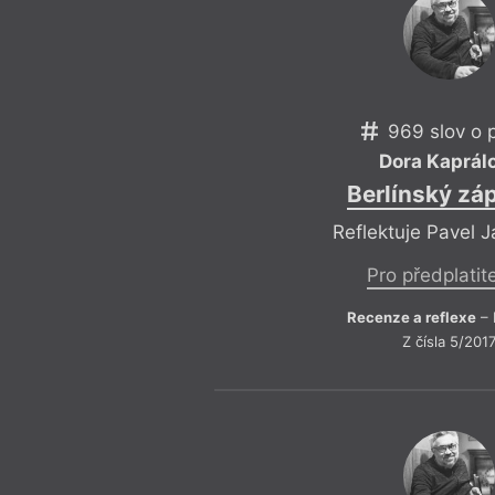
969 slov o 
Dora Kaprál
Berlínský zá
Reflektuje Pavel 
Pro předplatit
Recenze a reflexe
– 
Z čísla 5/201