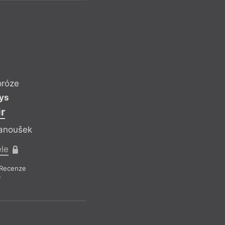
 poezie
Queer
Litera
Rainer Maria Rilke
am
Rap
Reflexe
ther
Reformace
um
Religionistika
ext
Revue Prostor
ním a pornem
Romaneto
uellebecq
Romantismus
Rub
próze
ys
r
Janoušek
ele
Olivia L
Milostný dopis 
Recenze
7
Stříbrná knih
kr
Reflek