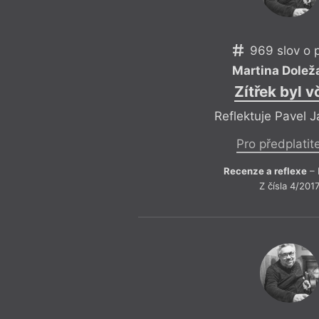
969 slov o 
Martina Dolež
Zítřek byl v
Reflektuje Pavel 
Pro předplatit
Recenze a reflexe
– 
Z čísla 4/201