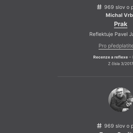
969 slov o 
Michal Vr
Prak
Reflektuje Pavel 
Pro předplatit
Recenze a reflexe
– 
Z čísla 3/201
969 slov o 