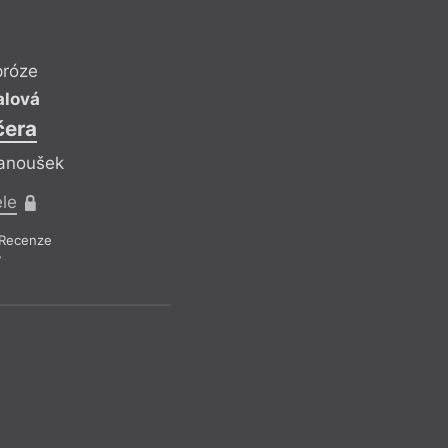
próze
alová
čera
Janoušek
Pavel 
ele
Bušení d
Recenze
Reflek
7
V tomto bodě je uži
název knihy Ženská
Bush „This Woman’s 
už o rok dříve pod
traumatického poro
(režie John Hughes
mnoho, mnoho význ
nahlížet uměleckou