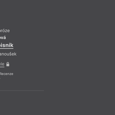
Když Laing píše o to
a zároveň ukazuje f
dokáže pravdu naopa
Ostatně i název vzn
stříbro jako filmové
próze
časem černá a ztrácí
To je velmi dobrý kl
ová
ní ale bylo více prá
pisník
Janoušek
Recen
ele
Recenze
7