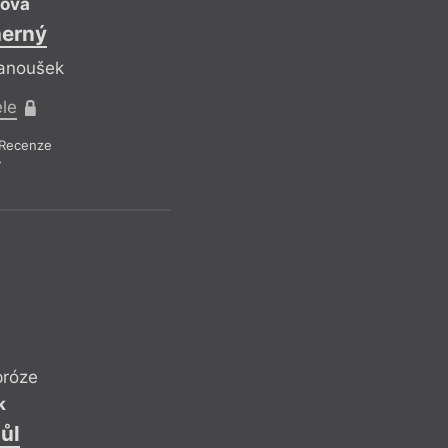
ková
herný
Janoušek
ele
hannah baer
–
M
Recenze
7
Nechat si
Refl
Kramár věcně – a př
o co se baer nejspíš
ukázat, že my, trans
na to, jak teď… To,
vnímat jako slabost
jev, že (vyoutovaný
próze
paradoxně jistou z
k
perkem pomyslného
a začátečnický poh
ůl