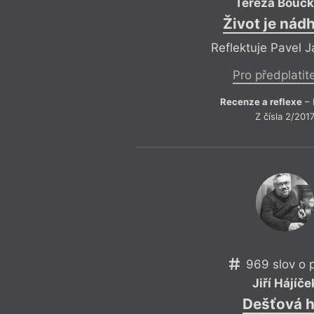
Tereza Bouč
Život je nád
Reflektuje Pavel 
Pro předplatit
Recenze a reflexe
– 
Z čísla 2/201
969 slov o 
Jiří Hájíče
Dešťová h