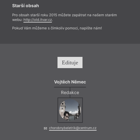
Starší obsah
Pro obsah starší roku 2015 můžete zapátrat na našem starém
webu:
http://old.itvar.cz
.
Pokud Vám můžeme s čímkoliv pomoci, napište nám!
V tom
Edituje
název
Bush 
už o 
traum
Vojtěch Němec
(reži
mnoho
Redakce
nahlí
jinou 
tak d
persp
chorobnybeletrik@centrum.cz