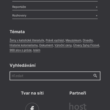
co se
ukázat
Recenze
,
Dvakrát
,
Horké párky
,
969 slov o próze
,
Reportáže
na to
Méně slov o próze
,
Celá rubrika
vníma
Literární zítřky
,
Reportáž
,
Literární život
,
Divadlo
,
Kritický ohlas
,
Rozhovory
jev, 
Celá rubrika
parad
Rozhovor
,
Anketa
,
Celá rubrika
perke
a zač
Témata
systé
Ženy v katolické literatuře
,
Právě vychází
,
Mauzoleum
,
Divadlo
,
Historie kolonialismu
,
Dokument
,
Výroční ceny
,
Útvary Sylvy Ficové
,
969 slov o próze
,
Islám
Vyhledávání
Tvar na síti
Partneři