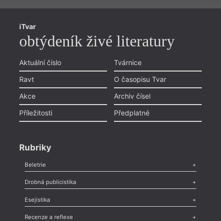
iTvar
obtýdeník živé literatury
Aktuální číslo
Tvárnice
Ravt
O časopisu Tvar
Akce
Archiv čísel
Příležitosti
Předplatné
Rubriky
Beletrie
hann
Poezie
,
Próza
,
Dokumenty
,
Drama
,
Celá rubrika
Drobná publicistika
Odlesk
,
Zasláno
,
Nezařazené
,
Novinky v Tvaru
,
Slovo
,
Výročí
,
Esejistika
Nekrolog
,
Glosa
,
Sloupek
,
Pozvánka
,
Literární soutěž
,
Kramá
Komentář
,
Celá rubrika
Esej
,
Pádlo
,
Úvaha
,
Texty
,
Studie
,
Celá rubrika
Recenze a reflexe