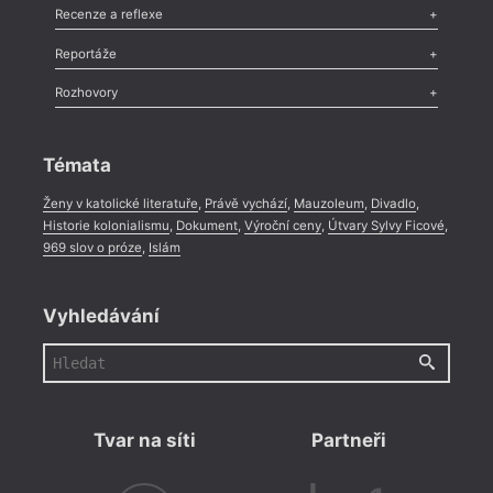
Komentář
,
Celá rubrika
Esej
,
Pádlo
,
Úvaha
,
Texty
,
Studie
,
Celá rubrika
Recenze a reflexe
Recenze
,
Dvakrát
,
Horké párky
,
969 slov o próze
,
Reportáže
Méně slov o próze
,
Celá rubrika
Literární zítřky
,
Reportáž
,
Literární život
,
Divadlo
,
Kritický ohlas
,
Rozhovory
Celá rubrika
Rozhovor
,
Anketa
,
Celá rubrika
Témata
V tom
Ženy v katolické literatuře
,
Právě vychází
,
Mauzoleum
,
Divadlo
,
název
Historie kolonialismu
,
Dokument
,
Výroční ceny
,
Útvary Sylvy Ficové
,
Bush 
969 slov o próze
,
Islám
už o 
traum
(reži
Vyhledávání
mnoho
nahlí
jinou 
tak d
persp
Tvar na síti
Partneři