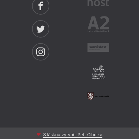
hann
Kramá
S láskou vytvořil Petr Cibulka