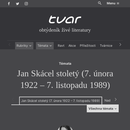
Menu
obtýdeník živé literatury
Témata
Jan Skácel stoletý (7. února
Rubriky
Témata
Ravt
Akce
Příležitosti
Tvárnice
Archiv
1922 – 7. listopadu 1989)
Beletrie
Ženy v katolické literatuře
Drobná publicistika
Právě vychází
Témata
Esejistika
Mauzoleum
Jan Skácel stoletý (7. února
Recenze a reflexe
Divadlo
Reportáže
Historie kolonialismu
1922 – 7. listopadu 1989)
Rozhovory
Dokument
Výroční ceny
Nad knihou
Prá
Jan Skácel stoletý (7. února 1922 – 7. listopadu 1989)
Všechna témata
(O)hlasy
Jiří Karásek ze
Poznámka
Československa
Lvovic
Právě vychází
20. století v nás
Juvenilie
Překlad
30 let Tvaru
Karel Čapek
Přetištěno z Ravtu
30 let Visegrádu
Karlovarsko
Přírodní lyrika