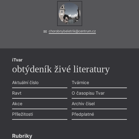
chorobnybeletrik@centrum.cz
iTvar
obtýdeník živé literatury
V tom
název
Bush 
Aktuální číslo
Tvárnice
už o 
traum
Ravt
O časopisu Tvar
(reži
mnoho
Akce
Archiv čísel
nahlí
Příležitosti
Předplatné
jinou 
tak d
persp
Rubriky