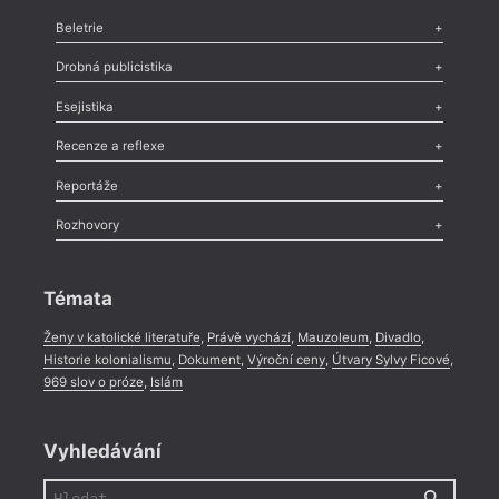
Beletrie
Poezie
,
Próza
,
Dokumenty
,
Drama
,
Celá rubrika
Drobná publicistika
Odlesk
,
Zasláno
,
Nezařazené
,
Novinky v Tvaru
,
Slovo
,
Výročí
,
Esejistika
Nekrolog
,
Glosa
,
Sloupek
,
Pozvánka
,
Literární soutěž
,
Komentář
,
Celá rubrika
Esej
,
Pádlo
,
Úvaha
,
Texty
,
Studie
,
Celá rubrika
Recenze a reflexe
Recenze
,
Dvakrát
,
Horké párky
,
969 slov o próze
,
Reportáže
Méně slov o próze
,
Celá rubrika
Literární zítřky
,
Reportáž
,
Literární život
,
Divadlo
,
Kritický ohlas
,
Rozhovory
Celá rubrika
Rozhovor
,
Anketa
,
Celá rubrika
Témata
Ženy v katolické literatuře
,
Právě vychází
,
Mauzoleum
,
Divadlo
,
Historie kolonialismu
,
Dokument
,
Výroční ceny
,
Útvary Sylvy Ficové
,
969 slov o próze
,
Islám
hann
Vyhledávání