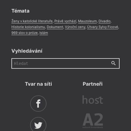
co se
Rozhovor
,
Anketa
,
Celá rubrika
ukázat
Témata
na to
vníma
jev, 
Ženy v katolické literatuře
,
Právě vychází
,
Mauzoleum
,
Divadlo
,
parad
Historie kolonialismu
,
Dokument
,
Výroční ceny
,
Útvary Sylvy Ficové
,
perke
969 slov o próze
,
Islám
a zač
systé
Vyhledávání
Tvar na síti
Partneři