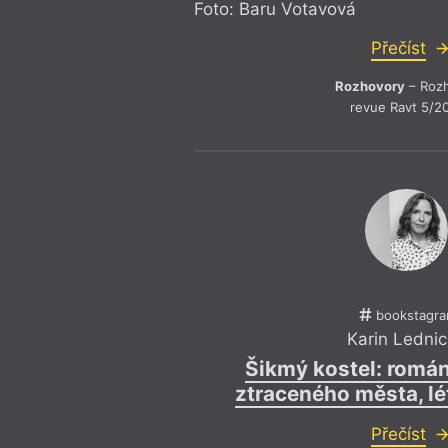
Foto: Baru Votavová
Přečíst
Rozhovory
– Roz
revue Ravt 5/2
bookstagr
Karin Ledni
Šikmý kostel: romá
ztraceného města, l
Přečíst