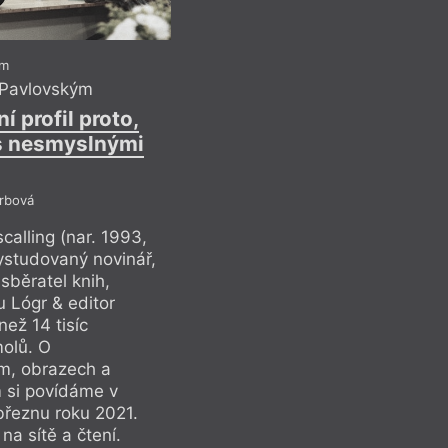
Když Laing píše o to
a zároveň ukazuje f
dokáže pravdu naopa
am
Ostatně i název vzn
 Pavlovským
stříbro jako filmové
í profil proto,
časem černá a ztrácí
s nesmyslnými
To je velmi dobrý kl
ní ale bylo více prá
Srbová
alling (nar. 1993,
Recen
ystudovaný novinář,
sběratel knih,
u Lógr & editor
ež 14 tisíc
molů. O
ám, obrazech a
 si povídáme v
březnu roku 2021.
na sítě a čtení.