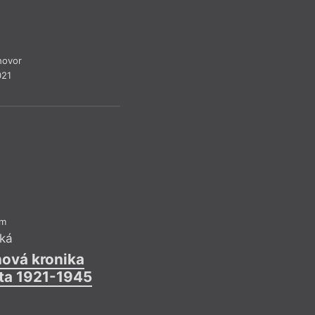
hovor
021
Pavel 
Bušení d
Reflek
V tomto bodě je uži
název knihy Ženská
am
Bush „This Woman’s 
cká
už o rok dříve pod
nová kronika
traumatického poro
éta 1921-1945
(režie John Hughes
mnoho, mnoho význ
nahlížet uměleckou