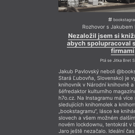
bookstagr
Rozhovor s Jakubem
Nezaložil jsem si knižn
abych spolupracoval 
firmami
Ptá se Jitka Bret 
Jakub Pavlovský neboli @booksc
Stará Ľubovňa, Slovensko) je v
knihovník v Národní knihovně a 
šéfredaktor kulturního magazín
h7o.cz. Na Instagramu má více n
sledujících knihomolek a kniho
„bookstagramu“, lásce ke knih
slovech a všem možném dalším
novém lockdownu, tentokrát v 
Jaro ještě nezačalo. Ideální čas 