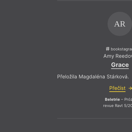
AR
bookstagr
Amy Reedo
Grace
Přeložila Magdaléna Stárková.
Přečíst
Beletrie
– Pró
revue Ravt 5/2