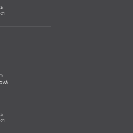
jinou oblast naší so
za
tak dějiny, dopos
021
perspektivou.
Recen
am
ová
za
021