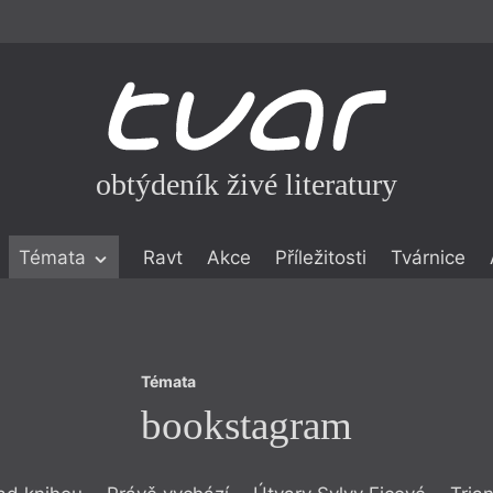
obtýdeník živé literatury
Témata
Témata
Ravt
Akce
Příležitosti
Tvárnice
bookstagram
ické literatuře
icistika
zí
Témata
eflexe
bookstagram
onialismu