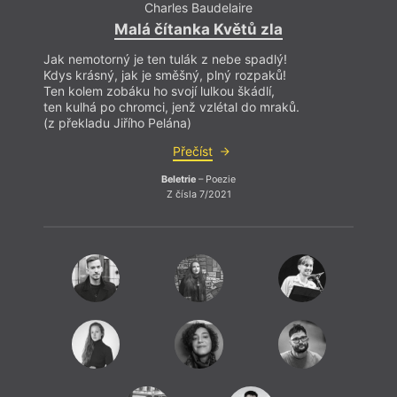
Charles Baudelaire
Malá čítanka Květů zla
Jak nemotorný je ten tulák z nebe spadlý!
Kdys krásný, jak je směšný, plný rozpaků!
Ten kolem zobáku ho svojí lulkou škádlí,
ten kulhá po chromci, jenž vzlétal do mraků.
(z překladu Jiřího Pelána)
Přečíst
Beletrie
– Poezie
Z čísla 7/2021
And
N