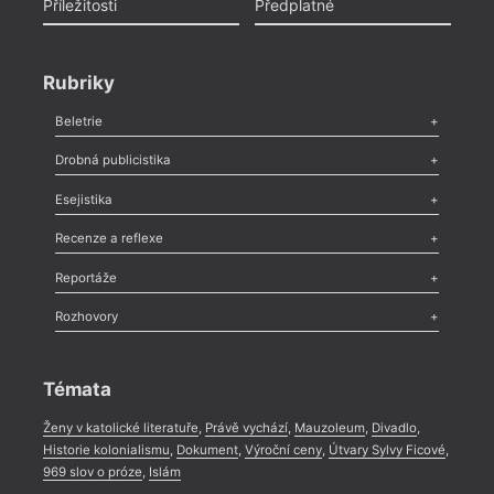
Příležitosti
Předplatné
Rubriky
Beletrie
Poezie
,
Próza
,
Dokumenty
,
Drama
,
Celá rubrika
Až
Drobná publicistika
Odlesk
,
Zasláno
,
Nezařazené
,
Novinky v Tvaru
,
Slovo
,
Výročí
,
Esejistika
Nekrolog
,
Glosa
,
Sloupek
,
Pozvánka
,
Literární soutěž
,
Komentář
,
Celá rubrika
Esej
,
Pádlo
,
Úvaha
,
Texty
,
Studie
,
Celá rubrika
Recenze a reflexe
Recenze
,
Dvakrát
,
Horké párky
,
969 slov o próze
,
Reportáže
Méně slov o próze
,
Celá rubrika
Literární zítřky
,
Reportáž
,
Literární život
,
Divadlo
,
Kritický ohlas
,
Rozhovory
Celá rubrika
Rozhovor
,
Anketa
,
Celá rubrika
Témata
Ženy v katolické literatuře
,
Právě vychází
,
Mauzoleum
,
Divadlo
,
Historie kolonialismu
,
Dokument
,
Výroční ceny
,
Útvary Sylvy Ficové
,
969 slov o próze
,
Islám