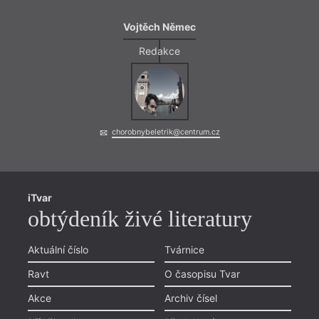
Vojtěch Němec
Redakce
chorobnybeletrik@centrum.cz
iTvar
obtýdeník živé literatury
Aktuální číslo
Tvárnice
Ravt
O časopisu Tvar
Akce
Archiv čísel