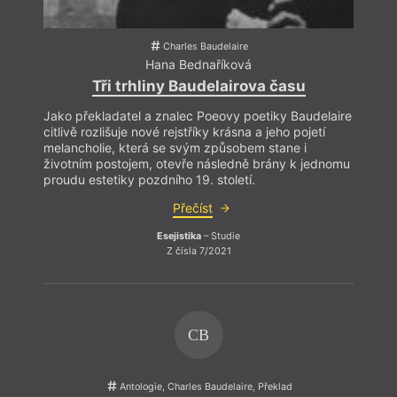
co se
ukázat
na to
vníma
Charles Baudelaire
Hana Bednaříková
jev, 
parad
Tři trhliny Baudelairova času
perke
a zač
Jako překladatel a znalec Poeovy poetiky Baudelaire
systé
citlivě rozlišuje nové rejstříky krásna a jeho pojetí
melancholie, která se svým způsobem stane i
životním postojem, otevře následně brány k jednomu
proudu estetiky pozdního 19. století.
Přečíst
Esejistika
– Studie
Z čísla 7/2021
CB
Antologie, Charles Baudelaire, Překlad