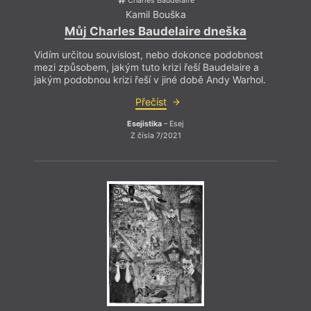
Charles Baudelaire
Kamil Bouška
Můj Charles Baudelaire dneška
Vidím určitou souvislost, nebo dokonce podobnost
mezi způsobem, jakým tuto krizi řeší Baudelaire a
jakým podobnou krizi řeší v jiné době Andy Warhol.
Přečíst
Esejistika
– Esej
V tom
Z čísla 7/2021
název
Bush 
už o 
traum
(reži
mnoho
nahlí
jinou 
tak d
persp