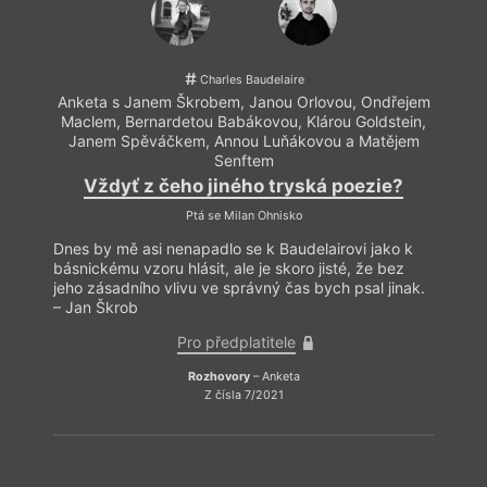
o cov
Charles Baudelaire
zajetý
Anketa s Janem Škrobem, Janou Orlovou, Ondřejem
nespo
Maclem, Bernardetou Babákovou, Klárou Goldstein,
nejno
Janem Spěváčkem, Annou Luňákovou a Matějem
využí
Senftem
obyva
Vždyť z čeho jiného tryská poezie?
světě
Atlan
Ptá se Milan Ohnisko
Opak 
Dnes by mě asi nenapadlo se k Baudelairovi jako k
pravi
básnickému vzoru hlásit, ale je skoro jisté, že bez
měli 
jeho zásadního vlivu ve správný čas bych psal jinak.
konfe
– Jan Škrob
Pro předplatitele
Rozhovory
– Anketa
Z čísla 7/2021