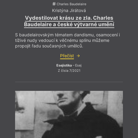
Charles Baudelaire
Kristýna Jirátová
Vydestilovat krásu ze zla. Charles
Baudelaire a české výtvarné umění
S baudelairovským tématem dandismu, osamocení i
tíživé nudy vedoucí k věčnému splínu můžeme
propojit řadu současných umělců.
Přečíst
Esejistika
– Esej
Z čísla 7/2021
hann
Kramá