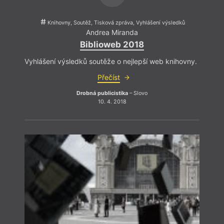
co se
ukázat
na to
Knihovny, Soutěž, Tisková zpráva, Vyhlášení výsledků
vníma
Andrea Miranda
jev, 
Biblioweb 2018
parad
perke
Vyhlášení výsledků soutěže o nejlepší web knihovny.
a zač
systé
Přečíst
Drobná publicistika
– Slovo
10. 4. 2018