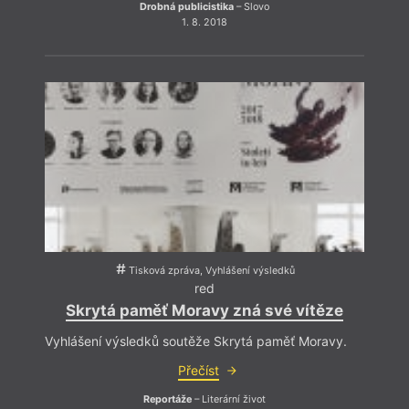
Drobná publicistika
– Slovo
1. 8. 2018
V tom
název
Bush 
už o 
traum
(reži
mnoho
Tisková zpráva, Vyhlášení výsledků
nahlí
red
jinou 
Skrytá paměť Moravy zná své vítěze
tak d
persp
Vyhlášení výsledků soutěže Skrytá paměť Moravy.
Přečíst
Reportáže
– Literární život