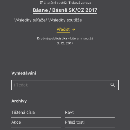
Literární soutěž, Tisková zpráva
Básne / Básně SK/CZ 2017
Výsledky súťaže/ Výsledky soutěže
o cov
zajetý
Přečíst
nespo
nejno
Drobná publicistika
– Literární soutěž
využí
3. 12. 2017
obyva
světě
Atlan
Opak 
pravi
měli 
Vyhledávání
konfe
Archivy
Tištěná čísla
Ravt
Akce
Příležitosti