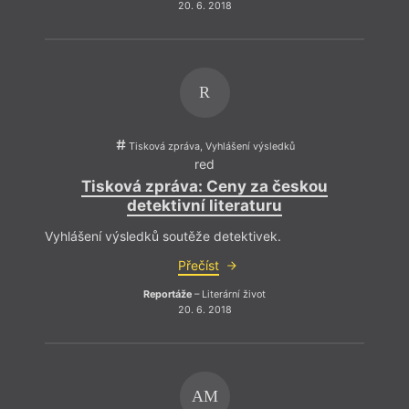
20. 6. 2018
R
Tisková zpráva, Vyhlášení výsledků
red
Tisková zpráva: Ceny za českou
detektivní literaturu
Vyhlášení výsledků soutěže detektivek.
Přečíst
Reportáže
– Literární život
20. 6. 2018
hann
Kramá
AM