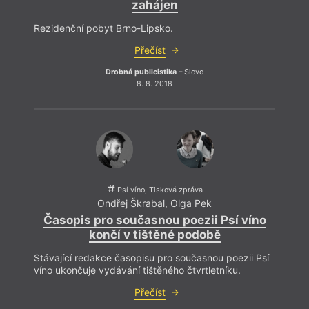
zahájen
Hlas Ukrajiny
Generation
Voda
Horníci
Ozvěny surrealismu
Vrt
Horor
P. B. Shelley
Vyhlášení výsledků
Když L
Rezidenční pobyt Brno-Lipsko.
Hučení v úle
Pátá vlna
Výročí
zárov
Hudba
PEN klub
Výroční ceny
Přečíst
pravd
Interkulturní
Petr Král
Výuka literatury
literatura?
Pitvar
Výzva
název
Drobná publicistika
– Slovo
Intimita
Pocta Kavárně a
Vzpomínka
filmo
Islám
knihkupectví Fra
Wales
8. 8. 2018
ztrácí
Islám v Evropě
Podpora
Walt Whitman
dobrý 
Jakub Deml
Poezie
Z Láerta vládyka
Jan Skácel stoletý
Poezie Gibraltaru
jasný
více 
(7. února 1922 – 7.
Polemika
Zbytuven
listopadu 1989)
Politika
Žena
Jaroslav Foglar
Polské konce světa
Ženy v katolické
Jaroslav Med
Polsko
literatuře
Jazyk a doba
Pozdravy z periferie
Zlá ovce
Psí víno, Tisková zpráva
Ondřej Škrabal
,
Olga Pek
Časopis pro současnou poezii Psí víno
končí v tištěné podobě
Stávající redakce časopisu pro současnou poezii Psí
víno ukončuje vydávání tištěného čtvrtletníku.
Přečíst