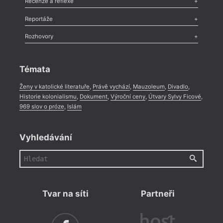
Recenze a reflexe
Recenze
,
Dvakrát
,
Horké párky
,
969 slov o próze
,
Reportáže
Méně slov o próze
,
Celá rubrika
Literární zítřky
,
Reportáž
,
Literární život
,
Divadlo
,
Kritický ohlas
,
Rozhovory
Celá rubrika
Rozhovor
,
Anketa
,
Celá rubrika
Témata
Až
Ženy v katolické literatuře
,
Právě vychází
,
Mauzoleum
,
Divadlo
,
Historie kolonialismu
,
Dokument
,
Výroční ceny
,
Útvary Sylvy Ficové
,
969 slov o próze
,
Islám
Vyhledávání
Tvar na síti
Partneři