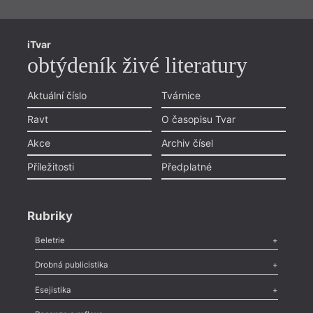
iTvar
obtýdeník živé literatury
Aktuální číslo
Tvárnice
Ravt
O časopisu Tvar
Akce
Archiv čísel
Příležitosti
Předplatné
Rubriky
Beletrie
Poezie
,
Próza
,
Dokumenty
,
Drama
,
Celá rubrika
Drobná publicistika
Odlesk
,
Zasláno
,
Nezařazené
,
Novinky v Tvaru
,
Slovo
,
Výročí
,
Esejistika
Nekrolog
,
Glosa
,
Sloupek
,
Pozvánka
,
Literární soutěž
,
Komentář
,
Celá rubrika
Esej
,
Pádlo
,
Úvaha
,
Texty
,
Studie
,
Celá rubrika