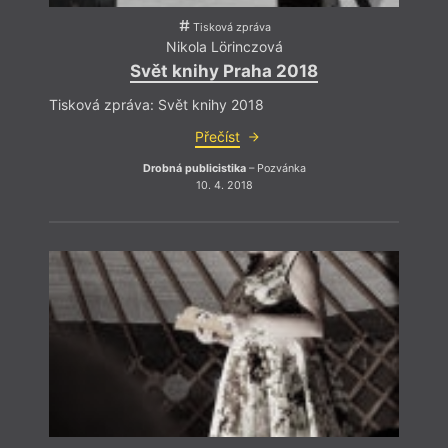
Tisková zpráva
Nikola Lörinczová
Svět knihy Praha 2018
Tisková zpráva: Svět knihy 2018
Přečíst
Drobná publicistika
– Pozvánka
10. 4. 2018
And
N