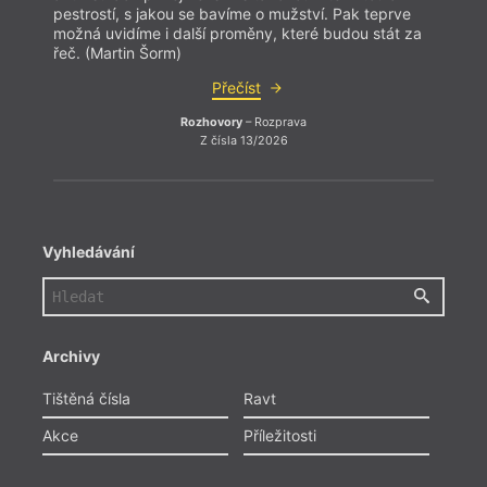
pestrostí, s jakou se bavíme o mužství. Pak teprve
možná uvidíme i další proměny, které budou stát za
řeč. (Martin Šorm)
Přečíst
Rozhovory
– Rozprava
Z čísla 13/2026
Vyhledávání
Archivy
hann
Tištěná čísla
Ravt
Akce
Příležitosti
Kramá