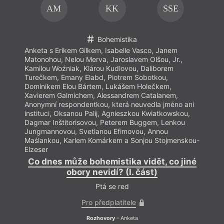
Hlas Ukrajiny
Generation
Voda
AM
KK
SSE
Horníci
Ozvěny surrealismu
Vrt
Horor
P. B. Shelley
Vyhlášení výsledků
Když L
Hučení v úle
Pátá vlna
Výročí
zárov
Hudba
PEN klub
Výroční ceny
pravd
Bohemistika
Interkulturní
Petr Král
Výuka literatury
literatura?
Pitvar
Výzva
název
Anketa s Erikem Gilkem, Isabelle Vasco, Janem
Intimita
Pocta Kavárně a
Vzpomínka
filmo
Matonohou, Nelou Merva, Jaroslavem Olšou, Jr.,
Islám
knihkupectví Fra
Wales
ztrácí
Islám v Evropě
Podpora
Walt Whitman
Kamilou Woźniak, Klárou Kudlovou, Daliborem
dobrý 
Jakub Deml
Poezie
Z Láerta vládyka
Turečkem, Emany Elabd, Piotrem Sobotkou,
Jan Skácel stoletý
Poezie Gibraltaru
jasný
více 
Dominikem Elou Bártem, Lukášem Holečkem,
(7. února 1922 – 7.
Polemika
Zbytuven
Xavierem Galmichem, Alessandrem Catalanem,
listopadu 1989)
Politika
Žena
Jaroslav Foglar
Polské konce světa
Ženy v katolické
Anonymní respondentkou, která neuvedla jméno ani
Jaroslav Med
Polsko
literatuře
instituci, Oksanou Palij, Agnieszkou Kwiatkowskou,
Jazyk a doba
Pozdravy z periferie
Zlá ovce
Dagmar Inštitorisovou, Peterem Buggem, Lenkou
Jungmannovou, Svetlanou Efimovou, Annou
Maślankou, Karlem Komárkem a Sonjou Stojmenskou-
Elzeser
Co dnes může bohemistika vidět, co jiné
obory nevidí? (I. část)
Ptá se red
Pro předplatitele
Rozhovory
– Anketa