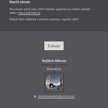
co se
Starší obsah
ukázat
na to
Pro obsah starší roku 2015 můžete zapátrat na našem starém
vníma
webu:
http://old.itvar.cz
.
jev, 
Pokud Vám můžeme s čímkoliv pomoci, napište nám!
parad
perke
a zač
systé
Edituje
Vojtěch Němec
Redakce
chorobnybeletrik@centrum.cz