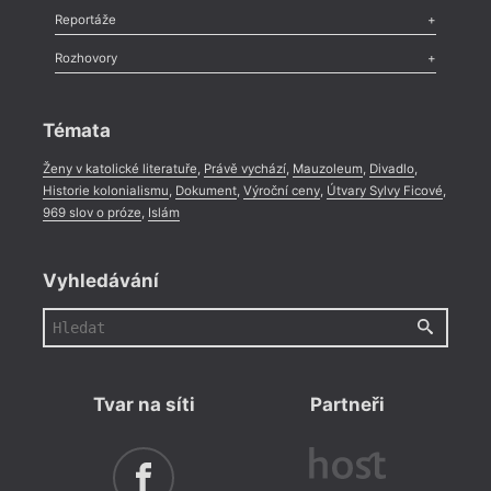
Recenze
,
Dvakrát
,
Horké párky
,
969 slov o próze
,
Reportáže
Méně slov o próze
,
Celá rubrika
Literární zítřky
,
Reportáž
,
Literární život
,
Divadlo
,
Kritický ohlas
,
Rozhovory
Celá rubrika
o cov
Rozhovor
,
Anketa
,
Celá rubrika
zajetý
nespo
Témata
nejno
využí
Ženy v katolické literatuře
,
Právě vychází
,
Mauzoleum
,
Divadlo
,
obyva
Historie kolonialismu
,
Dokument
,
Výroční ceny
,
Útvary Sylvy Ficové
,
světě
969 slov o próze
,
Islám
Atlan
Opak 
pravi
měli 
Vyhledávání
konfe
Tvar na síti
Partneři