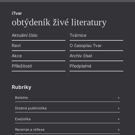
iTvar
obtýdeník živé literatury
Aktuální číslo
Tvárnice
Ravt
O časopisu Tvar
Akce
Archiv čísel
Příležitosti
Předplatné
Rubriky
Beletrie
Poezie
,
Próza
,
Dokumenty
,
Drama
,
Celá rubrika
Drobná publicistika
Odlesk
,
Zasláno
,
Nezařazené
,
Novinky v Tvaru
,
Slovo
,
Výročí
,
Esejistika
And
Nekrolog
,
Glosa
,
Sloupek
,
Pozvánka
,
Literární soutěž
,
Komentář
,
Celá rubrika
Esej
,
Pádlo
,
Úvaha
,
Texty
,
Studie
,
Celá rubrika
Recenze a reflexe
N