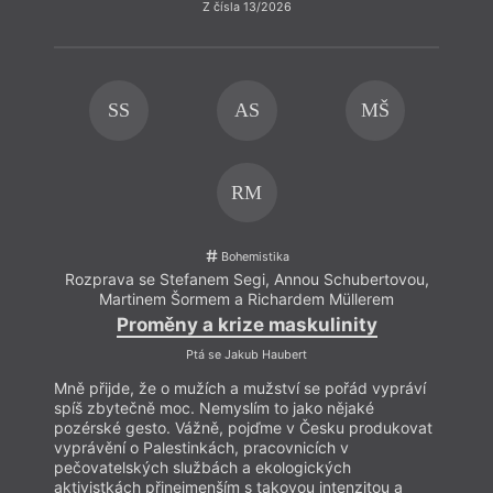
Z čísla 13/2026
SS
AS
MŠ
RM
V tom
název
Bush 
Bohemistika
už o 
Rozprava se Stefanem Segi, Annou Schubertovou,
traum
Martinem Šormem a Richardem Müllerem
(reži
mnoho
Proměny a krize maskulinity
nahlí
Ptá se Jakub Haubert
jinou 
tak d
Mně přijde, že o mužích a mužství se pořád vypráví
persp
spíš zbytečně moc. Nemyslím to jako nějaké
pozérské gesto. Vážně, pojďme v Česku produkovat
vyprávění o Palestinkách, pracovnicích v
pečovatelských službách a ekologických
aktivistkách přinejmenším s takovou intenzitou a