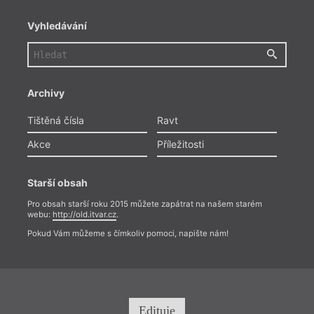
Vyhledávání
Archivy
Tištěná čísla
Ravt
Akce
Příležitosti
Starší obsah
Pro obsah starší roku 2015 můžete zapátrat na našem starém
webu:
http://old.itvar.cz
.
Pokud Vám můžeme s čímkoliv pomoci, napište nám!
And
N
Edituje