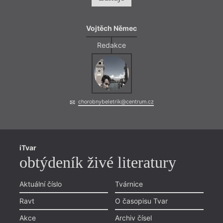
Vojtěch Němec
o cov
zajetý
Redakce
nespo
nejno
využí
obyva
světě
Atlan
chorobnybeletrik@centrum.cz
Opak 
pravi
měli 
konfe
iTvar
obtýdeník živé literatury
Aktuální číslo
Tvárnice
Ravt
O časopisu Tvar
Akce
Archiv čísel