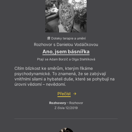
Hlas Ukrajiny
Generation
Voda
Horníci
Ozvěny surrealismu
Vrt
Horor
P. B. Shelley
Vyhlášení výsledků
Když L
Hučení v úle
Pátá vlna
Výročí
zárov
Hudba
PEN klub
Výroční ceny
pravd
Interkulturní
Petr Král
Výuka literatury
literatura?
Pitvar
Výzva
název
Intimita
Pocta Kavárně a
Vzpomínka
filmo
Islám
knihkupectví Fra
Wales
ztrácí
Doteky terapie a umění
Islám v Evropě
Podpora
Walt Whitman
dobrý 
Jakub Deml
Poezie
Z Láerta vládyka
Rozhovor s Danielou Vodáčkovou
Jan Skácel stoletý
Poezie Gibraltaru
jasný
více 
Ano, jsem básnířka
(7. února 1922 – 7.
Polemika
Zbytuven
listopadu 1989)
Politika
Žena
Ptají se Adam Borzič a Olga Stehlíková
Jaroslav Foglar
Polské konce světa
Ženy v katolické
Jaroslav Med
Polsko
literatuře
Cítím blízkost ke směrům, kterým říkáme
Jazyk a doba
Pozdravy z periferie
Zlá ovce
psychodynamické. To znamená, že se zabývají
vnitřními silami a hybateli duše, které se pohybují na
úrovni vědomí – nevědomí.
Přečíst
Rozhovory
– Rozhovor
Z čísla 12/2019