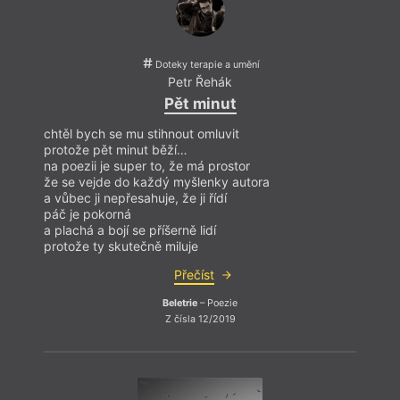
Doteky terapie a umění
Petr Řehák
Pět minut
chtěl bych se mu stihnout omluvit
protože pět minut běží…
V tom
na poezii je super to, že má prostor
název
že se vejde do každý myšlenky autora
Bush 
a vůbec ji nepřesahuje, že ji řídí
už o 
páč je pokorná
traum
a plachá a bojí se příšerně lidí
(reži
protože ty skutečně miluje
mnoho
Přečíst
nahlí
jinou 
Beletrie
– Poezie
tak d
Z čísla 12/2019
persp