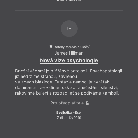
co se
ukázat
na to
vníma
jev, 
parad
JH
perke
a zač
systé
Doteky terapie a umění
James Hillman
Nová vize psychologie
Dnešní vědomí je bližší své patologii. Psychopatologii
již nedržíme stranou, zavřenou
ve zdech blázince. Fantazie nemoci je nyní tak
dominantní, že vidíme rozklad, znečištění, šílenství,
rakovinné bujení a rozpad, ať se podíváme kamkoli.
Pro předplatitele
Esejistika
– Esej
Z čísla 12/2019