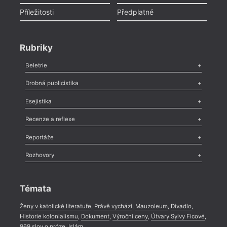
Příležitosti
Předplatné
Rubriky
Beletrie
Poezie
,
Próza
,
Dokumenty
,
Drama
,
Celá rubrika
Drobná publicistika
Odlesk
,
Zasláno
,
Nezařazené
,
Novinky v Tvaru
,
Slovo
,
Výročí
,
Esejistika
Nekrolog
,
Glosa
,
Sloupek
,
Pozvánka
,
Literární soutěž
,
Komentář
,
Celá rubrika
Esej
,
Pádlo
,
Úvaha
,
Texty
,
Studie
,
Celá rubrika
Recenze a reflexe
Recenze
,
Dvakrát
,
Horké párky
,
969 slov o próze
,
Reportáže
Méně slov o próze
,
Celá rubrika
Literární zítřky
,
Reportáž
,
Literární život
,
Divadlo
,
Kritický ohlas
,
Rozhovory
Celá rubrika
Rozhovor
,
Anketa
,
Celá rubrika
Témata
Ženy v katolické literatuře
,
Právě vychází
,
Mauzoleum
,
Divadlo
,
Historie kolonialismu
,
Dokument
,
Výroční ceny
,
Útvary Sylvy Ficové
,
969 slov o próze
,
Islám