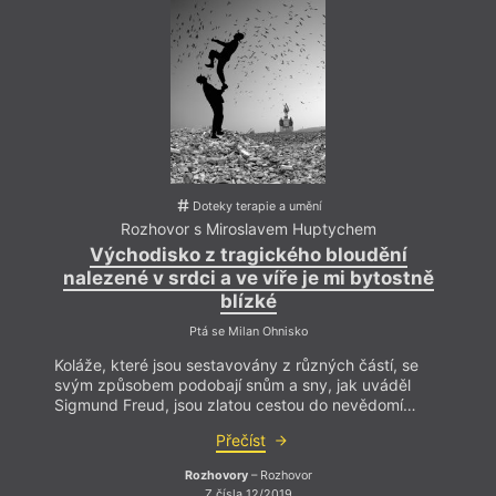
Doteky terapie a umění
Rozhovor s Miroslavem Huptychem
Východisko z tragického bloudění
nalezené v srdci a ve víře je mi bytostně
blízké
Ptá se Milan Ohnisko
Koláže, které jsou sestavovány z různých částí, se
svým způsobem podobají snům a sny, jak uváděl
hann
Sigmund Freud, jsou zlatou cestou do nevědomí…
Přečíst
Kramá
Rozhovory
– Rozhovor
Z čísla 12/2019