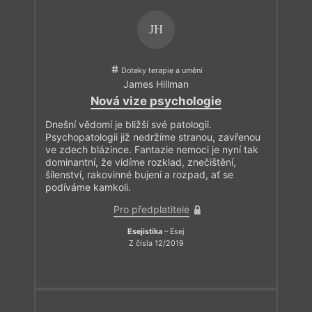
JH
Doteky terapie a umění
James Hillman
Nová vize psychologie
Dnešní vědomí je bližší své patologii.
Psychopatologii již nedržíme stranou, zavřenou
ve zdech blázince. Fantazie nemoci je nyní tak
dominantní, že vidíme rozklad, znečištění,
šílenství, rakovinné bujení a rozpad, ať se
podíváme kamkoli.
Pro předplatitele
Esejistika
– Esej
Z čísla 12/2019