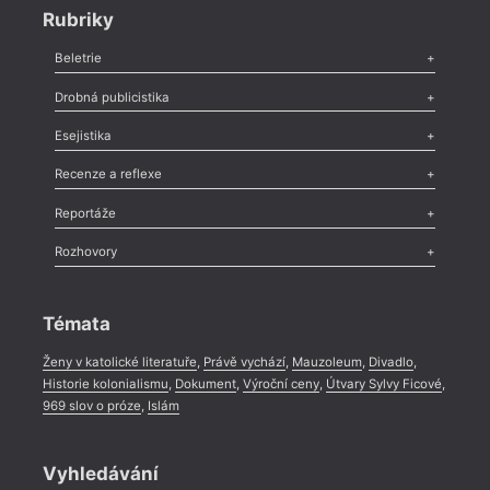
Rubriky
Beletrie
Poezie
,
Próza
,
Dokumenty
,
Drama
,
Celá rubrika
Drobná publicistika
Odlesk
,
Zasláno
,
Nezařazené
,
Novinky v Tvaru
,
Slovo
,
Výročí
,
Esejistika
Nekrolog
,
Glosa
,
Sloupek
,
Pozvánka
,
Literární soutěž
,
Komentář
,
Celá rubrika
Esej
,
Pádlo
,
Úvaha
,
Texty
,
Studie
,
Celá rubrika
Recenze a reflexe
Recenze
,
Dvakrát
,
Horké párky
,
969 slov o próze
,
Reportáže
Méně slov o próze
,
Celá rubrika
Literární zítřky
,
Reportáž
,
Literární život
,
Divadlo
,
Kritický ohlas
,
Rozhovory
Celá rubrika
Rozhovor
,
Anketa
,
Celá rubrika
Témata
Ženy v katolické literatuře
,
Právě vychází
,
Mauzoleum
,
Divadlo
,
Historie kolonialismu
,
Dokument
,
Výroční ceny
,
Útvary Sylvy Ficové
,
969 slov o próze
,
Islám
Vyhledávání