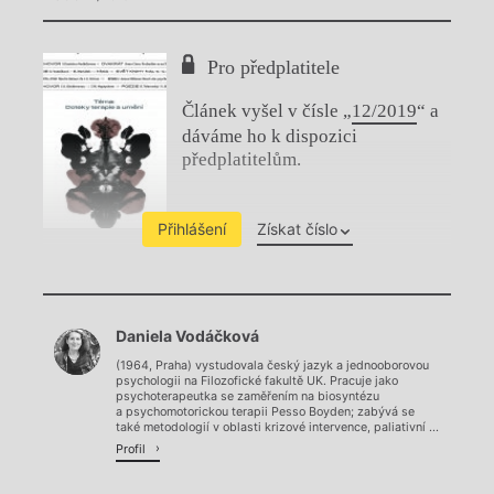
Pro předplatitele
Článek vyšel v čísle „
12/2019
“ a
dáváme ho k dispozici
předplatitelům.
Přihlášení
Získat číslo
Chviličku.
Daniela Vodáčková
Načítá se.
(1964, Praha) vystudovala český jazyk a jednooborovou
psychologii na Filozofické fakultě UK. Pracuje jako
psychoterapeutka se zaměřením na biosyntézu
a psychomotorickou terapii Pesso Boyden; zabývá se
také metodologií v oblasti krizové intervence, paliativní ...
Profil