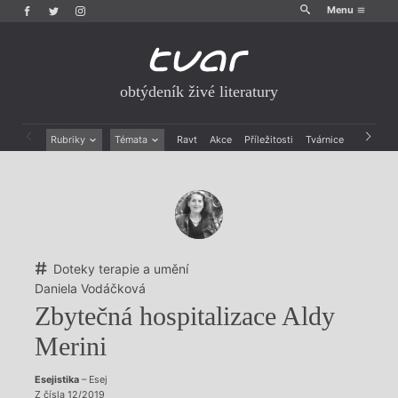
Menu
obtýdeník živé literatury
Rubriky
Témata
Ravt
Akce
Příležitosti
Tvárnice
Archiv
Beletrie
Ženy v katolické literatuře
Drobná publicistika
Právě vychází
Esejistika
Mauzoleum
Recenze a reflexe
Divadlo
Reportáže
Historie kolonialismu
Rozhovory
Dokument
Doteky terapie a umění
Výroční ceny
Daniela Vodáčková
Zbytečná hospitalizace Aldy
Merini
Esejistika
– Esej
Z čísla 12/2019