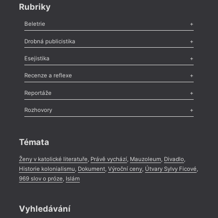
Rubriky
Beletrie
Poezie
,
Próza
,
Dokumenty
,
Drama
,
Celá rubrika
Drobná publicistika
Odlesk
,
Zasláno
,
Nezařazené
,
Novinky v Tvaru
,
Slovo
,
Výročí
,
Esejistika
Nekrolog
,
Glosa
,
Sloupek
,
Pozvánka
,
Literární soutěž
,
Komentář
,
Celá rubrika
Esej
,
Pádlo
,
Úvaha
,
Texty
,
Studie
,
Celá rubrika
Recenze a reflexe
Recenze
,
Dvakrát
,
Horké párky
,
969 slov o próze
,
Reportáže
Méně slov o próze
,
Celá rubrika
Literární zítřky
,
Reportáž
,
Literární život
,
Divadlo
,
Kritický ohlas
,
Rozhovory
Celá rubrika
Rozhovor
,
Anketa
,
Celá rubrika
Témata
Ženy v katolické literatuře
,
Právě vychází
,
Mauzoleum
,
Divadlo
,
Historie kolonialismu
,
Dokument
,
Výroční ceny
,
Útvary Sylvy Ficové
,
969 slov o próze
,
Islám
Vyhledávání