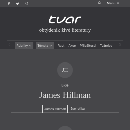
Menu
obtýdeník živé literatury
Rubriky
Témata
Ravt
Akce
Příležitosti
Tvárnice
Archiv
Beletrie
Ženy v katolické literatuře
Drobná publicistika
Právě vychází
Esejistika
Mauzoleum
JH
Recenze a reflexe
Divadlo
Reportáže
Historie kolonialismu
Rozhovory
Dokument
Lidé
Výroční ceny
James Hillman
Esejistika
James Hillman