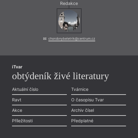
Redakce
chorobnybeletrik@centrum.cz
iTvar
obtýdeník živé literatury
Aktuální číslo
Tvárnice
Ravt
O časopisu Tvar
Akce
Archiv čísel
Příležitosti
Předplatné