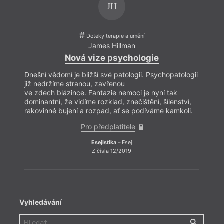
JH
Doteky terapie a umění
James Hillman
Nová vize psychologie
Dnešní vědomí je bližší své patologii. Psychopatologii
Dnešní
již nedržíme stranou, zavřenou
již n
ve zdech blázince. Fantazie nemoci je nyní tak
ve zd
dominantní, že vidíme rozklad, znečištění, šílenství,
domina
rakovinné bujení a rozpad, ať se podíváme kamkoli.
rakov
Pro předplatitele
Esejistika
– Esej
Z čísla 12/2019
Vyhledávání