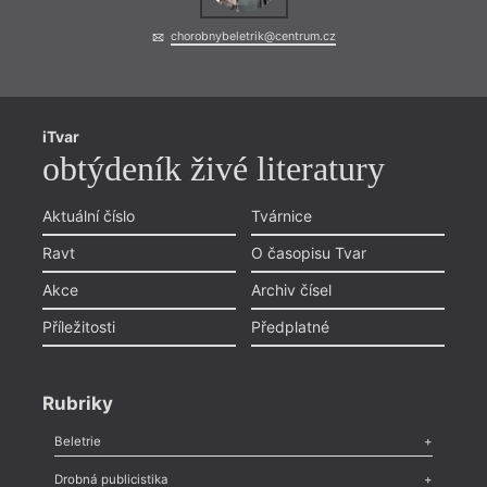
co se
ukázat
chorobnybeletrik@centrum.cz
na to
vníma
jev, 
parad
perke
iTvar
a zač
systé
obtýdeník živé literatury
Aktuální číslo
Tvárnice
Ravt
O časopisu Tvar
Akce
Archiv čísel
Příležitosti
Předplatné
Rubriky
Beletrie
Poezie
,
Próza
,
Dokumenty
,
Drama
,
Celá rubrika
Drobná publicistika