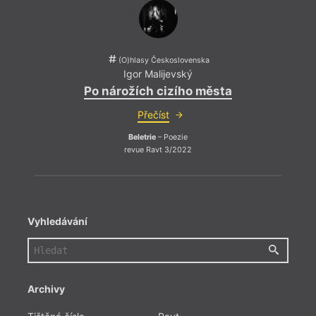
(O)hlasy Československa
Igor Malijevský
Po nárožích cizího města
Přečíst
V tom
Beletrie
– Poezie
název
revue Ravt 3/2022
Bush 
už o 
traum
(reži
mnoho
nahlí
Vyhledávání
jinou 
tak d
persp
Archivy