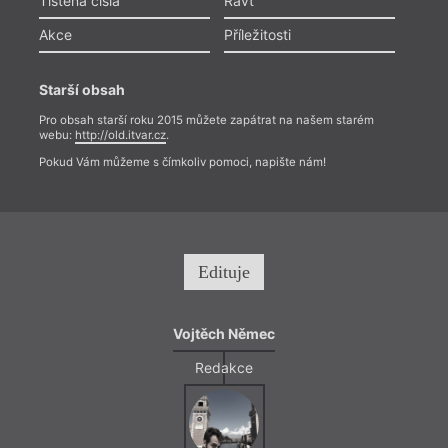
Tištěná čísla
Ravt
Akce
Příležitosti
Starší obsah
Pro obsah starší roku 2015 můžete zapátrat na našem starém
webu:
http://old.itvar.cz
.
Pokud Vám můžeme s čímkoliv pomoci, napište nám!
Edituje
Vojtěch Němec
hann
Redakce
Kramá