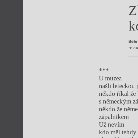
Z
Výroční cen
k
Bele
revu
***
U muzea
našli leteckou
někdo říkal že
s německým z
někdo že něme
zápalníkem
Už nevím
kdo měl tehdy