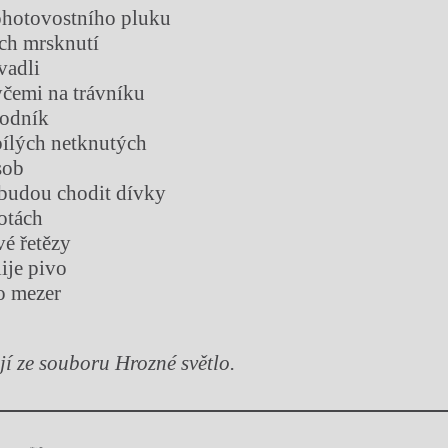
pohotovostního pluku
ich mrsknutí
vadli
yčemi na trávníku
hodník
 bílých netknutých
sob
 budou chodit dívky
otách
vé řetězy
ije pivo
o mezer
í ze souboru Hrozné světlo.
Chviličku.