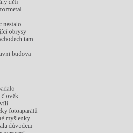
ály děti
rozmetal
c nestalo
jící obrysy
 schodech tam
tavní budova
padalo
n člověk
víli
čky fotoaparátů
né myšlenky
stala důvodem
e zvracení