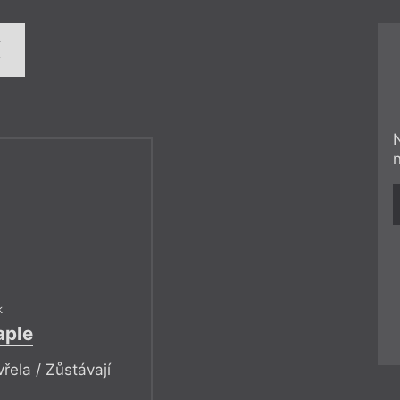
í
k
aple
řela / Zůstávají