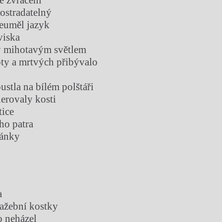
postradatelný
neuměl jazyk
viska
ly mihotavým světlem
oty a mrtvých přibývalo
ustla na bílém polštáři
erovaly kosti
tice
ho patra
cánky
a
ažební kostky
o neházel