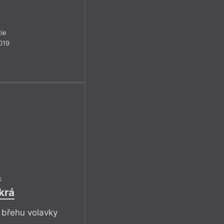
ie
019
k
krá
u břehu volavky