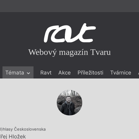
Webový magazín Tvaru
Témata
Ravt
Akce
Příležitosti
Tvárnice
ické literatuře
icistika
zí
eflexe
onialismu
O)hlasy Československa
řej Hložek