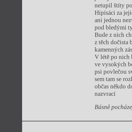
netupil štíty 
Hipísáci za jej
ani jednou nez
pod bledými t
Bude z nich c
z těch dočista
kamenných zá
V létě po nich
ve vysokých b
psi povlečou s
sem tam se rozl
občas někdo d
nazvrací
Básně pocházej