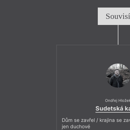
Souvis
Ondřej Hlože
Sudetská k
Dům se zavřel / krajina se zav
jen duchové