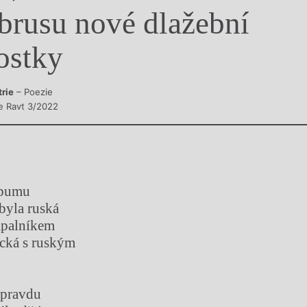
brusu nové dlažební
y
ostky
trie
– Poezie
e Ravt 3/2022
 pumu
 byla ruská
ápalníkem
cká s ruským
 pravdu