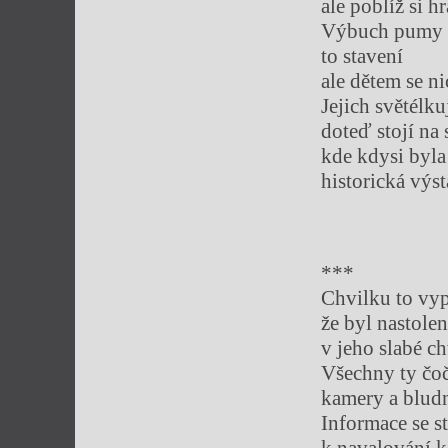
ale poblíž si hr
Výbuch pumy 
to stavení
ale dětem se ni
Jejich světélku
doteď stojí na
kde kdysi byla
historická výs
***
Chvilku to vy
že byl nastole
v jeho slabé ch
Všechny ty čo
kamery a blud
Informace se 
k navalování k