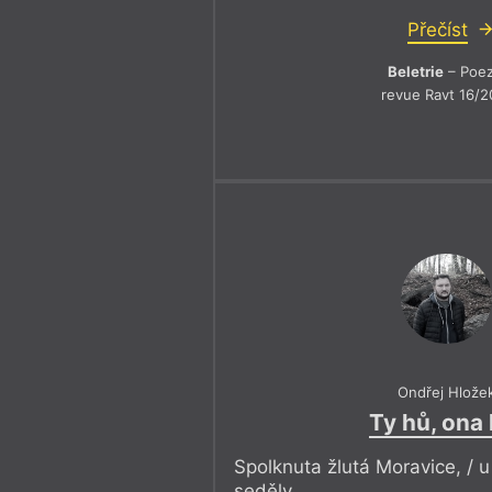
Přečíst
Beletrie
– Poez
revue Ravt 16/2
Ondřej Hlože
Ty hů, ona 
Spolknuta žlutá Moravice, / 
seděly.