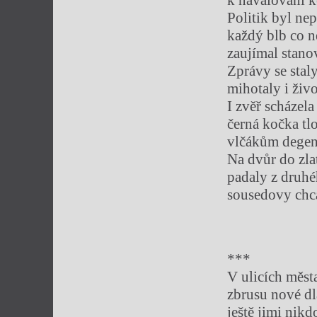
Politik byl ne
každý blb co 
zaujímal stano
Zprávy se sta
mihotaly i živ
I zvěř scházela
černá kočka tlo
vlčákům degen
Na dvůr do zla
padaly z druhé
sousedovy ch
***
V ulicích měst
zbrusu nové dl
ještě jimi nikd