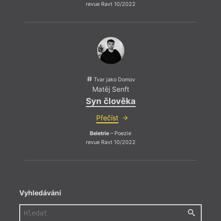
revue Ravt 10/2022
Tvar jako Domov
Matěj Senft
Syn člověka
Přečíst
Beletrie
– Poezie
revue Ravt 10/2022
hann
Vyhledávání
Kramá