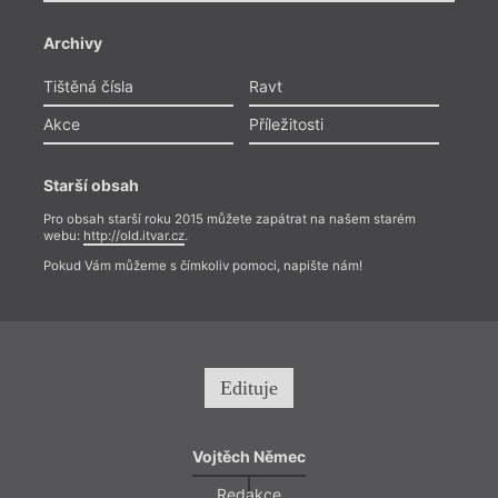
co se
ukázat
na to
Archivy
vníma
jev, 
Tištěná čísla
Ravt
parad
perke
Akce
Příležitosti
a zač
systé
Starší obsah
Pro obsah starší roku 2015 můžete zapátrat na našem starém
webu:
http://old.itvar.cz
.
Pokud Vám můžeme s čímkoliv pomoci, napište nám!
Edituje
Vojtěch Němec
Redakce