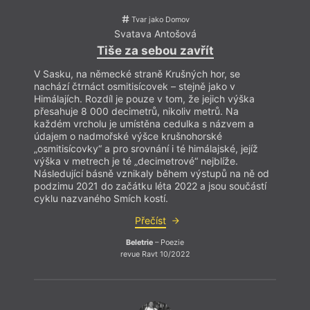
Albert Camus
Knihy čísla
Propaganda a
Anotace
Korektnost
poezie
Tvar jako Domov
Antika
Korespondence
Próza Gibraltaru
Svatava Antošová
Antologie
Kritická pedagogika
Psí víno
Arthur Rimbaud
Kritický ohlas
Psychedelie
Tiše za sebou zavřít
Pro
Audioknihy
Kritika překladu
Psychoanalýza
Aukce
Kulturní politika
Psychologie
V Sasku, na německé straně Krušných hor, se
Bělorusko
Ladislav Klíma
Queer
Bohemistika
Lesk a bída
Rainer Maria Rilke
nachází čtrnáct osmitisícovek – stejně jako v
bookstagram
překladatelství
Rap
Himálajích. Rozdíl je pouze v tom, že jejich výška
Brno literární
LGBTQ
Reflexe
přesahuje 8 000 decimetrů, nikoliv metrů. Na
Bruno Schulz
LGBTQIA* literatura
Reformace
Buddhistické ozvěny
(nejen) na Slovensku
Religionistika
každém vrcholu je umístěna cedulka s názvem a
Carl Gustav Jung
Literárněkritická
Revue Prostor
údajem o nadmořské výšce krušnohorské
Cena Jiřího Ortena
dílna na festivalu
Romaneto
„osmitisícovky“ a pro srovnání i té himálajské, jejíž
Cena literární kritiky
Šrámkova Sobotka
Romantismus
výška v metrech je té „decimetrové“ nejblíže.
Cena Susanny Roth
Literární cena
Rub
Cenzura
Literární rezidence
Rukopis
Následující básně vznikaly během výstupů na ně od
Češi a humor
Literární soutěž
Rup
podzimu 2021 do začátku léta 2022 a jsou součástí
Česká detektivka
Literární život
Satirická literatura
cyklu nazvaného Smích kostí.
Česká fantasy
Literatura a
Skeč
literatura
(ohrožená) příroda
Slam poetry
Česká krajina
Literatura a nemoci
Slovenský Tvar
Přečíst
Česko–Itálie
duše
Slovo
Český hermetismus
Literatura a politika
Slovo pro Ukrajinu
Beletrie
– Poezie
Český komiks
Literatura Karibiku
Slunce
revue Ravt 10/2022
Četba na
Lou Reed
Smrt
Re
pokračování
Louise Glücková
Současná polská
Charles Baudelaire
Lvov
poezie
Čína
Maďarská poezie
Soutěž
Cítící svět
Magnesia Litera
Soutoky
Co je (dnes) poezie?
Mainstream
Španělská literatura