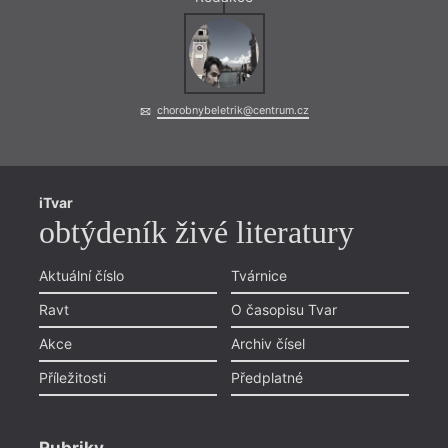
chorobnybeletrik@centrum.cz
iTvar
obtýdeník živé literatury
Aktuální číslo
Tvárnice
Ravt
O časopisu Tvar
Akce
Archiv čísel
Příležitosti
Předplatné
And
N
Rubriky