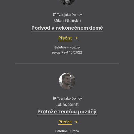
Tvar jako Domov
Milan Ohnisko
Podvod v nekonečném domě
Přečíst
Beletrie
– Poezie
revue Ravt 10/2022
V tom
název
Bush 
už o 
traum
(reži
mnoho
nahlí
jinou 
Tvar jako Domov
tak d
Lukáš Senft
persp
Protože zemřou později
Přečíst
Beletrie
– Próza