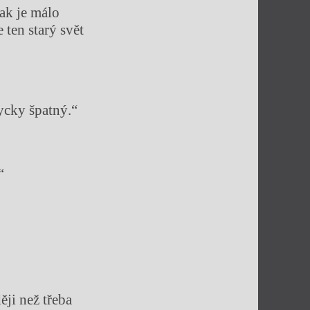
jak je málo
e ten starý svět
dycky špatný.“
“
ěji než třeba