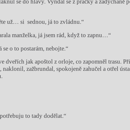
fláknul se do hlavy. Vyndal se z pračky a zadýchaně p
te už… si sednou, já to zvládnu.“
tarala manželka, já jsem rád, když to zapnu…“
á se o to postarám, nebojte.“
e dveřích jak apoštol z orloje, co zapomněl trasu. Př
, naklonil, zažbrundal, spokojeně zahučel a otřel ús
u.
potřebuju to tady dodělat.“
“