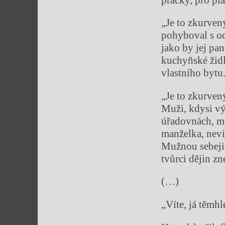
„Je to zkurven
pohyboval s od
jako by jej pa
kuchyňské židl
vlastního bytu
„Je to zkurven
Muži, kdysi v
úřadovnách, mo
manželka, nevi
Mužnou sebejis
tvůrci dějin zn
(…)
„Víte, já těm