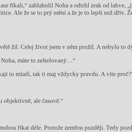
se říkali,“ zahlaholil Noha a odtrhl zrak od lahve, „
tice. Ale že se to prý mění a že je to lepší než dřív. Ž
větě žil. Celej život jsem v něm prožil. A nebylo to 
e Noha, máte to zeštelovaný…“
íkají to mladí, tak ti maj vždycky pravdu. A víte proč?
 objektivně, ale časově.“
, mohou říkat déle. Protože zemřou později. Tedy pozd