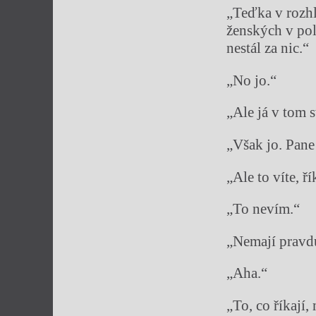
„Teďka v rozhla
ženských v poli
nestál za nic.“
„No jo.“
„Ale já v tom s
„Však jo. Pan
„Ale to víte, ř
„To nevím.“
„Nemají pravdu
„Aha.“
„To, co říkají