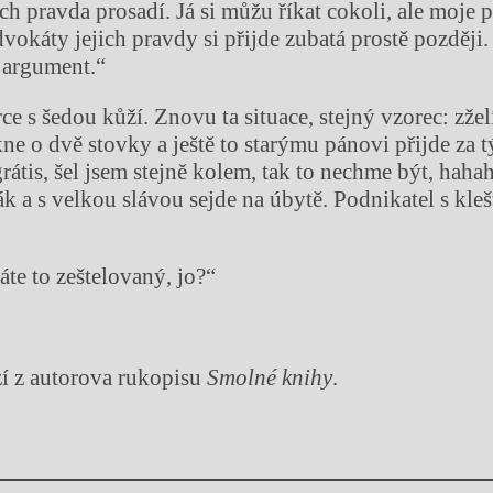
jich pravda prosadí. Já si můžu říkat cokoli, ale moje 
dvokáty jejich pravdy si přijde zubatá prostě později
 argument.“
rce s šedou kůží. Znovu ta situace, stejný vzorec: zže
kne o dvě stovky a ještě to starýmu pánovi přijde za 
rátis, šel jsem stejně kolem, tak to nechme být, haha
ák a s velkou slávou sejde na úbytě. Podnikatel s kle
te to zeštelovaný, jo?“
í z autorova rukopisu
Smolné knihy
.
Chviličku.