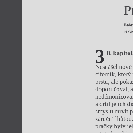
P
Výroční cen
Bele
revu
3
8. kapitol
Nesnášel nové 
ciferník, kter
prstu, ale pok
doporučoval, 
nedémonizoval 
a drtil jejich 
smyslu mrvit p
záruční lhůtou
pračky byly je