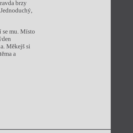
pravda brzy
. Jednoduchý,
lí se mu. Místo
týden
ha. Měkejš si
štěma a