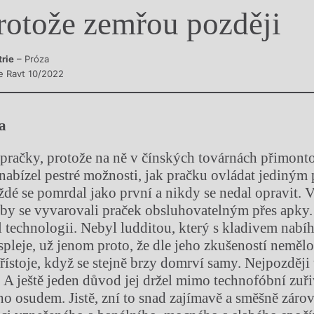
rotože zemřou později
y
trie
– Próza
e Ravt 10/2022
a
pračky, protože na ně v čínských továrnách přimonto
ý nabízel pestré možnosti, jak pračku ovládat jediný
aždé se pomrdal jako první a nikdy se nedal opravit.
aby se vyvarovali praček obsluhovatelným přes apky
technologii. Nebyl ludditou, který s kladivem nabíh
displeje, už jenom proto, že dle jeho zkušeností neměl
řístoje, když se stejně brzy domrví samy. Nejpozději 
. A ještě jeden důvod jej držel mimo technofóbní zuř
ho osudem. Jistě, zní to snad zajímavě a směšně zárov