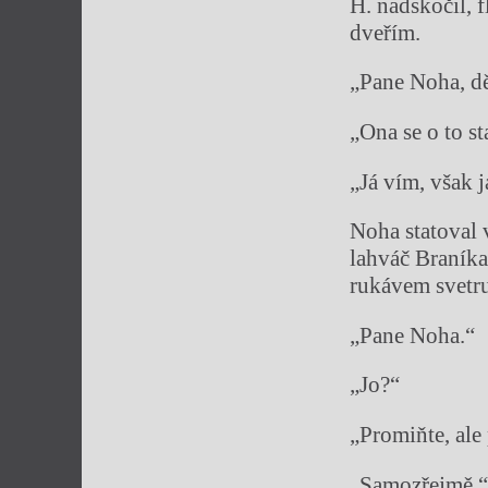
H. nadskočil, 
dveřím.
„Pane Noha, dě
„Ona se o to s
„Já vím, však j
Noha statoval v
lahváč Braníka
rukávem svetr
„Pane Noha.“
„Jo?“
„Promiňte, ale 
„Samozřejmě.