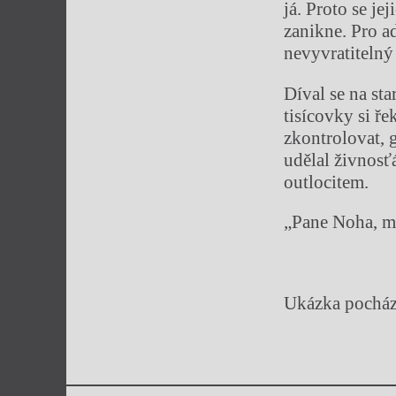
já. Proto se je
zanikne. Pro a
nevyvratitelný
Díval se na sta
tisícovky si ře
zkontrolovat, g
udělal živnosť
outlocitem.
„Pane Noha, má
Ukázka pocház