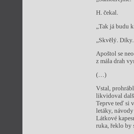
H. čekal.
„Tak já budu k
„Skvělý. Díky.
Apoštol se neo
z mála drah v
(…)
Vstal, prohráb
likvidoval dal
Teprve teď si 
letáky, návody
Látkové kapesn
ruka, řeklo by