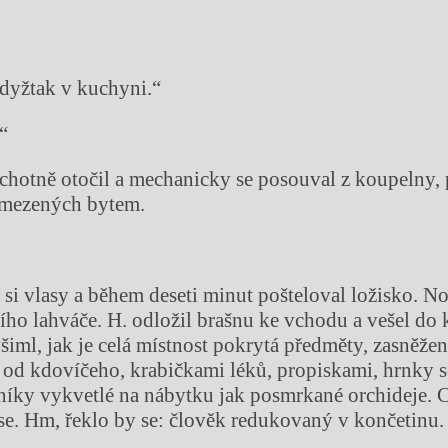
dyžtak v kuchyni.“
“
chotně otočil a mechanicky se posouval z koupelny, 
ymezených bytem.
l si vlasy a během deseti minut pošteloval ložisko. N
šího lahváče. H. odložil brašnu ke vchodu a vešel do
všiml, jak je celá místnost pokrytá předměty, zasněže
 od kdovíčeho, krabičkami léků, propiskami, hrnky s
íky vykvetlé na nábytku jak posmrkané orchideje. 
 se. Hm, řeklo by se: člověk redukovaný v končetinu.