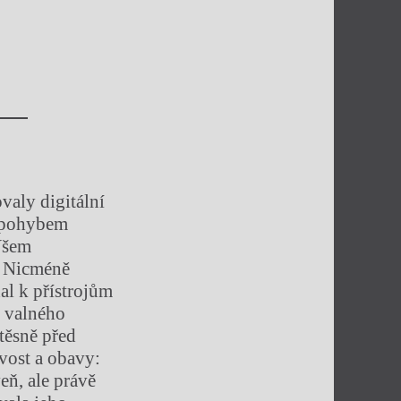
valy digitální
m pohybem
 Všem
. Nicméně
al k přístrojům
o valného
těsně před
ivost a obavy:
eň, ale právě