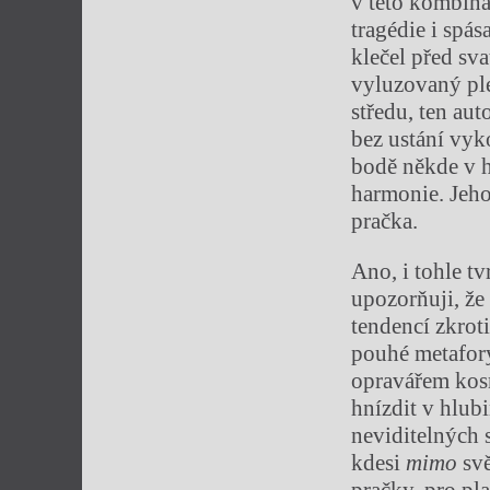
v této kombina
tragédie i spás
klečel před sv
vyluzovaný pl
středu, ten au
bez ustání vyk
bodě někde v h
harmonie. Jeh
pračka.
Ano, i tohle tv
upozorňuji, že 
tendencí zkrot
pouhé metafory
opravářem kos
hnízdit v hlub
neviditelných s
kdesi
mimo
svě
pračky, pro pl