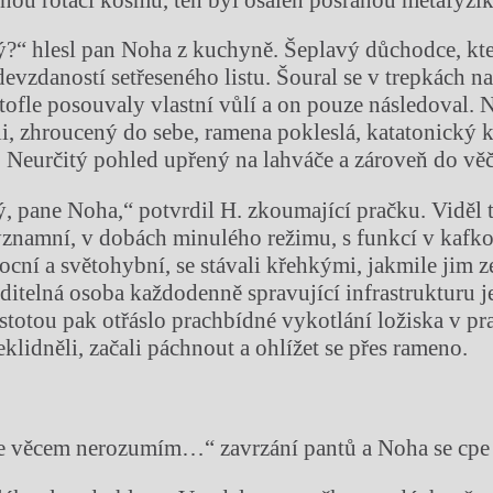
ý?“ hlesl pan Noha z kuchyně. Šeplavý důchodce, kte
evzdaností setřeseného listu. Šoural se v trepkách na
ntofle posouvaly vlastní vůlí a on pouze následoval. 
i, zhroucený do sebe, ramena pokleslá, katatonický k
. Neurčitý pohled upřený na lahváče a zároveň do věč
ý, pane Noha,“ potvrdil H. zkoumající pračku. Viděl t
ýznamní, v dobách minulého režimu, s funkcí v kafk
cní a světohybní, se stávali křehkými, jakmile jim z
ditelná osoba každodenně spravující infrastrukturu je
totou pak otřáslo prachbídné vykotlání ložiska v pra
eklidněli, začali páchnout a ohlížet se přes rameno.
hle věcem nerozumím…“ zavrzání pantů a Noha se cpe