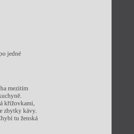
po jedné
oha mezitím
 kuchyně.
ná křížovkami,
e zbytky kávy.
Chybí tu ženská