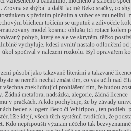
ci vznešeného a banálního, mocného a slabého spočí
a. Zrovna se shýbal u další laciné Beko sračky, co sh
atostánkem s předním plněním a vůbec se mu nelíbil 
echovým břichem točícím se urputně a zdivočele ko
tomatizovaný model kosmu: ohlušující rotace kolem p
onávaný pohyb, který se ale ve skrytém, těžko postř
lubině vychyluje, kdesi uvnitř nastalo odloučení od
o úkol spočíval v nalezení rozkolu. Byl opravářem 
rzení působí jako takzvaně literární a takzvaně licen
byste se neměli nechat zmást tím, co vás učili nad čí
it všechna zneklidňující prohlášení tím, že budou zos
. Žádná metafora, nadsázka, alegorie, žádná licence 
mu v pračkách. A kdo pochybuje, že by závady univ
inách beden s logem Beco či Whirlpool, ten podlehl 
fér, říše idejí, všech těch systémů tvrdících, že podsta
t. Kdo nepřipouští význam něčeho tak bezvýznamnéh
anou rotaci kosmu, ten byl ošálen posranou metafyzi