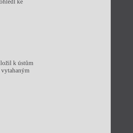
ohlédl ke
iložil k ústům
ta vytahaným