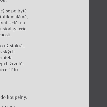
rý se po bytě
tolik malátně,
Nyní seděl na
ustod galerie
nosti.
o už stokrát.
ovských
emřela
jich životů.
čce. Tito
 do koupelny.