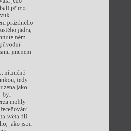
vala jeho
ýbal! přímo
zvuk
lem prázdného
ustého jádra,
ehnutelném
 původní
kosmu jménem
ce, nicméně
tankou, tedy
tuzena jako
– byl
erza mohly
přeceňování
ta světa dlí
o, jako jsou
kou.