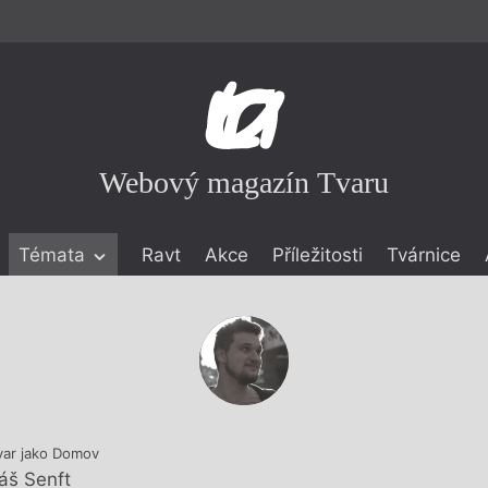
Webový magazín Tvaru
Témata
Ravt
Akce
Příležitosti
Tvárnice
ické literatuře
icistika
zí
eflexe
onialismu
var jako Domov
áš Senft