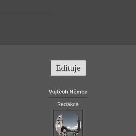
6
 poezie
Queer
Litera
Rainer Maria Rilke
am
Rap
Reflexe
ther
Reformace
um
Religionistika
ext
Revue Prostor
ním a pornem
Romaneto
uellebecq
Romantismus
Rub
Edituje
Vojtěch Němec
Olivia L
Milostný dopis 
Redakce
Stříbrná knih
kr
Reflek