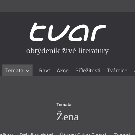
obtýdeník živé literatury
Témata
Témata
Ravt
Akce
Příležitosti
Tvárnice
Žena
ické literatuře
icistika
zí
Témata
eflexe
Žena
onialismu