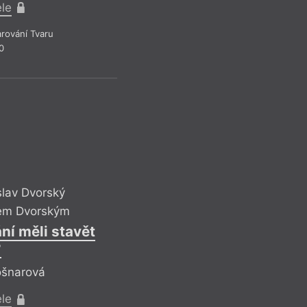
ele
rování Tvaru
0
Pavel 
Bušení d
Reflek
slav Dvorský
V tomto bodě je uži
název knihy Ženská
vem Dvorským
Bush „This Woman’s 
ní měli stavět
už o rok dříve pod
?
traumatického poro
(režie John Hughes
ošnarová
mnoho, mnoho význ
ele
nahlížet uměleckou