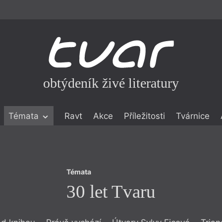
obtýdeník živé literatury
Témata
Témata
Ravt
Akce
Příležitosti
Tvárnice
30 let Tvaru
ické literatuře
icistika
zí
Témata
eflexe
30 let Tvaru
onialismu