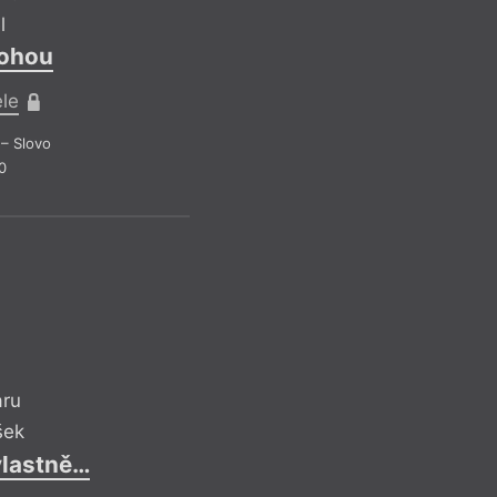
Když Laing píše o to
l
a zároveň ukazuje f
lohou
dokáže pravdu naopa
Ostatně i název vzn
ele
stříbro jako filmové
časem černá a ztrácí
– Slovo
To je velmi dobrý kl
0
ní ale bylo více prá
Recen
aru
šek
vlastně…