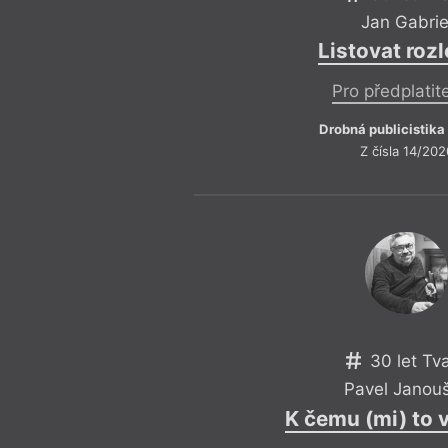
Jan Gabrie
Listovat roz
Pro předplatit
Drobná publicistika
Z čísla 14/202
30 let Tv
Pavel Janou
K čemu (mi) to 