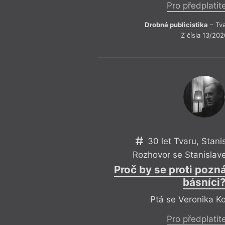
Pro předplatit
Drobná publicistika
– Tva
Z čísla 13/202
30 let Tvaru, Stani
Rozhovor se Stanisla
Proč by se proti pozná
básníci
Ptá se Veronika K
Pro předplatit