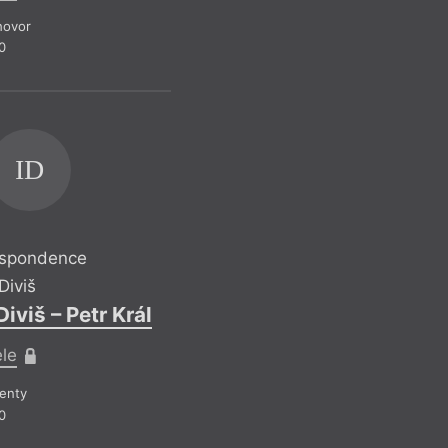
jinou oblast naší so
hovor
tak dějiny, dopos
0
perspektivou.
Recen
ID
respondence
Diviš
viš – Petr Král
ele
enty
0