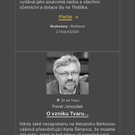
vydával jako soukromá osoba a všechno
účetnictví a dotace šly na Třeštíka.
Přečíst
Rozhovory
– Rozhovor
Z čísla 5/2020
30 let Tvaru
Pavel Janoušek
O vzniku Tvaru…
Nikdy také nezapomenu na Alexandru Berkovou
vášnivě přesvědčující Karla Šiktance, že musíme
dát státu, který je teď přece už konečně také