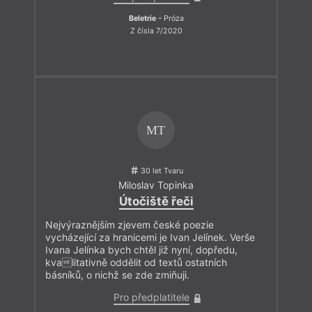
Beletrie
– Próza
Z čísla 7/2020
MT
30 let Tvaru
Miloslav Topinka
Útočiště řeči
Nejvýraznějším zjevem české poezie
vycházející za hranicemi je Ivan Jelínek. Verše
Ivana Jelínka bych chtěl již nyní, dopředu,
kvalitativně oddělit od textů ostatních
básníků, o nichž se zde zmiňuji.
Pro předplatitele