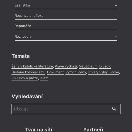
Odlesk
,
Zasláno
,
Nezařazené
,
Novinky v Tvaru
,
Slovo
,
Výročí
,
Esejistika
Nekrolog
,
Glosa
,
Sloupek
,
Pozvánka
,
Literární soutěž
,
Komentář
,
Celá rubrika
Esej
,
Pádlo
,
Úvaha
,
Texty
,
Studie
,
Celá rubrika
Recenze a reflexe
Recenze
,
Dvakrát
,
Horké párky
,
969 slov o próze
,
Reportáže
Méně slov o próze
,
Celá rubrika
Literární zítřky
,
Reportáž
,
Literární život
,
Divadlo
,
Kritický ohlas
,
Rozhovory
Celá rubrika
Rozhovor
,
Anketa
,
Celá rubrika
Témata
Ženy v katolické literatuře
,
Právě vychází
,
Mauzoleum
,
Divadlo
,
Historie kolonialismu
,
Dokument
,
Výroční ceny
,
Útvary Sylvy Ficové
,
969 slov o próze
,
Islám
Vyhledávání
Tvar na síti
Partneři