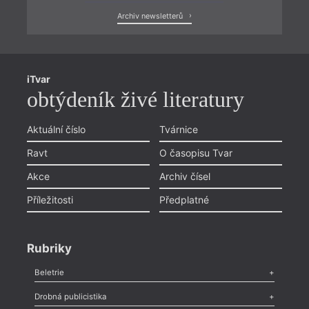
Archiv newsletterů
iTvar
obtýdeník živé literatury
Aktuální číslo
Tvárnice
Ravt
O časopisu Tvar
Akce
Archiv čísel
Příležitosti
Předplatné
Rubriky
Beletrie
Poezie
,
Próza
,
Dokumenty
,
Drama
,
Celá rubrika
Drobná publicistika