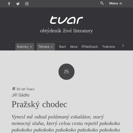
Menu
obtýdeník živé literatury
Rubriky
Témata
Ravt
Akce
Příležitosti
Tvárnice
Archiv
Beletrie
Ženy v katolické literatuře
Drobná publicistika
Právě vychází
Esejistika
Mauzoleum
JS
Recenze a reflexe
Divadlo
Reportáže
Historie kolonialismu
Rozhovory
Dokument
30 let Tvaru
Výroční ceny
Jiří Sádlo
Pražský chodec
Vynesl mě odtud polámaný eskalátor, starý
nemocný sluha, který celou cestu repetil pakokoko
pakokoko pakokoko pakokoko pakokoko pakokoko