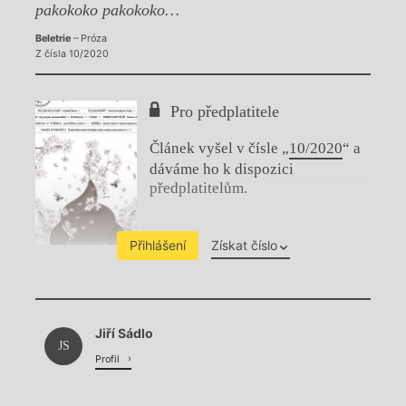
pakokoko pakokoko…
Beletrie
– Próza
Z čísla 10/2020
Pro předplatitele
Článek vyšel v čísle „
10/2020
“ a
dáváme ho k dispozici
předplatitelům.
Přihlášení
Získat číslo
Chviličku.
Jiří Sádlo
Načítá se.
JS
Profil