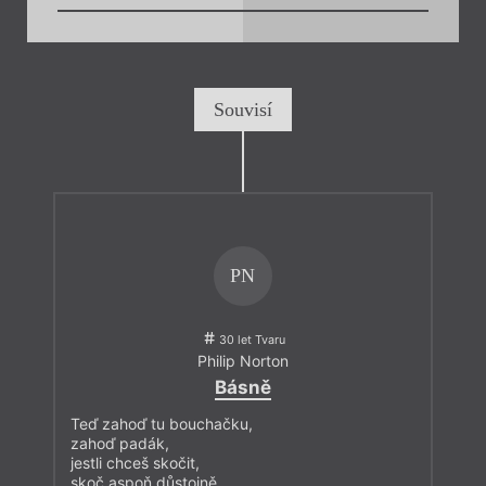
Souvisí
PN
30 let Tvaru
Philip Norton
Básně
Teď zahoď tu bouchačku,
zahoď padák,
jestli chceš skočit,
skoč aspoň důstojně.