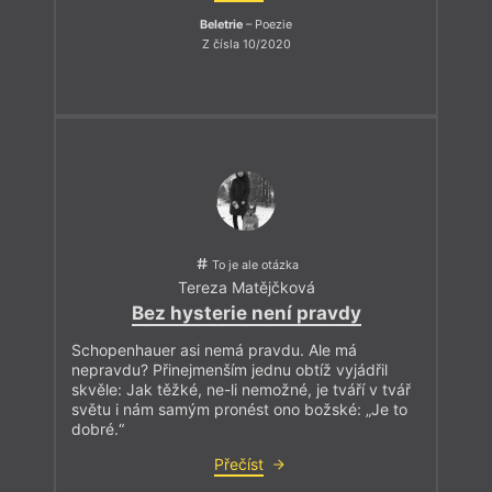
Beletrie
– Poezie
Z čísla 10/2020
To je ale otázka
Tereza Matějčková
Bez hysterie není pravdy
Schopenhauer asi nemá pravdu. Ale má
nepravdu? Přinejmenším jednu obtíž vyjádřil
skvěle: Jak těžké, ne-li nemožné, je tváří v tvář
světu i nám samým pronést ono božské: „Je to
dobré.“
Přečíst