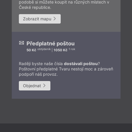
podobě si můžete koupit na různých místech v
České republice.
Zobrazit mapu
Předplatné poštou
obtýdeník
1 rok
50 Kč
|
1050 Kč
Raději byste naše čísla
dostávali poštou
?
Poštovní předplatné Tvaru nestojí moc a zároveň
podpoří náš provoz.
Objednat
Př