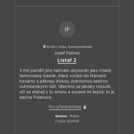
JP
Kniha v tisku, Korespondence
Josef Palivec
Listář 2
V mé paměti jste natrvalo ubytován jako mladý
temnovlasý básník, který vchází do Národní
kavárny s pěknou dívkou, pokrevnou sestrou
rožmberských růží. Všechno se jakoby rozsvítí,
oči se stáčejí v tu stranu a soused mi šeptá: to je
slečna Polanova.
Pro předplatitele
Beletrie
– Próza
Z čísla 10/2020