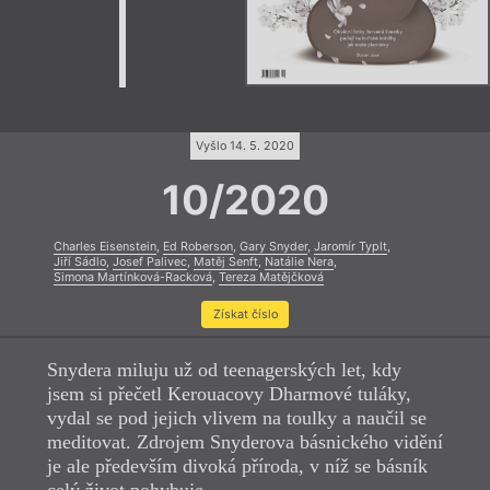
Vyšlo 14. 5. 2020
10/2020
Charles Eisenstein
,
Ed Roberson
,
Gary Snyder
,
Jaromír Typlt
,
Jiří Sádlo
,
Josef Palivec
,
Matěj Senft
,
Natálie Nera
,
Simona Martínková-Racková
,
Tereza Matějčková
Získat číslo
Snydera miluju už od teenagerských let, kdy
jsem si přečetl Kerouacovy Dharmové tuláky,
vydal se pod jejich vlivem na toulky a naučil se
meditovat. Zdrojem Snyderova básnického vidění
je ale především divoká příroda, v níž se básník