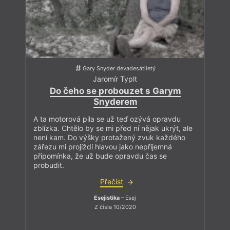
Gary Snyder devadesátiletý
Jaromír Typlt
Do čeho se probouzet s Garym
Snyderem
A ta motorová pila se už teď ozývá opravdu
zblízka. Chtělo by se mi před ní nějak ukrýt, ale
není kam. Do výšky protažený zvuk každého
zářezu mi projíždí hlavou jako nepříjemná
připomínka, že už bude opravdu čas se
probudit.
Přečíst
Esejistika
– Esej
Z čísla 10/2020