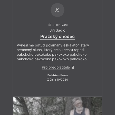
extatickými ptáky a explodujícími květy. A skoro
stejně tak dlouho byla příroda jednoduše
JS
vnímána jako to, co není lidské, jako to, co není
intelekt nebo jazyk či kultura. Příroda se stala
30 let Tvaru
oním jiným, které pokládáme buďto za lepší
Jiří Sádlo
a harmoničtější, nebo naopak za nebezpečného
Pražský chodec
Leviathana, připraveného šířit kolem sebe
divokou zkázu. Podle mé zkušenosti však
Vynesl mě odtud polámaný eskalátor, starý
přírodu nelze takto jednoduše definovat.
nemocný sluha, který celou cestu repetil
pakokoko pakokoko pakokoko pakokoko
Příroda od nás není vzdálená, není čímsi jiným,
pakokoko pakokoko pakokoko pakokoko…
od nás odlišným.
Pro předplatitele
Přeji vám jaro v srdci!
Beletrie
– Próza
Z čísla 10/2020