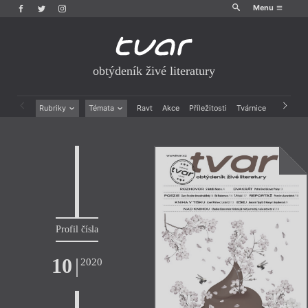
Menu
obtýdeník živé literatury
Rubriky
Témata
Ravt
Akce
Příležitosti
Tvárnice
Archiv
Beletrie
Ženy v katolické literatuře
Drobná publicistika
Právě vychází
Esejistika
Mauzoleum
Recenze a reflexe
Divadlo
Reportáže
Historie kolonialismu
Rozhovory
Dokument
Výroční ceny
Profil čísla
10
|
2020