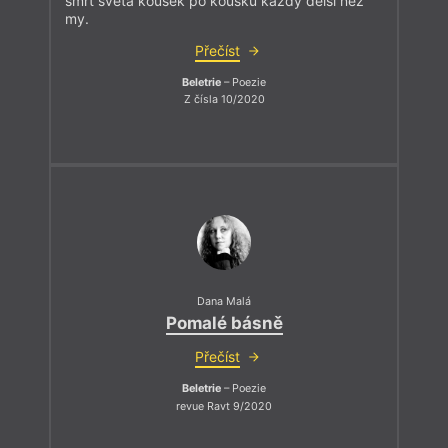
smrt světa kousek po kousku každý delší než
my.
Přečíst
Beletrie
– Poezie
Z čísla 10/2020
Dana Malá
Pomalé básně
Přečíst
Beletrie
– Poezie
revue Ravt 9/2020