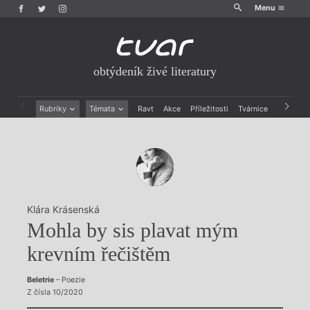
Menu
obtýdeník živé literatury
Rubriky
Témata
Ravt
Akce
Příležitosti
Tvárnice
Archiv
Beletrie
Ženy v katolické literatuře
Drobná publicistika
Právě vychází
Esejistika
Mauzoleum
Recenze a reflexe
Divadlo
Reportáže
Historie kolonialismu
Rozhovory
Dokument
Klára Krásenská
Výroční ceny
Mohla by sis plavat mým
krevním řečištěm
Beletrie
– Poezie
Z čísla 10/2020