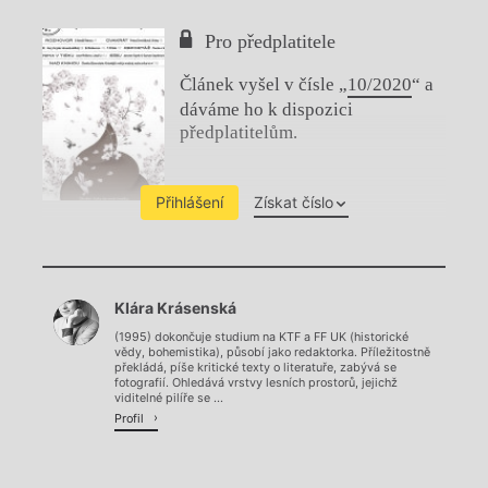
Pro předplatitele
Článek vyšel v čísle „
10/2020
“ a
dáváme ho k dispozici
předplatitelům.
Přihlášení
Získat číslo
Chviličku.
Klára Krásenská
Načítá se.
(1995) dokončuje studium na KTF a FF UK (historické
vědy, bohemistika), působí jako redaktorka. Příležitostně
překládá, píše kritické texty o literatuře, zabývá se
fotografií. Ohledává vrstvy lesních prostorů, jejichž
viditelné pilíře se ...
Profil