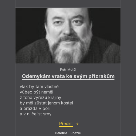
Petr Motýl
Odemykám vrata ke svým přízrakům
vlak by tam vlastně
vůbec být neměl
z toho výřezu krajiny
by měl zůstat jenom kostel
a brázda v poli
a v ní čelist srny
Přečíst
Beletrie
– Poezie