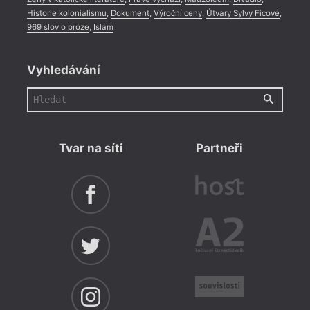
Historie kolonialismu
,
Dokument
,
Výroční ceny
,
Útvary Sylvy Ficové
,
969 slov o próze
,
Islám
Vyhledávání
Tvar na síti
Partneři