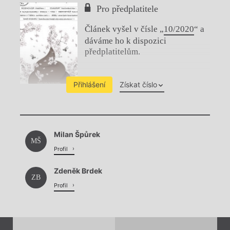
Pro předplatitele
Článek vyšel v čísle „
10/2020
“ a
dáváme ho k dispozici
předplatitelům.
Přihlášení
Získat číslo
Chviličku.
Milan Špůrek
Načítá se.
MŠ
Profil
Zdeněk Brdek
ZB
Profil