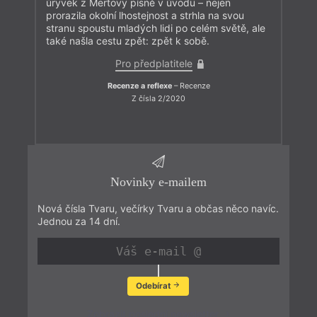
úryvek z Mertovy písně v úvodu – nejen
prorazila okolní lhostejnost a strhla na svou
stranu spoustu mladých lidi po celém světě, ale
také našla cestu zpět: zpět k sobě.
Pro předplatitele
Recenze a reflexe
– Recenze
Z čísla 2/2020
Novinky e-mailem
Nová čísla Tvaru, večírky Tvaru a občas něco navíc.
Jednou za 14 dní.
Odebírat
Zobrazit poslední newsletter