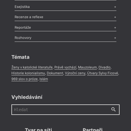
Odlesk
,
Zasláno
,
Nezařazené
,
Novinky v Tvaru
,
Slovo
,
Výročí
,
Esejistika
Nekrolog
,
Glosa
,
Sloupek
,
Pozvánka
,
Literární soutěž
,
Komentář
,
Celá rubrika
Esej
,
Pádlo
,
Úvaha
,
Texty
,
Studie
,
Celá rubrika
Recenze a reflexe
Recenze
,
Dvakrát
,
Horké párky
,
969 slov o próze
,
Reportáže
Méně slov o próze
,
Celá rubrika
Literární zítřky
,
Reportáž
,
Literární život
,
Divadlo
,
Kritický ohlas
,
Rozhovory
Celá rubrika
Rozhovor
,
Anketa
,
Celá rubrika
Témata
Ženy v katolické literatuře
,
Právě vychází
,
Mauzoleum
,
Divadlo
,
Historie kolonialismu
,
Dokument
,
Výroční ceny
,
Útvary Sylvy Ficové
,
969 slov o próze
,
Islám
Vyhledávání
Tvar na síti
Partneři