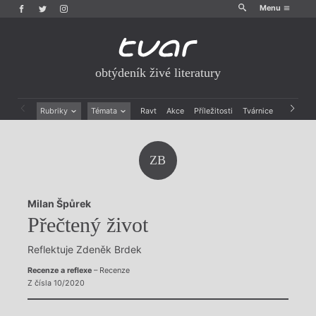
Menu
obtýdeník živé literatury
Rubriky
Témata
Ravt
Akce
Příležitosti
Tvárnice
Archiv
Beletrie
Ženy v katolické literatuře
Drobná publicistika
Právě vychází
ZB
Esejistika
Mauzoleum
Recenze a reflexe
Divadlo
Reportáže
Historie kolonialismu
Milan Špůrek
Rozhovory
Dokument
Přečtený život
Výroční ceny
Reflektuje Zdeněk Brdek
Recenze a reflexe
– Recenze
Z čísla 10/2020