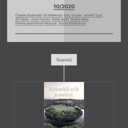
10/2020
Charles Eisenstein
,
Ed Roberson
,
Gary Snyder
,
Jaromír Typlt
,
Jiří Sádlo
,
Josef Palivec
,
Matěj Senft
,
Natálie Nera
,
Simona Martínková-Racková
,
Tereza Matějčková
Souvisí