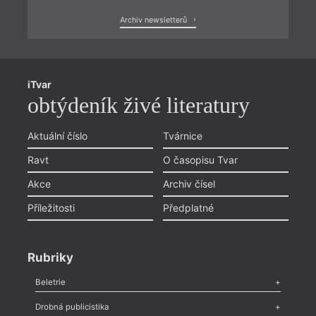
Archiv newsletterů
iTvar
obtýdeník živé literatury
Aktuální číslo
Tvárnice
Ravt
O časopisu Tvar
Akce
Archiv čísel
Příležitosti
Předplatné
Rubriky
Beletrie
Poezie
,
Próza
,
Dokumenty
,
Drama
,
Celá rubrika
Drobná publicistika