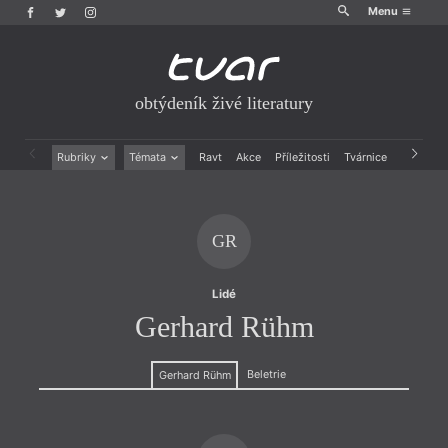
Menu
obtýdeník živé literatury
Rubriky
Témata
Ravt
Akce
Příležitosti
Tvárnice
Archiv
Beletrie
Ženy v katolické literatuře
Drobná publicistika
Právě vychází
Esejistika
Mauzoleum
GR
Recenze a reflexe
Divadlo
Reportáže
Historie kolonialismu
Rozhovory
Dokument
Lidé
Výroční ceny
Gerhard Rühm
Beletrie
Gerhard Rühm