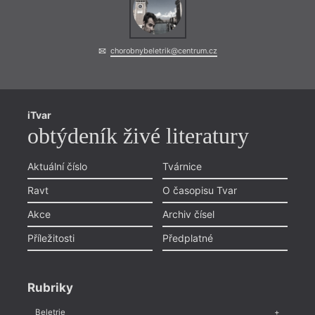
chorobnybeletrik@centrum.cz
iTvar
obtýdeník živé literatury
Aktuální číslo
Tvárnice
Ravt
O časopisu Tvar
Akce
Archiv čísel
Příležitosti
Předplatné
Rubriky
Beletrie