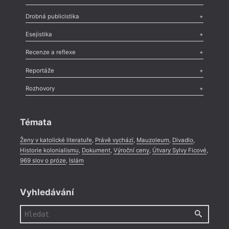
Poezie
,
Próza
,
Dokumenty
,
Drama
,
Celá rubrika
Drobná publicistika
Odlesk
,
Zasláno
,
Nezařazené
,
Novinky v Tvaru
,
Slovo
,
Výročí
,
Esejistika
Nekrolog
,
Glosa
,
Sloupek
,
Pozvánka
,
Literární soutěž
,
Komentář
,
Celá rubrika
Esej
,
Pádlo
,
Úvaha
,
Texty
,
Studie
,
Celá rubrika
Recenze a reflexe
Recenze
,
Dvakrát
,
Horké párky
,
969 slov o próze
,
Reportáže
Méně slov o próze
,
Celá rubrika
Literární zítřky
,
Reportáž
,
Literární život
,
Divadlo
,
Kritický ohlas
,
Rozhovory
Celá rubrika
Rozhovor
,
Anketa
,
Celá rubrika
Témata
Ženy v katolické literatuře
,
Právě vychází
,
Mauzoleum
,
Divadlo
,
Historie kolonialismu
,
Dokument
,
Výroční ceny
,
Útvary Sylvy Ficové
,
969 slov o próze
,
Islám
Vyhledávání