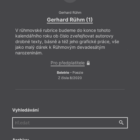
Gerhard Rühm
Gerhard Rühm (1)
V rühmovské rubrice budeme do konce tohoto
V rüh
kalendářního roku ob číslo zveřejňovat autorovy
kalen
drobné texty, básně a též jeho grafické práce, vše
drobn
jako malý dárek k Rühmovým devadesátým
jako 
narozeninám.
naroz
Pro předplatitele
Beletrie
– Poezie
Z čísla 8/2020
Vyhledávání
Archivy