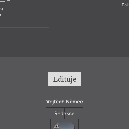
Pok
ie
Beletrie
– Poezi
0
Z čísla 8/2020
Edituje
Vojtěch Němec
Redakce