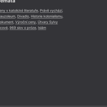
Témata
eny v katolické literatuře
,
Právě vychází
,
auzoleum
,
Divadlo
,
Historie kolonialismu
,
okument
,
Výroční ceny
,
Útvary Sylvy
icové
,
969 slov o próze
,
Islám