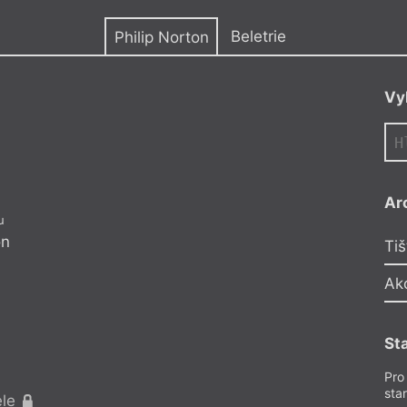
y
Beletrie
Philip Norton
Vy
PN
Ar
u
30 let Tvaru
on
Philip Norton
Tiš
Básně
Ak
Teď zahoď tu bouc
zahoď padák,
St
jestli chceš skočit,
skoč aspoň důstojn
Pro
sta
ele
Pro předplatitel