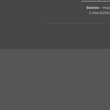
Beletrie
– Poez
Z čísla 8/202