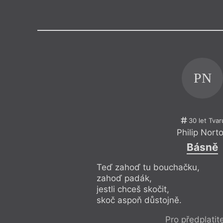
Výroční cen
PN
30 let Tvar
Philip Nort
Básně
Teď zahoď tu bouchačku,
zahoď padák,
jestli chceš skočit,
skoč aspoň důstojně.
Pro předplatit