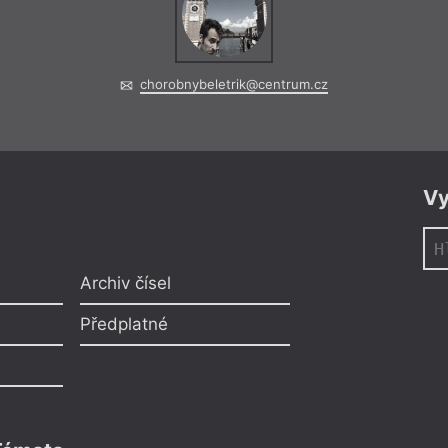
chorobnybeletrik@centrum.cz
Vy
Archiv čísel
Předplatné