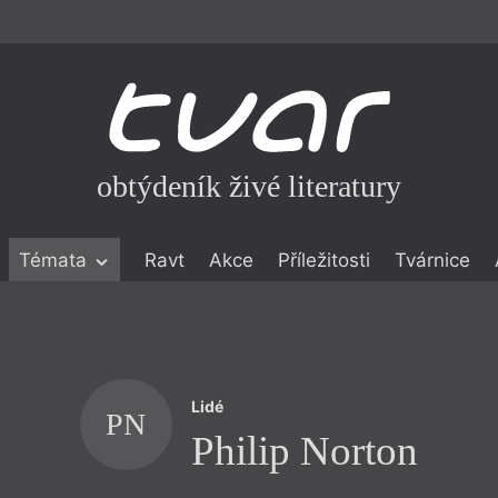
obtýdeník živé literatury
Témata
Ravt
Akce
Příležitosti
Tvárnice
ické literatuře
icistika
zí
Lidé
eflexe
PN
Philip Norton
onialismu