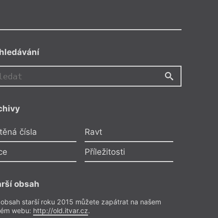
hledávání
chivy
těná čísla
Ravt
ce
Příležitosti
hačku,
arší obsah
ě.
 obsah starší roku 2015 můžete zapátrat na našem
rém webu:
http://old.itvar.cz
.
e