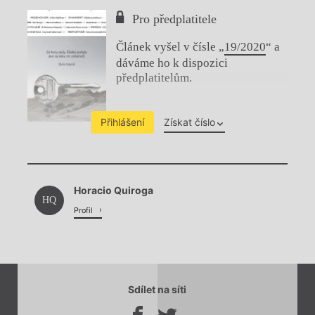
Pro předplatitele
Článek vyšel v čísle „
19/2020
“ a
dáváme ho k dispozici
předplatitelům.
Přihlášení
Získat číslo
Chviličku.
Horacio Quiroga
Načítá se.
HQ
Profil
Sdílet na síti