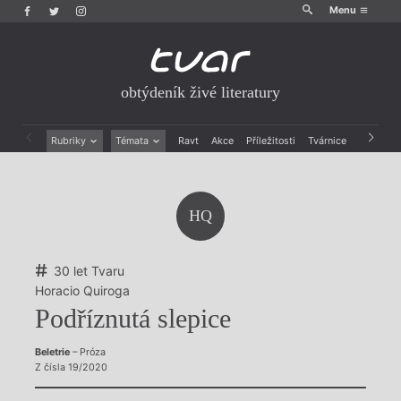
Menu
obtýdeník živé literatury
Rubriky
Témata
Ravt
Akce
Příležitosti
Tvárnice
Archiv
Beletrie
Ženy v katolické literatuře
Drobná publicistika
Právě vychází
Esejistika
Mauzoleum
HQ
Recenze a reflexe
Divadlo
Reportáže
Historie kolonialismu
Rozhovory
Dokument
30 let Tvaru
Výroční ceny
Horacio Quiroga
Podříznutá slepice
Beletrie
– Próza
Z čísla 19/2020