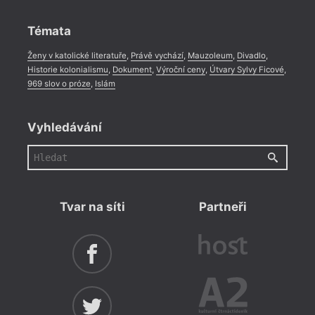
Rozhovor
,
Anketa
,
Celá rubrika
Témata
Ženy v katolické literatuře
,
Právě vychází
,
Mauzoleum
,
Divadlo
,
Historie kolonialismu
,
Dokument
,
Výroční ceny
,
Útvary Sylvy Ficové
,
969 slov o próze
,
Islám
Vyhledávání
Tvar na síti
Partneři