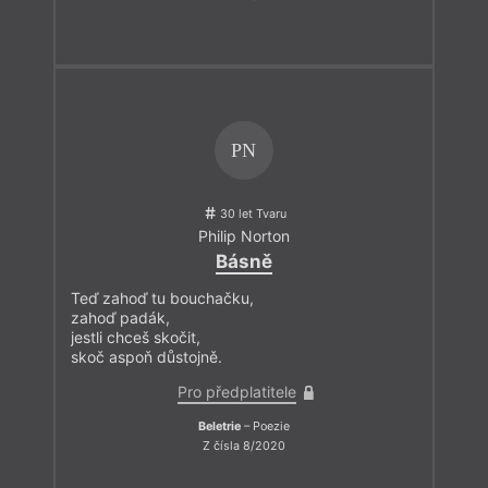
PN
30 let Tvaru
Philip Norton
Básně
Teď zahoď tu bouchačku,
zahoď padák,
jestli chceš skočit,
skoč aspoň důstojně.
Pro předplatitele
Beletrie
– Poezie
Z čísla 8/2020