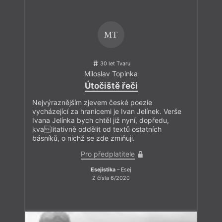
MT
30 let Tvaru
Miloslav Topinka
Útočiště řeči
Nejvýraznějším zjevem české poezie
vycházející za hranicemi je Ivan Jelínek. Verše
Ivana Jelínka bych chtěl již nyní, dopředu,
kvalitativně oddělit od textů ostatních
básníků, o nichž se zde zmiňuji.
Pro předplatitele
Esejistika
– Esej
Z čísla 6/2020