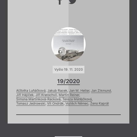
Vyšlo 19. 11. 2020
19/2020
Alžběta Luňáčková
,
Jakub Racek
,
Jan M. Heller
,
Jan Zikmund
,
Jiří Hájíček
,
Jiří Kratochvil
,
Martin Reiner
,
Simona Martínková-Racková
,
Tereza Matějčková
,
Tomasz Jedrowski
,
Vít Ondrák
,
Vojtěch Němec
,
Zeno Kaprál