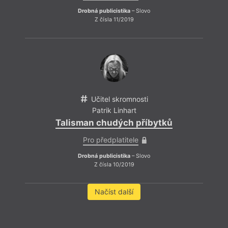
Drobná publicistika
– Slovo
Z čísla 11/2019
Učitel skromnosti
Patrik Linhart
Talisman chudých příbytků
Pro předplatitele
Drobná publicistika
– Slovo
Z čísla 10/2019
Načíst další
And
N