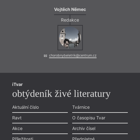
Vojtěch Němec
Redakce
chorobnybeletrik@centrum.cz
iTvar
obtýdeník živé literatury
Aktuální číslo
Tvárnice
Ravt
O časopisu Tvar
Akce
Archiv čísel
Příležitosti
Předplatné