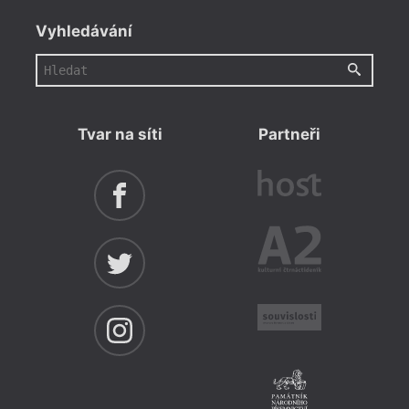
Vyhledávání
Až
Tvar na síti
Partneři