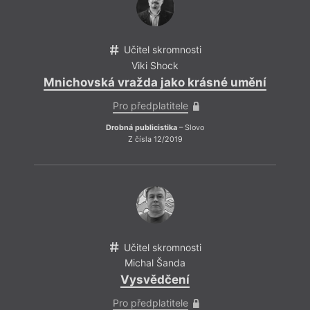
co se
ukázat
na to
vníma
Učitel skromnosti
jev, 
parad
Viki Shock
perke
Mnichovská vražda jako krásné umění
a zač
systé
Pro předplatitele
Drobná publicistika
– Slovo
Z čísla 12/2019
Učitel skromnosti
Michal Šanda
Vysvědčení
Pro předplatitele