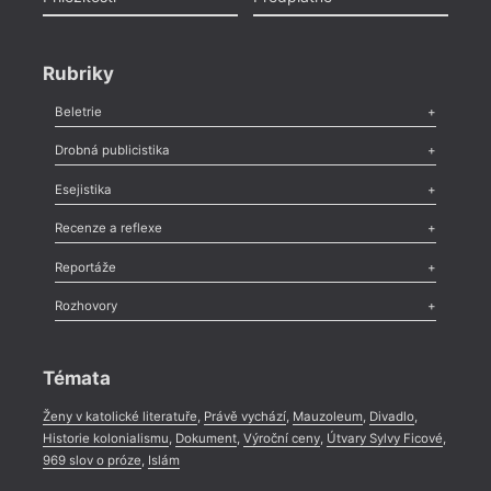
Rubriky
Beletrie
Poezie
,
Próza
,
Dokumenty
,
Drama
,
Celá rubrika
Drobná publicistika
Odlesk
,
Zasláno
,
Nezařazené
,
Novinky v Tvaru
,
Slovo
,
Výročí
,
Esejistika
Nekrolog
,
Glosa
,
Sloupek
,
Pozvánka
,
Literární soutěž
,
Komentář
,
Celá rubrika
Esej
,
Pádlo
,
Úvaha
,
Texty
,
Studie
,
Celá rubrika
Recenze a reflexe
Recenze
,
Dvakrát
,
Horké párky
,
969 slov o próze
,
Reportáže
Méně slov o próze
,
Celá rubrika
Literární zítřky
,
Reportáž
,
Literární život
,
Divadlo
,
Kritický ohlas
,
Rozhovory
Celá rubrika
Rozhovor
,
Anketa
,
Celá rubrika
Témata
Ženy v katolické literatuře
,
Právě vychází
,
Mauzoleum
,
Divadlo
,
Historie kolonialismu
,
Dokument
,
Výroční ceny
,
Útvary Sylvy Ficové
,
969 slov o próze
,
Islám