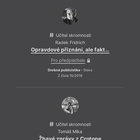
Učitel skromnosti
Radek Fridrich
Opravdové přiznání, ale fakt…
V tom
Pro předplatitele
název
Bush 
Drobná publicistika
– Slovo
už o 
Z čísla 15/2019
traum
(reži
mnoho
nahlí
jinou 
tak d
persp
Učitel skromnosti
Tomáš Míka
Žhavé zprávy z Crotone