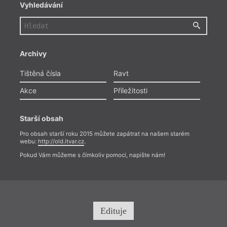
Vyhledávání
o cov
zajetý
Archivy
nespo
nejno
využí
Tištěná čísla
Ravt
obyva
Akce
Příležitosti
světě
Atlan
Opak 
pravi
Starší obsah
měli 
Pro obsah starší roku 2015 můžete zapátrat na našem starém
konfe
webu:
http://old.itvar.cz
.
Pokud Vám můžeme s čímkoliv pomoci, napište nám!
Edituje