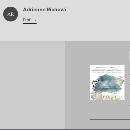
Adrienne Richová
Načítá se.
AR
Profil