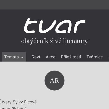
obtýdeník živé literatury
Témata
Ravt
Akce
Příležitosti
Tvárnice
ické literatuře
icistika
zí
AR
eflexe
onialismu
Útvary Sylvy Ficové
ienne Richová