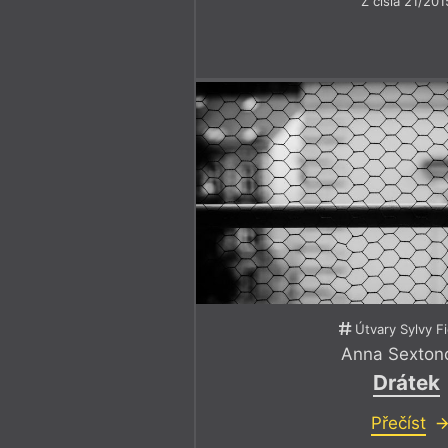
Z čísla 21/201
Útvary Sylvy F
Anna Sexton
Drátek
Přečíst