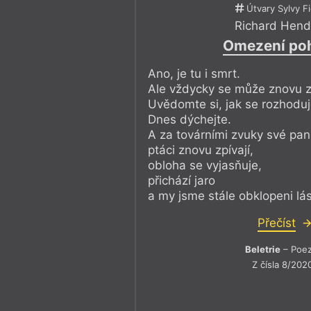
Útvary Sylvy F
Richard Hend
Omezení po
Ano, je tu i smrt.
Ale vždycky se může znovu zr
Uvědomte si, jak se rozhoduje
Dnes dýchejte.
A za továrními zvuky své pani
ptáci znovu zpívají,
obloha se vyjasňuje,
přichází jaro
a my jsme stále obklopeni lá
Přečíst
Beletrie
– Poez
Z čísla 8/202