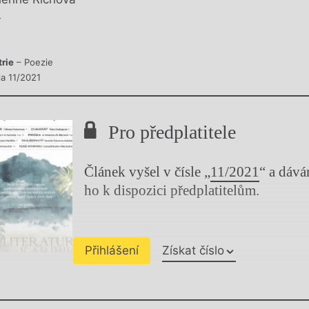
y
V
trie
– Poezie
la 11/2021
Pro předplatitele
Článek vyšel v čísle „
11/2021
“ a dáv
ho k dispozici předplatitelům.
Přihlášení
Získat číslo
Chviličku.