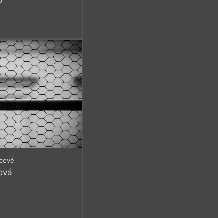
5
icové
ová