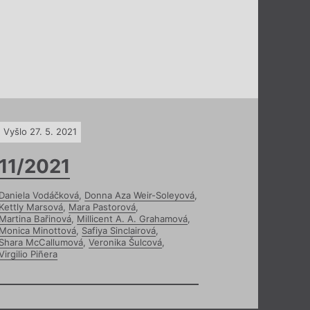
Vyšlo 27. 5. 2021
11/2021
Daniela Vodáčková
,
Donna Aza Weir-Soleyová
,
Kettly Marsová
,
Mara Pastorová
,
Martina Bařinová
,
Millicent A. A. Grahamová
,
Monica Minottová
,
Safiya Sinclairová
,
Shara McCallumová
,
Veronika Šulcová
,
Virgilio Piñera