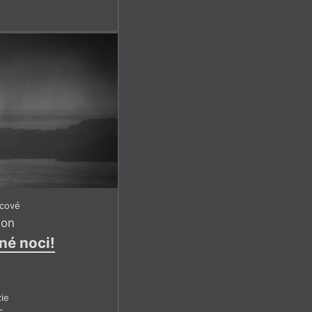
icové
son
né noci!
ie