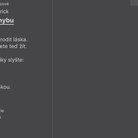
icové
rick
hybu
odit láska.
te teď žít.
ky slyšte:
skou.
ie
0