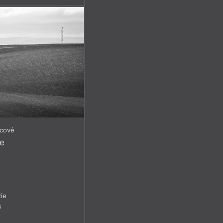
icové
ne
ie
6