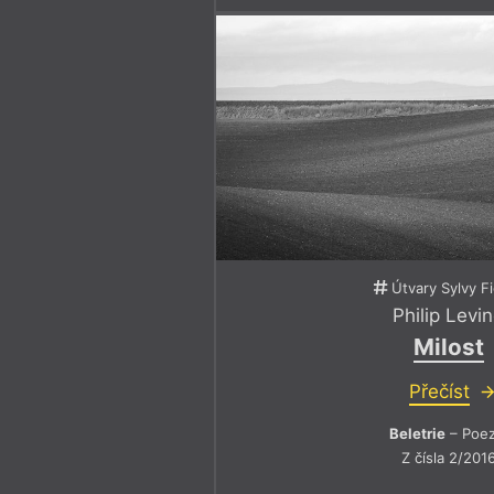
Útvary Sylvy F
Philip Levi
Milost
Přečíst
Beletrie
– Poez
Z čísla 2/201