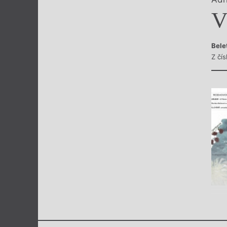
Výroční cen
Bele
Z čís