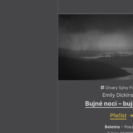
Útvary Sylvy F
Emily Dickin
Bujné noci – buj
Přečíst
Beletrie
– Poez