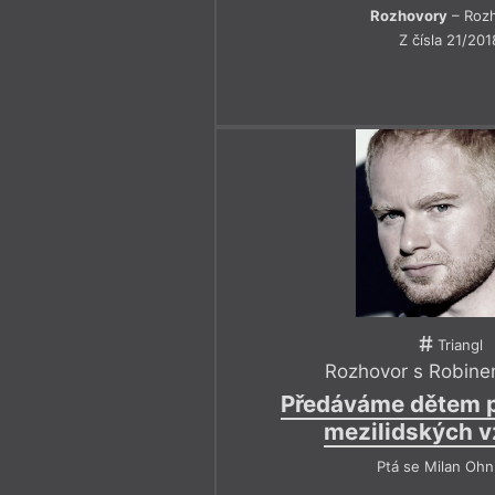
Rozhovory
– Roz
Z čísla 21/201
Triangl
Rozhovor s Robine
Předáváme dětem p
mezilidských v
Ptá se Milan Ohn