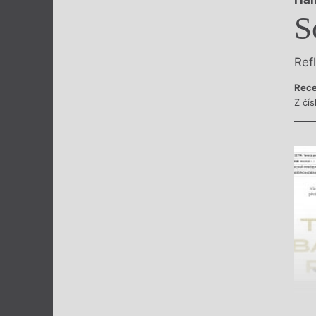
Výroční cen
S
Ref
Rece
Z čí