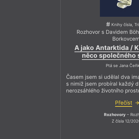
Knihy čísla, Tr
Rozhovor s Davidem Bö
Borkovce
A jako Antarktida /
něco společného 
Ptá se Jana Čeň
Časem jsem si udělal dva im
s nimiž jsem probíral každý d
nerozsáhlého životního prost
Přečíst
Rozhovory
– Roz
Z čísla 12/202