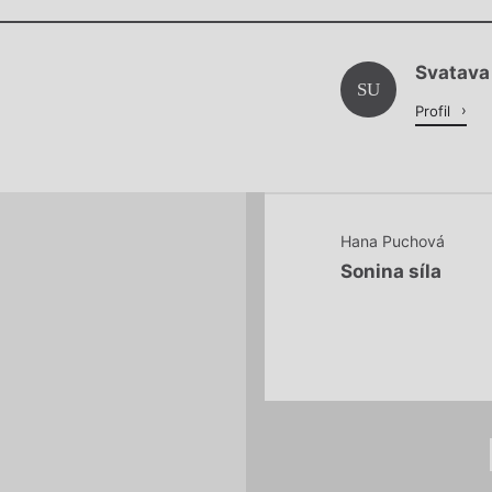
Chviličku.
Svatava
Načítá se.
SU
Profil
Hana Puchová
Sonina síla