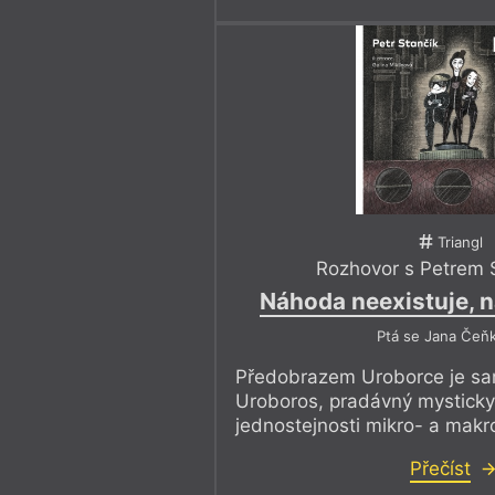
Triangl
Rozhovor s Petrem 
Náhoda neexistuje, 
Ptá se Jana Čeň
Předobrazem Uroborce je s
Uroboros, pradávný mystick
jednostejnosti mikro- a mak
Přečíst