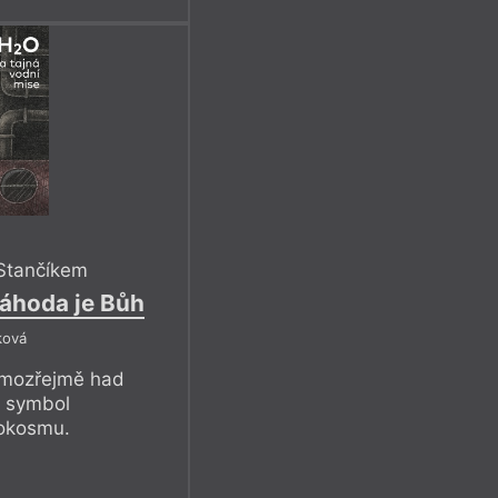
Stančíkem
náhoda je Bůh
ková
amozřejmě had
y symbol
rokosmu.