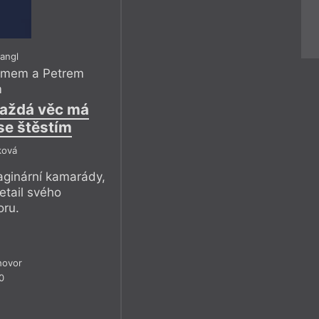
iangl
hmem a Petrem
m
 Každá věc má
se štěstím
ková
aginární kamarády,
etail svého
oru.
hovor
0