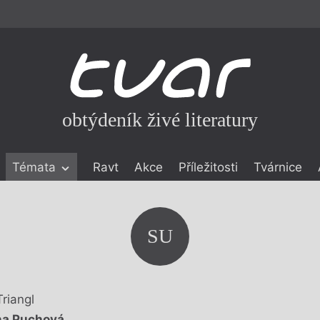
obtýdeník živé literatury
Témata
Ravt
Akce
Příležitosti
Tvárnice
ické literatuře
icistika
zí
SU
eflexe
onialismu
Triangl
a Puchová