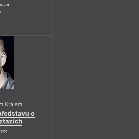
hovor
8
m Králem
ředstavu o
ztazích
isko