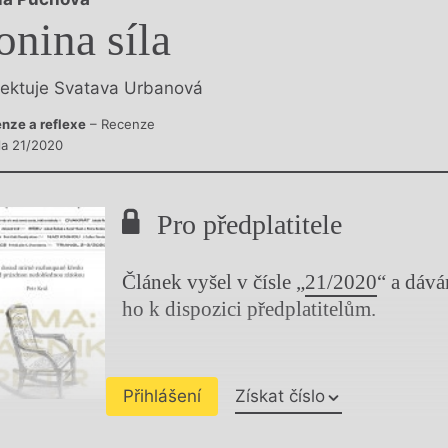
y
onina síla
lektuje Svatava Urbanová
nze a reflexe
– Recenze
sla 21/2020
Pro předplatitele
Článek vyšel v čísle „
21/2020
“ a dáv
ho k dispozici předplatitelům.
Přihlášení
Získat číslo