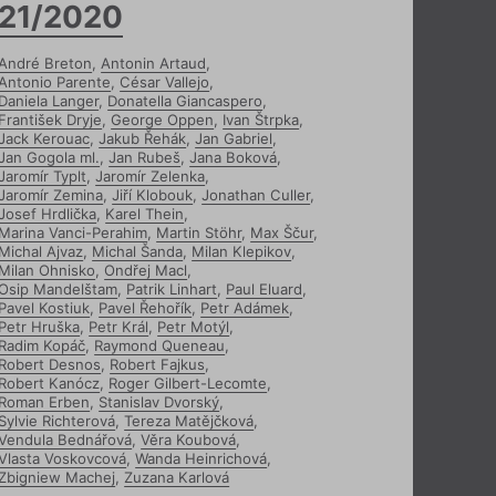
21/2020
André Breton
,
Antonin Artaud
,
Antonio Parente
,
César Vallejo
,
Daniela Langer
,
Donatella Giancaspero
,
František Dryje
,
George Oppen
,
Ivan Štrpka
,
Jack Kerouac
,
Jakub Řehák
,
Jan Gabriel
,
Jan Gogola ml.
,
Jan Rubeš
,
Jana Boková
,
Jaromír Typlt
,
Jaromír Zelenka
,
Jaromír Zemina
,
Jiří Klobouk
,
Jonathan Culler
,
Josef Hrdlička
,
Karel Thein
,
Marina Vanci-Perahim
,
Martin Stöhr
,
Max Ščur
,
Michal Ajvaz
,
Michal Šanda
,
Milan Klepikov
,
Milan Ohnisko
,
Ondřej Macl
,
Osip Mandelštam
,
Patrik Linhart
,
Paul Eluard
,
Pavel Kostiuk
,
Pavel Řehořík
,
Petr Adámek
,
Petr Hruška
,
Petr Král
,
Petr Motýl
,
Radim Kopáč
,
Raymond Queneau
,
Robert Desnos
,
Robert Fajkus
,
Robert Kanócz
,
Roger Gilbert-Lecomte
,
Roman Erben
,
Stanislav Dvorský
,
Sylvie Richterová
,
Tereza Matějčková
,
Vendula Bednářová
,
Věra Koubová
,
Vlasta Voskovcová
,
Wanda Heinrichová
,
Zbigniew Machej
,
Zuzana Karlová