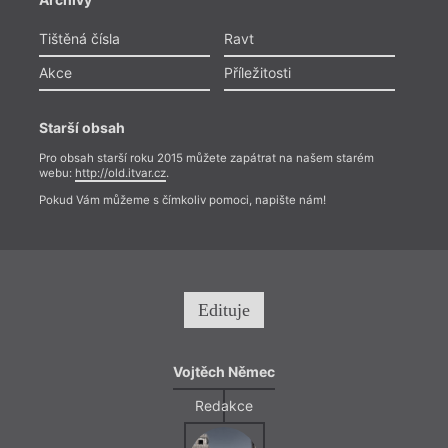
co se
ukázat
na to
Tištěná čísla
Ravt
vníma
jev, 
Akce
Příležitosti
parad
perke
a zač
Starší obsah
systé
Pro obsah starší roku 2015 můžete zapátrat na našem starém
webu:
http://old.itvar.cz
.
Pokud Vám můžeme s čímkoliv pomoci, napište nám!
Edituje
Vojtěch Němec
Redakce