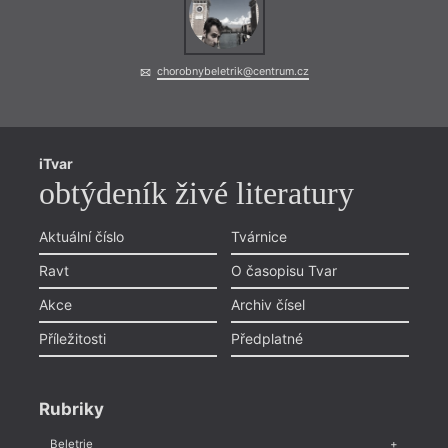
chorobnybeletrik@centrum.cz
iTvar
obtýdeník živé literatury
Aktuální číslo
Tvárnice
Ravt
O časopisu Tvar
Akce
Archiv čísel
Příležitosti
Předplatné
And
Rubriky
N
Beletrie