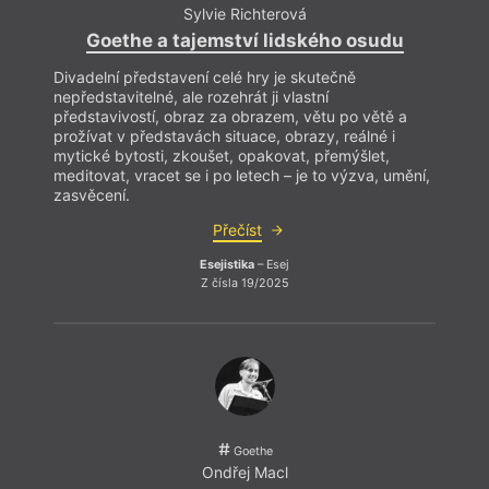
Sylvie Richterová
Goethe a tajemství lidského osudu
Divadelní představení celé hry je skutečně
nepředstavitelné, ale rozehrát ji vlastní
představivostí, obraz za obrazem, větu po větě a
prožívat v představách situace, obrazy, reálné i
mytické bytosti, zkoušet, opakovat, přemýšlet,
meditovat, vracet se i po letech – je to výzva, umění,
zasvěcení.
V tom
název
Přečíst
Bush 
už o 
Esejistika
– Esej
traum
Z čísla 19/2025
(reži
mnoho
nahlí
jinou 
tak d
persp
Goethe
Ondřej Macl