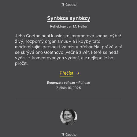
Hlas Ukrajiny
Generation
Voda
Goethe
Horníci
Ozvěny surrealismu
Vrt
–
Horor
P. B. Shelley
Vyhlášení výsledků
Když L
Hučení v úle
Pátá vlna
Výročí
zárov
Syntéza syntézy
Hudba
PEN klub
Výroční ceny
pravd
Interkulturní
Petr Král
Výuka literatury
Reflektuje Jan M. Heller
literatura?
Pitvar
Výzva
název
Intimita
Pocta Kavárně a
Vzpomínka
filmo
Jeho Goethe není klasicistní mramorová socha, nýbrž
Islám
knihkupectví Fra
Wales
ztrácí
živý, rozporný organismus – a i kdyby tato
Islám v Evropě
Podpora
Walt Whitman
dobrý 
Jakub Deml
Poezie
Z Láerta vládyka
modernizující perspektiva místy přeháněla, právě v ní
Jan Skácel stoletý
Poezie Gibraltaru
jasný
více 
se skrývá ono Goethovo „věčně živé“, které se nedá
(7. února 1922 – 7.
Polemika
Zbytuven
vyčíst z komentovaných vydání, ale nejlépe je ho
listopadu 1989)
Politika
Žena
Jaroslav Foglar
Polské konce světa
Ženy v katolické
prožít.
Jaroslav Med
Polsko
literatuře
Jazyk a doba
Pozdravy z periferie
Zlá ovce
Přečíst
Recenze a reflexe
– Reflexe
Z čísla 19/2025
Goethe