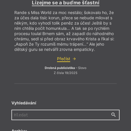
Lízejme se a buďme šťastní
Rande s Miss World za moc nestálo; šokovalo ho, že
za účes dala tisíc korun, přece se nebude milovat s
někým, kdo vyhodí tolik peněz za účes! Ještě by s
ním chtěla počít homunkula… A tak se po rychlém
procesu toulal Brnem sám, až zapadl do náhodného
chrámu, sedl si před obraz krvavého Krista a říkal si:
„Aspoň že Ty rozumíš mému trápení…“ Ale jeho
dětský guru se netvářil zrovna empaticky.
Přečíst
Drobná publicistika
– Slovo
Z čísla 19/2025
hann
Vyhledávání
Kramá
Archivy