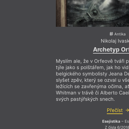
Antika
Nikolaj Ivas
Archetyp Or
Myslím ale, že v Orfeově tváři pl
týle jako s polštářem, jak ho v
belgického symbolisty Jeana Del
slyšet zpěv, který se ozval u v
ležících se zavřenýma očima, ať
Whitman v trávě či Alberto Cae
svých pastýřských snech.
Přečíst
Esejistika
– Es
Z čísla 6/201