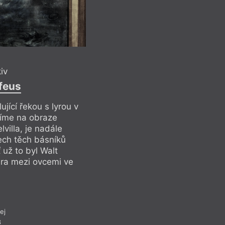
Když Laing píše o to
a zároveň ukazuje f
dokáže pravdu naopa
Ostatně i název vzn
stříbro jako filmové
časem černá a ztrácí
To je velmi dobrý kl
kiv
ní ale bylo více prá
feus
ující řekou s lyrou v
idíme na obraze
Recen
villa, je nadále
šech těch básníků
 už to byl Walt
ira mezi ovcemi ve
ej
8