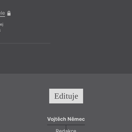
jinou oblast naší so
tak dějiny, dopos
ele
perspektivou.
ej
8
Recen
Edituje
Vojtěch Němec
Redakce