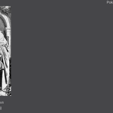
Pok
sku
Pátá vlna
PEN klub
a
Petr Král
t
Pitvar
dence
Pocta Kavárně a knihkupectví Fra
pedagogika
Podpora
hlas
Poezie
ekladu
Poezie Gibraltaru
litika
Polemika
líma
Politika
a překladatelství
Polské konce světa
Polsko
Ma
literatura (nejen) na Slovensku
Pozdravy z periferie
ritická dílna na festivalu Šrámkova
Poznámka
Rescue Me: O
Právě vychází
cena
Překlad
Refle
rezidence
Přetištěno z Ravtu
soutěž
Přírodní lyrika
Pr
ivot
Projev
 a (ohrožená) příroda
Projevy ze Sjezdu spisovatelů 202
Recen
a a nemoci duše
Propaganda a poezie
a politika
Próza Gibraltaru
 Karibiku
Psí víno
Psychedelie
ius
ücková
Psychoanalýza
l
Psychologie