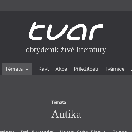
obtýdeník živé literatury
Témata
Témata
Ravt
Akce
Příležitosti
Tvárnice
Antika
ické literatuře
icistika
zí
Témata
eflexe
Antika
onialismu