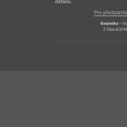
detailů.
Pro předplatit
Esejistika
– Es
Z čísla 6/201