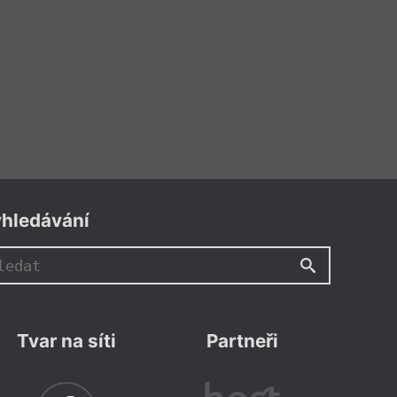
Nad knihou
uzeum sebevražd jedné trans
holky
 navždy změnit život
ektuje Marie Nedoryová
hledávání
itom se zjevnou vášní – shrnuje,
 snažila, když psala tuto knihu:
 lidé, často nevíme – jak dál, jak
 co by široká veřejnost mohla
, pokud by vůbec přistoupila na
) trans člověk může nevědět, je
Tvar na síti
Partneři
braní, magickou schopností,
 životního erpégéčka: nevědění
led umožňují uniknout ze