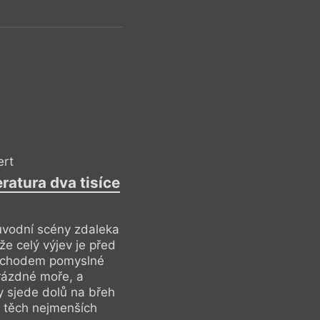
Pavel 
Bušení d
ert
Reflek
ratura dva tisíce
V tomto bodě je uži
název knihy Ženská
 úvodní scény zdaleka
Bush „This Woman’s 
že celý výjev je před
už o rok dříve pod
echodem pomyslné
traumatického poro
rázdné moře, a
(režie John Hughes
ty sjede dolů na břeh
mnoho, mnoho význ
o těch nejmenších
nahlížet uměleckou