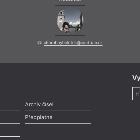
hannah baer
–
M
chorobnybeletrik@centrum.cz
Nechat si
Refl
Vy
Kramár věcně – a př
o co se baer nejspíš
ukázat, že my, trans
na to, jak teď… To,
Archiv čísel
vnímat jako slabost
jev, že (vyoutovaný
Předplatné
paradoxně jistou z
perkem pomyslného
a začátečnický poh