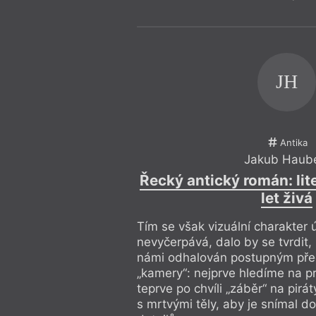
JH
Antika
Jakub Haub
Řecký antický román: lite
let živá
Tím se však vizuální charakter
nevyčerpává, dalo by se tvrdit, 
námi odhalován postupným př
„kamery“: nejprve hledíme na p
teprve po chvíli „záběr“ na pirá
s mrtvými těly, aby je snímal d