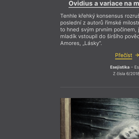
Federico Fellini
Maďarská
Ovidius a variace na m
Feminismus
Magnesia 
Festival spisovatelů
Mainstre
Tenhle křehký konsensus rozruš
Festival spisovatelů Praha 2017
Mapa
Filosofie
Martin Lu
poslední z autorů římské milost
Finsko
Mauzole
to hned svým prvním počinem, j
Fotofet
Město a t
mladík vstoupil do širšího pově
Frank O’Hara
Mezi umě
Amores, „Lásky“.
Friedrich Hölderlin
Michel Ho
Gary Snyder devadesátiletý
Migrace
Přečíst
Esejistika
– Es
Z čísla 6/201