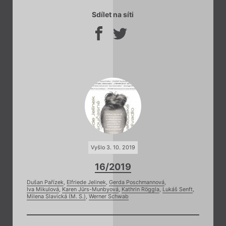
Sdílet na síti
Vyšlo 3. 10. 2019
16/2019
Dušan Pařízek
,
Elfriede Jelinek
,
Gerda Poschmannová
,
Iva Mikulová
,
Karen Jürs-Munbyová
,
Kathrin Röggla
,
Lukáš Senft
,
Milena Slavická (M. S.)
,
Werner Schwab