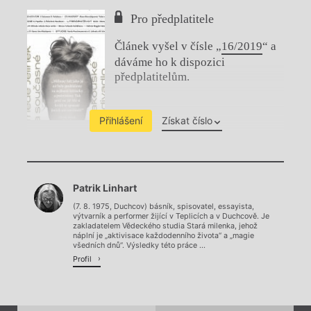
Pro předplatitele
Článek vyšel v čísle „
16/2019
“ a
dáváme ho k dispozici
předplatitelům.
Přihlášení
Získat číslo
Chviličku.
Patrik Linhart
Načítá se.
(7. 8. 1975, Duchcov) básník, spisovatel, essayista,
výtvarník a performer žijící v Teplicích a v Duchcově. Je
zakladatelem Vědeckého studia Stará milenka, jehož
náplní je „aktivisace každodenního života“ a „magie
všedních dnů“. Výsledky této práce ...
Profil