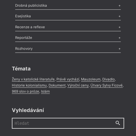
Poezie
,
Próza
,
Dokumenty
,
Drama
,
Celá rubrika
Drobná publicistika
Odlesk
,
Zasláno
,
Nezařazené
,
Novinky v Tvaru
,
Slovo
,
Výročí
,
Esejistika
Nekrolog
,
Glosa
,
Sloupek
,
Pozvánka
,
Literární soutěž
,
Komentář
,
Celá rubrika
Esej
,
Pádlo
,
Úvaha
,
Texty
,
Studie
,
Celá rubrika
Recenze a reflexe
Recenze
,
Dvakrát
,
Horké párky
,
969 slov o próze
,
Reportáže
Méně slov o próze
,
Celá rubrika
Literární zítřky
,
Reportáž
,
Literární život
,
Divadlo
,
Kritický ohlas
,
Rozhovory
Celá rubrika
Rozhovor
,
Anketa
,
Celá rubrika
Témata
Ženy v katolické literatuře
,
Právě vychází
,
Mauzoleum
,
Divadlo
,
Historie kolonialismu
,
Dokument
,
Výroční ceny
,
Útvary Sylvy Ficové
,
969 slov o próze
,
Islám
Vyhledávání