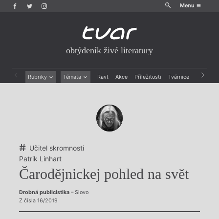
Menu
obtýdeník živé literatury
Rubriky
Témata
Ravt
Akce
Příležitosti
Tvárnice
Archiv
Beletrie
Ženy v katolické literatuře
Drobná publicistika
Právě vychází
Esejistika
Mauzoleum
Recenze a reflexe
Divadlo
Reportáže
Historie kolonialismu
Rozhovory
Dokument
Učitel skromnosti
Výroční ceny
Patrik Linhart
Čarodějnickej pohled na svět
Drobná publicistika
– Slovo
Z čísla 16/2019