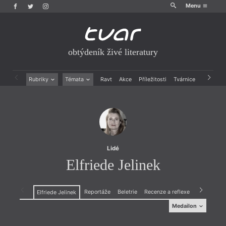
Menu
obtýdeník živé literatury
Rubriky
Témata
Ravt
Akce
Příležitosti
Tvárnice
Archiv
Beletrie
Ženy v katolické literatuře
Drobná publicistika
Právě vychází
Esejistika
Mauzoleum
Recenze a reflexe
Divadlo
Reportáže
Historie kolonialismu
Rozhovory
Dokument
Lidé
Výroční ceny
Elfriede Jelinek
Reportáže
Beletrie
Recenze a reflexe
Elfriede Jelinek
Medailon
Medailon
(1946, Rakousko), básnířka, prozaička, dramatička.