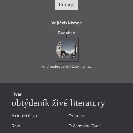
Edituje
Vojtěch Němec
Redakce
chorobnybeletrik@centrum.cz
iTvar
obtýdeník živé literatury
Aktuální číslo
Tvárnice
Ravt
O časopisu Tvar