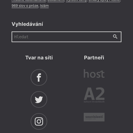
969 slov o próze
,
Islám
Vyhledávání
Tvar na síti
Partneři