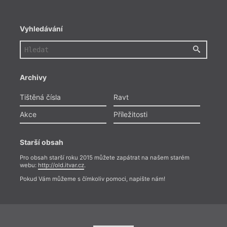
(Zuzana Augustová, upraveno, zkráceno)
Autor fotografie
Vyhledávání
Wikipedia
Archivy
Tištěná čísla
Ravt
Akce
Příležitosti
Starší obsah
Pro obsah starší roku 2015 můžete zapátrat na našem starém
webu:
http://old.itvar.cz
.
Pokud Vám můžeme s čímkoliv pomoci, napište nám!