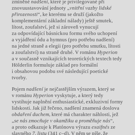
zmíněné
nadšení
, které je privilegované při
znovuustavování jednoty „
vnitřní vazby lidské
přirozenosti
“, ke kterému se druží (jakožto
komplementární základní nálady) ještě smutek,
lítost, zoufalství, jež si zároveň vynucují
za odpovídající básnickou formu svého uchopení
a vyjádření ódu a hymnus (pro potřebu nadšení)
na jedné straně a elegii (pro potřebu smutku, lítosti
a zoufalství) na straně druhé. V románu
Hyperion
a v současně vznikajících teoretických textech tedy
Hölderlin formuluje základ pro formální
i obsahovou podobu své následující poetické
tvorby.
Pojem
nadšení
je nejčastějším výrazem, který se
v románu
Hyperion
vyskytuje, a který tedy
vystihuje naplnění enthusiastické, exkluzivní formy
lidskosti. Jak již řečeno, nadšení znamená doslova
obdaření duchem
, které má charakter náhlosti, jež
„
se nás zmocňuje v okamžiku a proměňuje nás
“,
a proto odkazuje k Platónovu výrazu
exaifnés
ze
slavného
7. listu
(341 c–d). V něm se píše, že