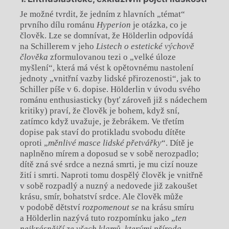
Je možné tvrdit, že jedním z hlavních „témat“
prvního dílu románu
Hyperion
je otázka, co je
člověk. Lze se domnívat, že Hölderlin odpovídá
na Schillerem v jeho
Listech o estetické výchově
č
lověka
zformulovanou tezi o „velké úloze
myšlení“, která má vést k opětovnému nastolení
jednoty „vnitřní vazby lidské přirozenosti“, jak to
Schiller píše v 6. dopise. Hölderlin v úvodu svého
románu enthusiasticky (byť zároveň již s nádechem
kritiky) praví, že člověk je bohem, když sní,
zatímco když uvažuje, je žebrákem. Ve třetím
dopise pak staví do protikladu svobodu dítěte
oproti „
měnlivé masce lidské přetvářky
“. Dítě je
naplněno mírem a doposud se v sobě nerozpadlo;
dítě zná své srdce a nezná smrti, je mu cizí nouze
žití i smrti. Naproti tomu dospělý člověk je vnitřně
v sobě rozpadlý a nuzný a nedovede již zakoušet
krásu, smír, bohatství srdce. Ale člověk může
v podobě dětství
rozpomenout se
na krásu smíru
a Hölderlin nazývá tuto rozpomínku jako „
ten
nejkrásnější ze všech klamů, kterými příroda