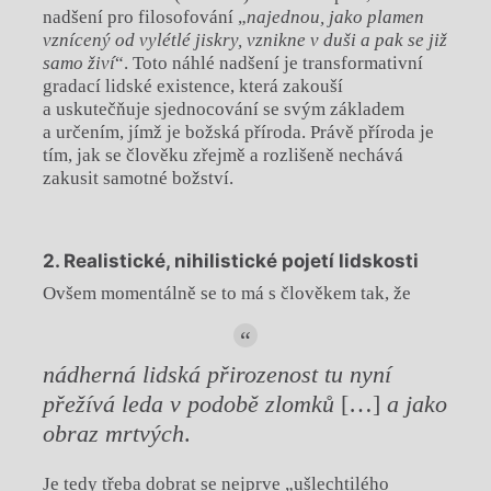
nadšení pro filosofování „
najednou, jako plamen
vznícený od vylétlé jiskry, vznikne v duši a pak se již
samo živí
“. Toto náhlé nadšení je transformativní
gradací lidské existence, která zakouší
a uskutečňuje sjednocování se svým základem
a určením, jímž je božská příroda. Právě příroda je
tím, jak se člověku zřejmě a rozlišeně nechává
zakusit samotné božství.
2. Realistické, nihilistické pojetí lidskosti
Ovšem momentálně se to má s člověkem tak, že
nádherná lidská přirozenost tu nyní
přežívá leda v podobě zlomků
[…]
a jako
obraz mrtvých
.
Je tedy třeba dobrat se nejprve „ušlechtilého