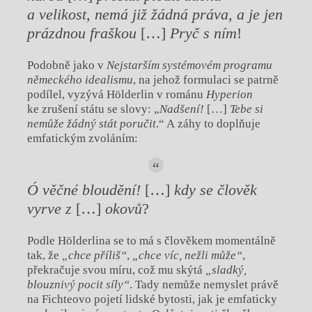
a velikost, nemá již žádná práva, a je jen
prázdnou fraškou
[…]
Pryč s ním
!
Podobně jako v
Nejstarším systémovém programu
německého idealismu
, na jehož formulaci se patrně
podílel, vyzývá Hölderlin v románu
Hyperion
ke zrušení státu se slovy: „
Nadšení!
[…]
Tebe si
nemůže žádný stát poručit
.“ A záhy to doplňuje
emfatickým zvoláním:
Ó
věčné
bloudění
!
[…]
kdy se člověk
vyrve z
[…]
okovů
?
Podle Hölderlina se to má s člověkem momentálně
tak, že
„chce příliš“
,
„chce víc, nežli může“
,
překračuje svou míru, což mu skýtá
„sladký,
blouznivý pocit síly“
. Tady nemůže nemyslet právě
na Fichteovo pojetí lidské bytosti, jak je emfaticky