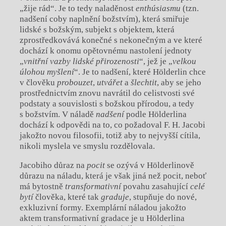
„žije rád“. Je to tedy naladěnost
enthúsiasmu
(tzn.
nadšení coby naplnění božstvím), která smiřuje
lidské s božským, subjekt s objektem, která
zprostředkovává konečné s nekonečným a ve které
dochází k onomu opětovnému nastolení jednoty
„
vnitřní vazby lidské přirozenosti
“, jež je „
velkou
úlohou myšlení
“. Je to nadšení, které Hölderlin chce
v člověku
probouzet
,
utvářet
a
šlechtit
, aby se jeho
prostřednictvím znovu navrátil do celistvosti své
podstaty a souvislosti s božskou přírodou, a tedy
s božstvím. V náladě
nadšení
podle Hölderlina
dochází k odpovědi na to, co požadoval F. H. Jacobi
jakožto novou filosofii, totiž aby to nejvyšší cítila,
nikoli myslela ve smyslu rozdělovala.
Jacobiho důraz na
pocit
se ozývá v Hölderlinově
důrazu na náladu, která je však jiná než pocit, neboť
má bytostně
transformativní
povahu zasahující
celé
bytí
člověka, které tak
graduje
, stupňuje do nové,
exkluzivní formy. Exemplární náladou jakožto
aktem transformativní gradace je u Hölderlina