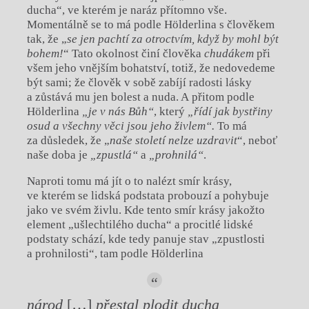
ducha“, ve kterém je naráz přítomno vše.
Momentálně se to má podle Hölderlina s člověkem
tak, že „
se jen pachtí za otroctvím, když by mohl být
bohem!
“ Tato okolnost činí člověka
chudákem
při
všem jeho vnějším bohatství, totiž, že nedovedeme
být sami; že člověk v sobě zabíjí radosti lásky
a zůstává mu jen bolest a nuda. A přitom podle
Hölderlina
„je v nás Bůh“
, který
„
řídí
jak bystřiny
osud a
všechny
věci jsou jeho živlem“.
To má
za důsledek, že „
naše století nelze uzdravit
“, neboť
naše doba je
„zpustlá“
a
„prohnilá“
.
Naproti tomu má jít o to nalézt smír krásy,
ve kterém se lidská podstata probouzí a pohybuje
jako ve svém živlu. Kde tento smír krásy jakožto
element „ušlechtilého ducha“ a procitlé lidské
podstaty schází, kde tedy panuje stav „zpustlosti
a prohnilosti“, tam podle Hölderlina
národ
[…]
přestal plodit ducha