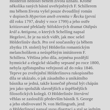
Hölderlin nedošel během života uznání. Kromě
několika raných básní uveřejněných F. Schillerem
mu během života vyšel pouze dvoudílný román
v dopisech
Hyperion aneb eremita
v Řecku
(první
díl roku 1797, druhý v roce 1799) a jeho ostře
kritizované překlady Sófoklových dramat
Oidipús
král
a
Antigona
, o kterých Schelling napsal
Hegelovi, že je na nich vidět, jak moc sešel
Hölderlinův duch. Pro své současníky (a během
zbytku 19. století) byl Hölderlin romantickým
melancholikem a neúspěšným imitátorem F.
Schillera. Většina jeho díla, zejména pozdější
hymnické a elegické skladby sepsané po roce 1800,
nebyla zpřístupněna veřejnosti až do roku 1846.
Teprve po zveřejnění Hölderlinova rukopisného
díla se ukázalo, o jak zásadního a unikátního
básníka se jedná, takže konečně přestal být chápán
jen jako spolužák slavnějších a úspěšnějších
filosofických kolegů. O Hölderlinův
literární
věhlas se zasloužili především básník S. George
a jeho obdivovatel N. von Hellingrath, jenž
o Hölderlinovi napsal svou disertaci a stal se jedním