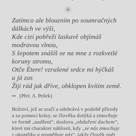
Zatímco ale blouzním po soumračných
dálkách ve výši,
Kde cizí pobřeží laskavě objímáš
modravou vlnou,
S šepotem snášíš se na mne z rozkvetlé
koruny stromu,
Otče Étere! vzrušené srdce mi hýčkáš
a já zas
Žiji rád
jak dříve, obklopen kvítím
země
.
(Přel. A. Pešek)
Božství, jež se zračí a odehrává v podobě přírody
a za pomoci krásy, se člověka dotýká a zmocňuje
ve formě „nadšení“, doslova „
obdaření duchem“
,
které má charakter náhlosti, kdy „
se nás zmocňuje
v okamžiku a proměňuje nás
“, takže člověk opět