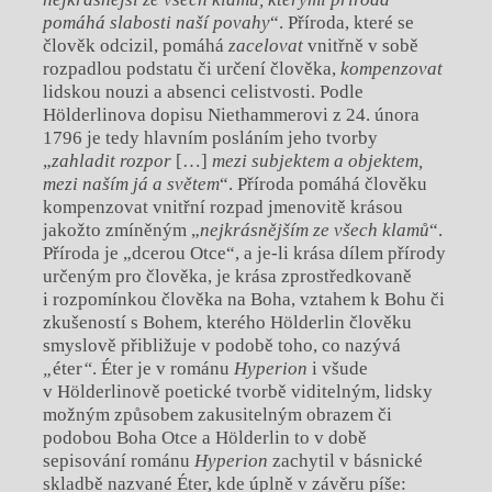
pomáhá slabosti naší povahy
“. Příroda, které se
člověk odcizil, pomáhá
zacelovat
vnitřně v sobě
rozpadlou podstatu či určení člověka,
kompenzovat
lidskou nouzi a absenci celistvosti. Podle
Hölderlinova dopisu Niethammerovi z 24. února
1796 je tedy hlavním posláním jeho tvorby
„
zahladit rozpor
[…]
mezi subjektem a objektem,
mezi naším já a světem
“. Příroda pomáhá člověku
kompenzovat vnitřní rozpad jmenovitě krásou
jakožto zmíněným „
nejkrásnějším ze všech klamů
“.
Příroda je „dcerou Otce“, a je-li krása dílem přírody
určeným pro člověka, je krása zprostředkovaně
i rozpomínkou člověka na Boha, vztahem k Bohu či
zkušeností s Bohem, kterého Hölderlin člověku
smyslově přibližuje v podobě toho, co nazývá
„
éter
“
. Éter je v románu
Hyperion
i všude
v Hölderlinově poetické tvorbě viditelným, lidsky
možným způsobem zakusitelným obrazem či
podobou Boha Otce a Hölderlin to v době
sepisování románu
Hyperion
zachytil v básnické
skladbě nazvané Éter, kde úplně v závěru píše: