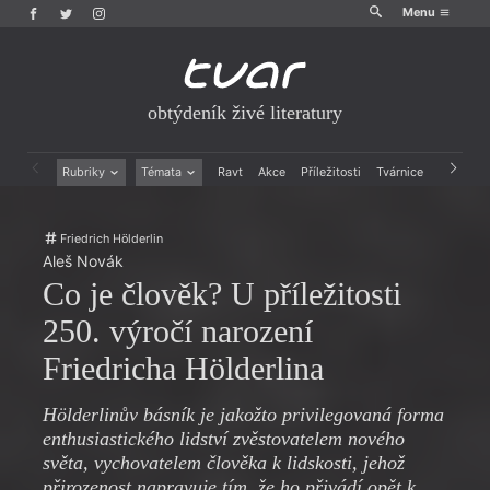
Menu
obtýdeník živé literatury
Rubriky
Témata
Ravt
Akce
Příležitosti
Tvárnice
Archiv
Beletrie
Ženy v katolické literatuře
Drobná publicistika
Právě vychází
Friedrich Hölderlin
Esejistika
Mauzoleum
Aleš Novák
Recenze a reflexe
Divadlo
Co je člověk? U příležitosti
Reportáže
Historie kolonialismu
Rozhovory
Dokument
250. výročí narození
Výroční ceny
Friedricha Hölderlina
Hölderlinův básník je jakožto privilegovaná forma
enthusiastického lidství zvěstovatelem nového
světa, vychovatelem člověka k lidskosti, jehož
přirozenost napravuje tím, že ho přivádí opět k