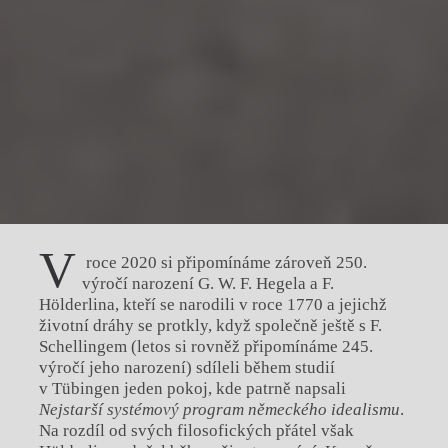
V
roce 2020 si připomínáme zároveň 250.
výročí narození G. W. F. Hegela a F.
Hölderlina, kteří se narodili v roce 1770 a jejichž
ži­votní dráhy se protkly, když společně ještě s F.
Schellingem (letos si rovněž připomínáme 245.
výročí jeho narození) sdíleli během studií
v Tübingen jeden pokoj, kde patrně napsali
Nejstarší sys
témo
vý program německého idealismu
.
Na rozdíl od svých filo­sofic­kých přátel však