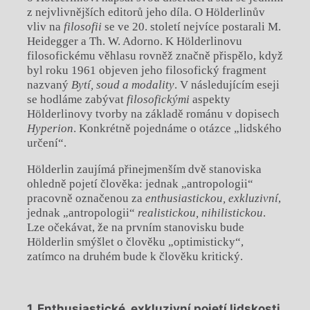
z nejvlivnějších editorů jeho díla. O Hölderlinův
vliv na
fi­
losofii
se ve 20. století nejvíce postarali M.
Heidegger a Th. W. Adorno. K Hölderlinovu
filosofickému věhlasu rovněž značně přispělo, když
byl roku 1961 objeven jeho filosofický fragment
nazvaný
Bytí, soud a modality
. V následujícím eseji
se hodláme zabývat
filo­
sofickými
aspekty
Hölderlinovy tvorby na základě románu v dopisech
Hyperion
. Konkrétně pojednáme o otázce „lidského
určení“.
Hölderlin zaujímá přinejmenším dvě stanoviska
ohledně pojetí člověka: jednak „antropologii“
pracovně označenou za
enthu­siastickou, exkluzivní
,
jednak „antropologii“
realistickou, nihilistickou
.
Lze očekávat, že na prvním stanovisku bude
Hölderlin smýšlet o člověku „optimisticky“,
zatímco na druhém bude k člověku kritický.
1. Enthusiastické, exkluzivní pojetí lidskosti