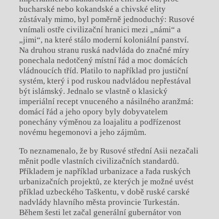
bucharské nebo kokandské a
chivské elity
zůstávaly mimo, byl poměrně jednoduchý: Rusové
vnímali ostře civilizační hranici mezi „námi“ a
„jimi“, na které stálo moderní koloniální panství.
Na druhou stranu ruská nadvláda do značné míry
ponechala nedotčený místní řád a
moc domácích
vládnoucích tříd. Platilo to například pro justiční
systém, který i
pod ruskou nadvládou nepřestával
být islámský. Jednalo se vlastně o
klasický
imperiální recept vnuceného a
násilného aranžmá:
domácí řád a
jeho opory byly dobyvatelem
ponechány výměnou za loajalitu a
podřízenost
novému hegemonovi a
jeho zájmům.
To neznamenalo, že by Rusové střední Asii nezačali
měnit podle vlastních civilizačních standardů.
Příkladem je například urbanizace a
řada ruských
urbanizačních projektů, ze kterých je možné uvést
příklad uzbeckého Taškentu, v době ruské carské
nadvlády hlavního města provincie Turkestán.
Během šesti let začal generální gubernátor von