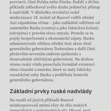
provincii, částí Polska nebo Finska. Každý z těchto
příkladů ztělesňoval svého druhu jedinečný přístup
k nadvládě. V důsledku revoluční ruské
modernizace 18. století už Rusové viděli střední
Asii západníma očima – jako radikálně odlišnou od
samotného Ruska (centra) a
jako faktickou kolonii
(
okrajinu
) v pravém slova smyslu. Protože se tu
pojily bezpečnostní a
ekonomické zájmy, Rusko
administrovalo většinu střední Asie skrze úřad
generálního gubernátora Turkestánu a
další části
především severním směrem sjednotilo s
dosavadními sibiřskými guberniemi. Na druhou
stranu ruská vláda ponechala formálně existenci
obou chanátů a
emirátu, které se staly fakticky
vazalskými státy Ruska a
podléhaly kontrole
generálního gubernátora.
Základní prvky ruské nadvlády
Na rozdíl od jiných příkladů Rusové
neinkorporovali místní elity do těla ruských
imperiálních a
nadnárodních elit. Důvod, proč