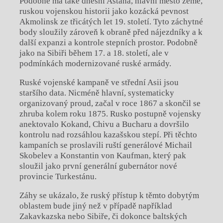
Podobně má také dnešní Astana, hlavní město země,
ruskou vojenskou historii jako kozácká pevnost
Akmolinsk ze třicátých let 19. století. Tyto záchytné
body sloužily zároveň k obraně před nájezdníky a
k
další expanzi a
kontrole stepních prostor. Podobně
jako na Sibiři během 17. a
18. století, ale v
podmínkách modernizované ruské armády.
Ruské vojenské kampaně ve střední Asii jsou
staršího data. Nicméně hlavní, systematicky
organizovaný proud, začal v roce 1867 a
skončil se
zhruba kolem roku 1875. Rusko postupně vojensky
anektovalo Kokand, Chivu a
Bucharu a
dovršilo
kontrolu nad rozsáhlou kazašskou stepí. Při těchto
kampaních se proslavili ruští generálové Michail
Skobelev a
Konstantin von Kaufman, který pak
sloužil jako první generální gubernátor nové
provincie Turkestánu.
Záhy se ukázalo, že ruský přístup k těmto dobytým
oblastem bude jiný než v případě například
Zakavkazska nebo Sibiře, či dokonce baltských