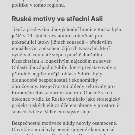
politiku v tomto regionu.
Ruské motivy ve střední Asii
Jižní a především jihovýchodní hranice Ruska byla
ještě v 19. století nestabilní a otevřená pro
pokračující útoky jižních sousedů – především
nomádským způsobem žijících Kazachů, kteří
využívali rovinaté stepi a pouště dnešního
Kazachstánu k loupeživým nájezdům na sever.
Oblasti jihozápadní Sibiře, které představovaly z
přírodně nejpříznivější oblasti Sibiře, byly
dlouhodobě bezpečnostně i ekonomicky
ohrožovány. Bezpečnostní ohledy sehrávaly pro
formování Ruska obrovskou roli. Obecně se dá
dokonce tvrdit, že Rusko vznikalo jako strategický
projekt ruských elit za účelem obrany v prostoru či
sousedství tzv. Velké eurasijské stepi.
Bezpečnostní motivace nikdy nebyly osamocené.
Obvykle s nimi byly pevně spojené ekonomické