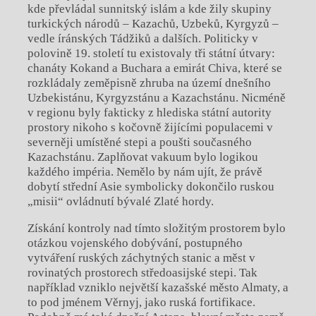
kde převládal sunnitský islám a
kde žily skupiny
turkických národů – Kazachů, Uzbeků, Kyrgyzů –
vedle íránských Tádžiků a
dalších. Politicky v
polovině 19. století tu existovaly tři státní útvary:
chanáty Kokand a
Buchara a
emirát Chiva, které se
rozkládaly zeměpisně zhruba na území dnešního
Uzbekistánu, Kyrgyzstánu a
Kazachstánu. Nicméně
v regionu byly fakticky z hlediska státní autority
prostory nikoho s
kočovně žijícími populacemi v
severněji umístěné stepi a
poušti současného
Kazachstánu. Zaplňovat vakuum bylo logikou
každého impéria. Nemělo by nám ujít, že právě
dobytí střední Asie symbolicky dokončilo ruskou
„misii“ ovládnutí bývalé Zlaté hordy.
Získání kontroly nad tímto složitým prostorem bylo
otázkou vojenského dobývání, postupného
vytváření ruských záchytných stanic a
měst v
rovinatých prostorech středoasijské stepi. Tak
například vzniklo největší kazašské město Almaty, a
to pod jménem Věrnyj, jako ruská fortifikace.