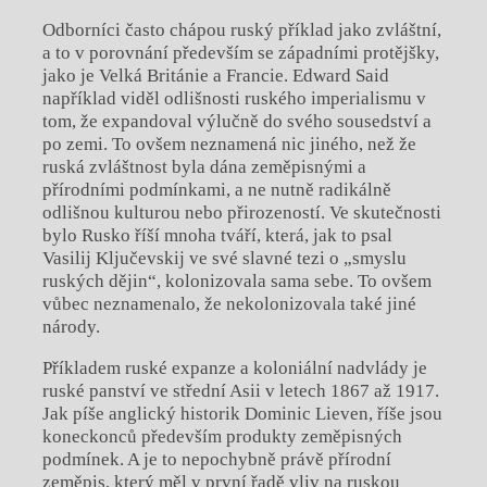
Odborníci často chápou ruský příklad jako zvláštní,
a to v porovnání především se západními protějšky,
jako je Velká Británie a Francie. Edward Said
například viděl odlišnosti ruského imperialismu v
tom, že expandoval výlučně do svého sousedství a
po zemi. To ovšem neznamená nic jiného, než že
ruská zvláštnost byla dána zeměpisnými a
přírodními podmínkami, a ne nutně radikálně
odlišnou kulturou nebo přirozeností. Ve skutečnosti
bylo Rusko říší mnoha tváří, která, jak to psal
Vasilij Ključevskij ve své slavné tezi o „smyslu
ruských dějin“, kolonizovala sama sebe. To ovšem
vůbec neznamenalo, že nekolonizovala také jiné
národy.
Příkladem ruské expanze a koloniální nadvlády je
ruské panství ve střední Asii v letech 1867 až 1917.
Jak píše anglický historik Dominic Lieven, říše jsou
koneckonců především produkty zeměpisných
podmínek. A je to nepochybně právě přírodní
zeměpis, který měl v první řadě vliv na ruskou