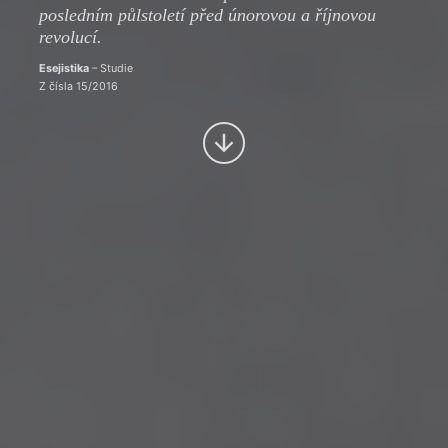
posledním půlstoletí před únorovou a říjnovou
revolucí.
Esejistika
– Studie
Z čísla 15/2016