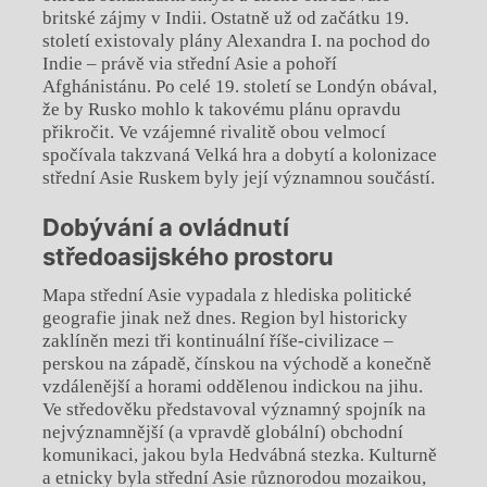
britské zájmy v Indii. Ostatně už od začátku 19.
století existovaly plány Alexandra I. na pochod do
Indie – právě via střední Asie a pohoří
Afghánistánu. Po celé 19. století se Londýn obával,
že by Rusko mohlo k takovému plánu opravdu
přikročit. Ve vzájemné rivalitě obou velmocí
spočívala takzvaná Velká hra a dobytí a kolonizace
střední Asie Ruskem byly její významnou součástí.
Dobývání a ovládnutí
středoasijského prostoru
Mapa střední Asie vypadala z hlediska politické
geografie jinak než dnes. Region byl historicky
zaklíněn mezi tři kontinuální říše-civilizace –
perskou na západě, čínskou na východě a
konečně
vzdálenější a
horami oddělenou indickou na jihu.
Ve středověku představoval významný spojník na
nejvýznamnější (a vpravdě globální) obchodní
komunikaci, jakou byla Hedvábná stezka. Kulturně
a
etnicky byla střední Asie různorodou mozaikou,