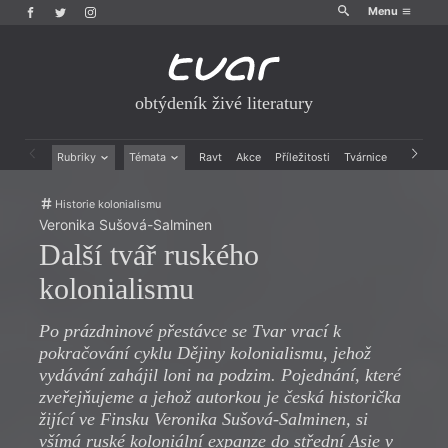
Menu
obtýdeník živé literatury
Rubriky
Témata
Ravt
Akce
Příležitosti
Tvárnice
Archiv
Beletrie
Ženy v katolické literatuře
Historie kolonialismu
Drobná publicistika
Právě vychází
Veronika Sušová-Salminen
Esejistika
Mauzoleum
Další tvář ruského
Recenze a reflexe
Divadlo
Reportáže
Historie kolonialismu
kolonialismu
Rozhovory
Dokument
Výroční ceny
Po prázdninové přestávce se Tvar vrací k
pokračování cyklu Dějiny kolonialismu, jehož
vydávání zahájil loni na podzim. Pojednání, které
zveřejňujeme a jehož autorkou je česká historička
žijící ve Finsku Veronika Sušová-Salminen, si
všímá ruské koloniální expanze do střední Asie v