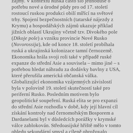
zájmy. V kontextu Ruska často šlo jednoduše o
potřebu nové a úrodné půdy pro od 17. století
rostoucí ruskou produkci obilí mířící na světové
trhy. Spojení bezpečnostních (tatarské nájezdy z
Krymu) a hospodářských zájmů ukazuje příklad
jižních oblastí Ukrajiny včetně tzv. Divokého pole
(
Dikoje pole
) a vzniku provincie Nové Rusko
(
Novorossija
), kde od konce 18. století probíhala
ruská a ukrajinská kolonizace tamní černozemě.
Ekonomika hrála svoji roli také v případě ruské
expanze do střední Asie a souvisela – mimo jiné – s
potřebou hledat náhradu za dodávky bavlny z USA,
které přerušila americká občanská válka.
Globalizující ekonomika vzájemných závislostí
byla v polovině 19. století skutečností také pro
periferní Rusko. Posledním motivem bylo
geopolitické soupeření. Ruská elita se pro expanzi
do střední Asie rozhodla v době, kdy její hlavní cíl
získání kontroly nad černomořským Bosporem a
Dardanelami byl v důsledcích porážky v krymské
válce zablokován. Středoasijské hřiště mělo v tomto
ohledu sekundární smysl a cíleně ohrožovalo