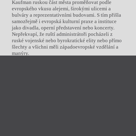
Kaufman ruskou část města proměňovat podle
evropského vkusu alejemi, širokými ulicemi a
bulváry a
reprezentativními budovami. S tím přišla
samozřejmě i
evropská kulturní praxe a
instituce
jako divadla, operní představení nebo koncerty.
Nepřekvapí, že ruští administrátoři pocházeli z
ruské vojenské nebo byrokratické elity nebo přímo
šlechty a
všichni měli západoevropské vzdělání a
manýry.
V ekonomické oblasti se ruská vláda dostala do
Zavřít menu
kontaktu s místními, složitými systémy vlastnictví
půdy, vody (a zavlažování) a
také s domácím
systémem placení daní. Tyto prvky administrace se
iTvar
noví páni snažili od 60. let 19. století
obtýdeník živé literatury
systematizovat a
přiblížit systému, který fungoval v
ruské v
metropoli. Prakticky až do 80. let neměla
Zavřít
Aktuální číslo
Tvárnice
ruská vláda intenzivnější zájem o
ruské osidlování,
které znesnadnil i
pro Rusy neznámý zavlažovací
Ravt
O časopisu Tvar
charakter zemědělství. Rusové také stanovili
poměrně omezující zákony na získání a
vlastnictví
Akce
Archiv čísel
půdy v Turkestánu, aby zabránili domácí rebelii.