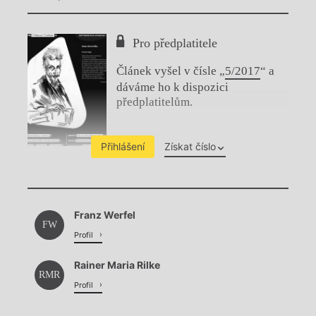
Pro předplatitele
Článek vyšel v čísle „
5/2017
“ a
dáváme ho k dispozici
předplatitelům.
Přihlášení
Získat číslo
Chviličku.
Franz Werfel
Načítá se.
FW
Profil
Rainer Maria Rilke
RMR
Profil