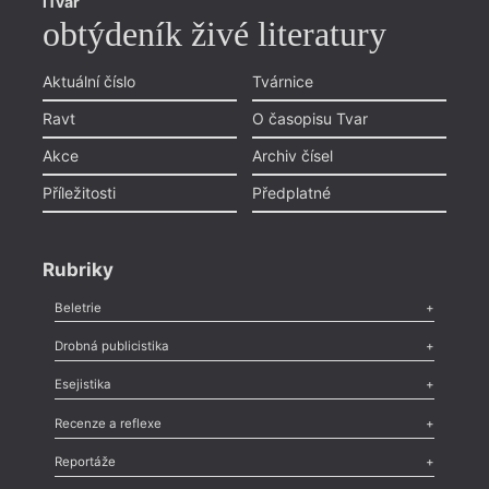
iTvar
obtýdeník živé literatury
Aktuální číslo
Tvárnice
Ravt
O časopisu Tvar
Akce
Archiv čísel
Příležitosti
Předplatné
Rubriky
Beletrie
Poezie
,
Próza
,
Dokumenty
,
Drama
,
Celá rubrika
Drobná publicistika
Odlesk
,
Zasláno
,
Nezařazené
,
Novinky v Tvaru
,
Slovo
,
Výročí
,
Esejistika
Nekrolog
,
Glosa
,
Sloupek
,
Pozvánka
,
Literární soutěž
,
Komentář
,
Celá rubrika
Esej
,
Pádlo
,
Úvaha
,
Texty
,
Studie
,
Celá rubrika
Recenze a reflexe
Recenze
,
Dvakrát
,
Horké párky
,
969 slov o próze
,
Reportáže
Méně slov o próze
,
Celá rubrika