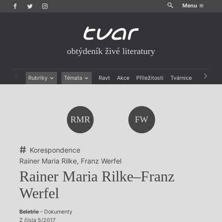
Menu
obtýdeník živé literatury
Rubriky
Témata
Ravt
Akce
Příležitosti
Tvárnice
Archiv
Beletrie
Ženy v katolické literatuře
Drobná publicistika
Právě vychází
Esejistika
Mauzoleum
RMR
FW
Recenze a reflexe
Divadlo
Reportáže
Historie kolonialismu
Rozhovory
Dokument
Korespondence
Výroční ceny
Rainer Maria Rilke
,
Franz Werfel
Rainer Maria Rilke–Franz
Werfel
Beletrie
– Dokumenty
Z čísla 5/2017