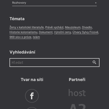
Literární zítřky
,
Reportáž
,
Literární život
,
Divadlo
,
Kritický ohlas
,
Rozhovory
Celá rubrika
Rozhovor
,
Anketa
,
Celá rubrika
Témata
Ženy v katolické literatuře
,
Právě vychází
,
Mauzoleum
,
Divadlo
,
Historie kolonialismu
,
Dokument
,
Výroční ceny
,
Útvary Sylvy Ficové
,
969 slov o próze
,
Islám
Vyhledávání
Tvar na síti
Partneři