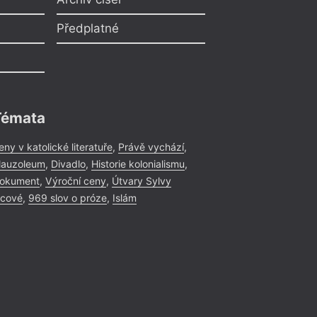
Předplatné
Témata
eny v katolické literatuře
,
Právě vychází
,
auzoleum
,
Divadlo
,
Historie kolonialismu
,
okument
,
Výroční ceny
,
Útvary Sylvy
icové
,
969 slov o próze
,
Islám