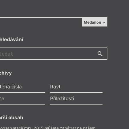
Medailon
hledávání
chivy
těná čísla
Ravt
ce
Příležitosti
lina Zitková
 sbíhaj divoký kočky
arší obsah
ivokou kočkou
 obsah starší roku 2015 můžete zapátrat na našem