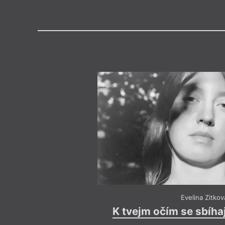
Výroční cen
Medailon
(2001) vystudovala obor Tvorba
VOŠ při Konzervatoři Jaroslava
žurnalistiku na FSV UK a pracuj
v Českém rozhlase. Vedle psaní
i ilustraci a fotografii. Natáčí 
o současné české poezii. Více o 
Instagramu
@evelinazitkova.
Evelina Zitkov
K tvejm očím se sbíha