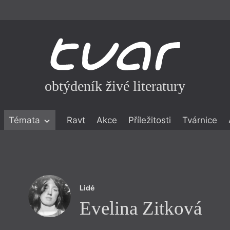
obtýdeník živé literatury
Témata
Ravt
Akce
Příležitosti
Tvárnice
ické literatuře
icistika
zí
Lidé
eflexe
Evelina Zitková
onialismu