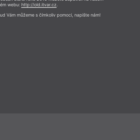
ě někdy zahlídnout
rém webu:
http://old.itvar.cz
.
ud Vám můžeme s čímkoliv pomoci, napište nám!
na něj čekat
aspoň máš ve svejch rukou
řečíst
trie
– Poezie
ísla 13/2026