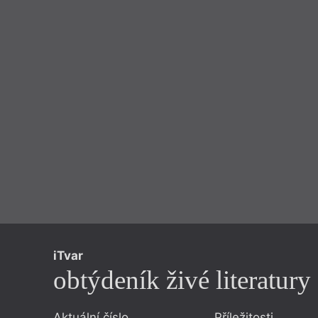
iTvar
obtýdeník živé literatury
Aktuální číslo
Příležitosti