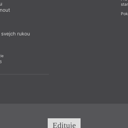
jestli ji chceš ješt
u
sta
musíš ho najít
dnout
Pok
je to lákavější než 
protože takhle to 
 svejch rukou
P
Bele
Z č
ie
6
Edituje