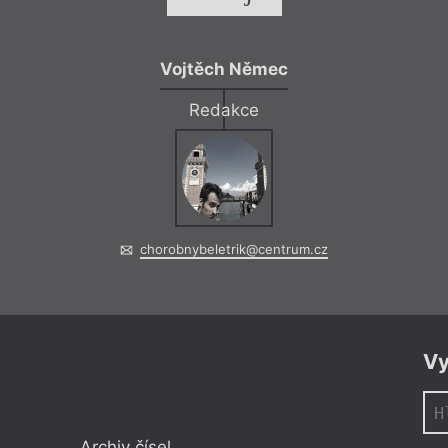
Vojtěch Němec
Redakce
chorobnybeletrik@centrum.cz
Vy
Archiv čísel