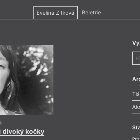
y
Beletrie
Evelina Zitková
 textu a scénáře na
Vy
 Ježka. Studuje
e jako redaktorka
 poezie se věnuje
podcast Soutok
její tvorbě na
Ar
Tiš
Ak
Eve
K tvejm očím se
á
St
j divoký kočky
V tom lese žije s d
Pro