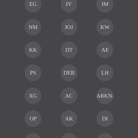
EG
IV
JM
NM
JOJ
KW
KK
DT
AE
PS
DEB
LH
XG
AC
ARKNJAI
OP
AK
DI