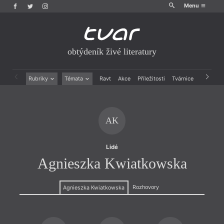
Menu
obtýdeník živé literatury
Rubriky
Témata
Ravt
Akce
Příležitosti
Tvárnice
Archiv
Beletrie
Ženy v katolické literatuře
Drobná publicistika
Právě vychází
Esejistika
Mauzoleum
AK
Recenze a reflexe
Divadlo
Reportáže
Historie kolonialismu
Rozhovory
Dokument
Lidé
Výroční ceny
Agnieszka Kwiatkowska
Rozhovory
Agnieszka Kwiatkowska