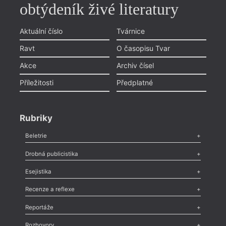
obtýdeník živé literatury
Aktuální číslo
Tvárnice
Ravt
O časopisu Tvar
Akce
Archiv čísel
Příležitosti
Předplatné
Rubriky
Beletrie
Poezie
,
Próza
,
Dokumenty
,
Drama
,
Celá rubrika
Drobná publicistika
Odlesk
,
Zasláno
,
Nezařazené
,
Novinky v Tvaru
,
Slovo
,
Výročí
,
Esejistika
Nekrolog
,
Glosa
,
Sloupek
,
Pozvánka
,
Literární soutěž
,
Komentář
,
Celá rubrika
Esej
,
Pádlo
,
Úvaha
,
Texty
,
Studie
,
Celá rubrika
Recenze a reflexe
Recenze
,
Dvakrát
,
Horké párky
,
969 slov o próze
,
Reportáže
Méně slov o próze
,
Celá rubrika
Literární zítřky
,
Reportáž
,
Literární život
,
Divadlo
,
Kritický ohlas
,
Rozhovory