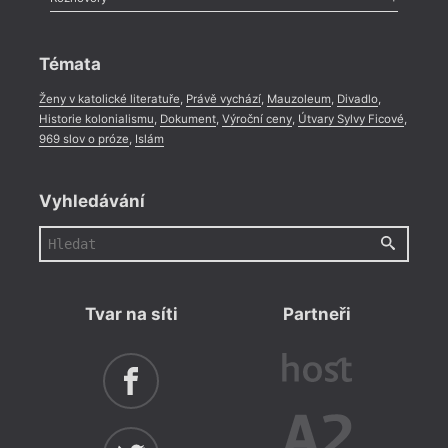
Celá rubrika
Rozhovor
,
Anketa
,
Celá rubrika
Témata
Ženy v katolické literatuře
,
Právě vychází
,
Mauzoleum
,
Divadlo
,
Historie kolonialismu
,
Dokument
,
Výroční ceny
,
Útvary Sylvy Ficové
,
969 slov o próze
,
Islám
Vyhledávání
Tvar na síti
Partneři