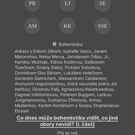
PB
LJ
SE
AM
KK
SSE
Bohemistika
Anketa s Erikem Gilkem, Isabelle Vasco, Janem
Anket
Matonohou, Nelou Merva, Jaroslavem Olšou, Jr.,
Maton
Kamilou Woźniak, Klárou Kudlovou, Daliborem
Kamil
Turečkem, Emany Elabd, Piotrem Sobotkou,
Tureč
Dominikem Elou Bártem, Lukášem Holečkem,
Domin
Xavierem Galmichem, Alessandrem Catalanem,
Xavie
Anonymní respondentkou, která neuvedla jméno ani
Anony
instituci, Oksanou Palij, Agnieszkou Kwiatkowskou,
insti
Dagmar Inštitorisovou, Peterem Buggem, Lenkou
Dagma
Jungmannovou, Svetlanou Efimovou, Annou
Jungm
Maślankou, Karlem Komárkem a Sonjou Stojmenskou-
Maśla
Elzeser
Elzes
Co dnes může bohemistika vidět, co jiné
Co 
obory nevidí? (I. část)
Ptá se red