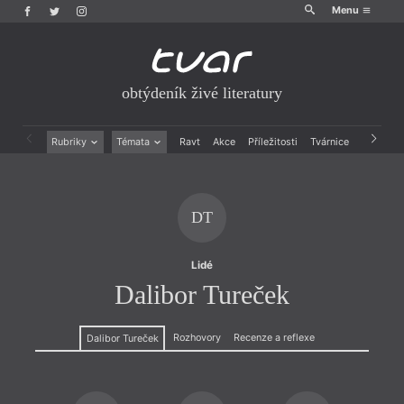
Menu
obtýdeník živé literatury
Rubriky
Témata
Ravt
Akce
Příležitosti
Tvárnice
Archiv
Beletrie
Ženy v katolické literatuře
Drobná publicistika
Právě vychází
Esejistika
Mauzoleum
DT
Recenze a reflexe
Divadlo
Reportáže
Historie kolonialismu
Rozhovory
Dokument
Lidé
Výroční ceny
Dalibor Tureček
Rozhovory
Recenze a reflexe
Dalibor Tureček