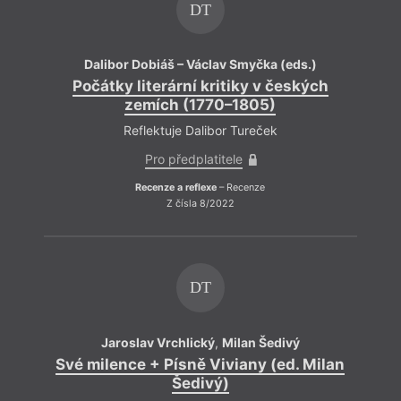
DT
Dalibor Dobiáš – Václav Smyčka (eds.)
Počátky literární kritiky v českých
zemích (1770–1805)
Reflektuje Dalibor Tureček
Pro předplatitele
Recenze a reflexe
– Recenze
Z čísla 8/2022
DT
Jaroslav Vrchlický
,
Milan Šedivý
Své milence + Písně Viviany (ed. Milan
Šedivý)