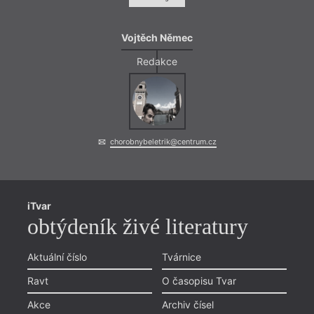
Vojtěch Němec
Redakce
chorobnybeletrik@centrum.cz
iTvar
obtýdeník živé literatury
Aktuální číslo
Tvárnice
Ravt
O časopisu Tvar
Akce
Archiv čísel