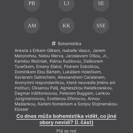
PB
LJ
SE
AM
KK
SSE
Bohemistika
Anketa s Erikem Gilkem, Isabelle Vasco, Janem
Anket
Matonohou, Nelou Merva, Jaroslavem Olšou, Jr.,
Maton
Kamilou Woźniak, Klárou Kudlovou, Daliborem
Kamil
Turečkem, Emany Elabd, Piotrem Sobotkou,
Tureč
Dominikem Elou Bártem, Lukášem Holečkem,
Domin
Xavierem Galmichem, Alessandrem Catalanem,
Xavie
Anonymní respondentkou, která neuvedla jméno ani
Anony
instituci, Oksanou Palij, Agnieszkou Kwiatkowskou,
insti
Dagmar Inštitorisovou, Peterem Buggem, Lenkou
Dagma
Jungmannovou, Svetlanou Efimovou, Annou
Jungm
Maślankou, Karlem Komárkem a Sonjou Stojmenskou-
Maśla
Elzeser
Elzes
Co dnes může bohemistika vidět, co jiné
Co 
obory nevidí? (I. část)
Ptá se red