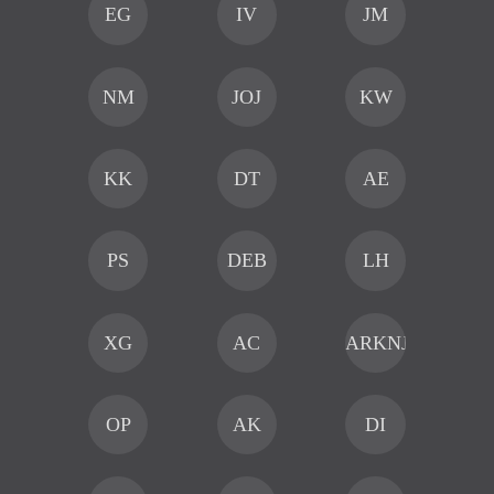
EG
IV
JM
NM
JOJ
KW
KK
DT
AE
PS
DEB
LH
XG
AC
ARKNJAI
OP
AK
DI