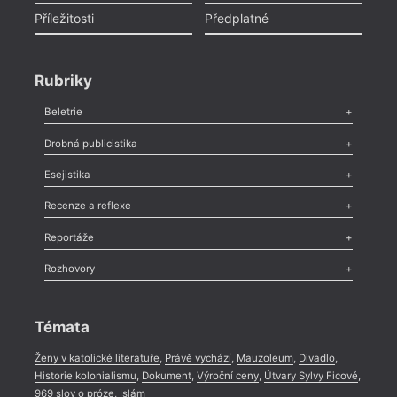
Příležitosti
Předplatné
Rubriky
Beletrie
Poezie
,
Próza
,
Dokumenty
,
Drama
,
Celá rubrika
Drobná publicistika
Odlesk
,
Zasláno
,
Nezařazené
,
Novinky v Tvaru
,
Slovo
,
Výročí
,
Esejistika
Nekrolog
,
Glosa
,
Sloupek
,
Pozvánka
,
Literární soutěž
,
Komentář
,
Celá rubrika
Esej
,
Pádlo
,
Úvaha
,
Texty
,
Studie
,
Celá rubrika
Recenze a reflexe
Recenze
,
Dvakrát
,
Horké párky
,
969 slov o próze
,
Reportáže
Méně slov o próze
,
Celá rubrika
Literární zítřky
,
Reportáž
,
Literární život
,
Divadlo
,
Kritický ohlas
,
Rozhovory
Celá rubrika
Rozhovor
,
Anketa
,
Celá rubrika
Témata
Ženy v katolické literatuře
,
Právě vychází
,
Mauzoleum
,
Divadlo
,
Historie kolonialismu
,
Dokument
,
Výroční ceny
,
Útvary Sylvy Ficové
,
969 slov o próze
,
Islám