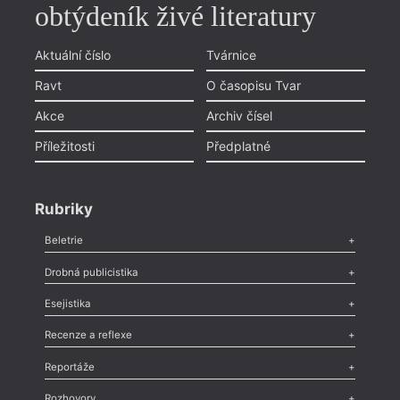
obtýdeník živé literatury
Aktuální číslo
Tvárnice
Ravt
O časopisu Tvar
Akce
Archiv čísel
Příležitosti
Předplatné
Rubriky
Beletrie
Poezie
,
Próza
,
Dokumenty
,
Drama
,
Celá rubrika
Drobná publicistika
Odlesk
,
Zasláno
,
Nezařazené
,
Novinky v Tvaru
,
Slovo
,
Výročí
,
Esejistika
Nekrolog
,
Glosa
,
Sloupek
,
Pozvánka
,
Literární soutěž
,
Komentář
,
Celá rubrika
Esej
,
Pádlo
,
Úvaha
,
Texty
,
Studie
,
Celá rubrika
Recenze a reflexe
Recenze
,
Dvakrát
,
Horké párky
,
969 slov o próze
,
Reportáže
Méně slov o próze
,
Celá rubrika
Literární zítřky
,
Reportáž
,
Literární život
,
Divadlo
,
Kritický ohlas
,
Rozhovory