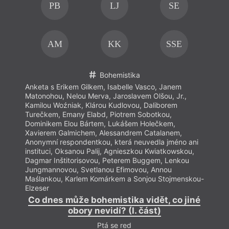
PB
LJ
SE
AM
KK
SSE
Bohemistika
Anketa s Erikem Gilkem, Isabelle Vasco, Janem
Anket
Matonohou, Nelou Merva, Jaroslavem Olšou, Jr.,
Maton
Kamilou Woźniak, Klárou Kudlovou, Daliborem
Kamil
Turečkem, Emany Elabd, Piotrem Sobotkou,
Tureč
Dominikem Elou Bártem, Lukášem Holečkem,
Domin
Xavierem Galmichem, Alessandrem Catalanem,
Xavie
Anonymní respondentkou, která neuvedla jméno ani
Anony
instituci, Oksanou Palij, Agnieszkou Kwiatkowskou,
insti
Dagmar Inštitorisovou, Peterem Buggem, Lenkou
Dagma
Jungmannovou, Svetlanou Efimovou, Annou
Jungm
Maślankou, Karlem Komárkem a Sonjou Stojmenskou-
Maśla
Elzeser
Elzes
Co dnes může bohemistika vidět, co jiné
Co 
obory nevidí? (I. část)
Ptá se red