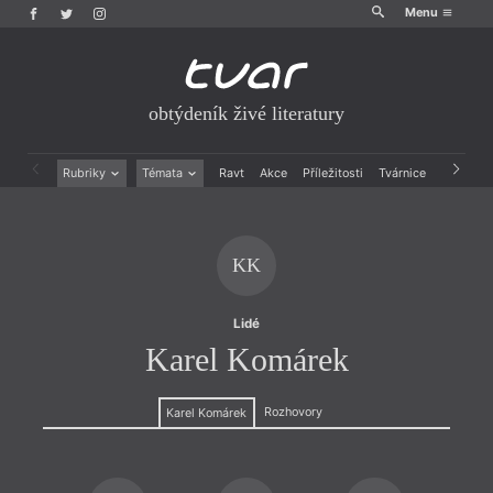
Menu
obtýdeník živé literatury
Rubriky
Témata
Ravt
Akce
Příležitosti
Tvárnice
Archiv
Beletrie
Ženy v katolické literatuře
Drobná publicistika
Právě vychází
Esejistika
Mauzoleum
KK
Recenze a reflexe
Divadlo
Reportáže
Historie kolonialismu
Rozhovory
Dokument
Lidé
Výroční ceny
Karel Komárek
Rozhovory
Karel Komárek