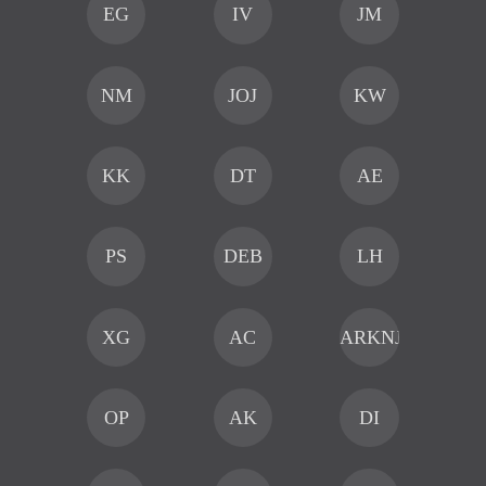
EG
IV
JM
NM
JOJ
KW
KK
DT
AE
PS
DEB
LH
XG
AC
ARKNJAI
OP
AK
DI