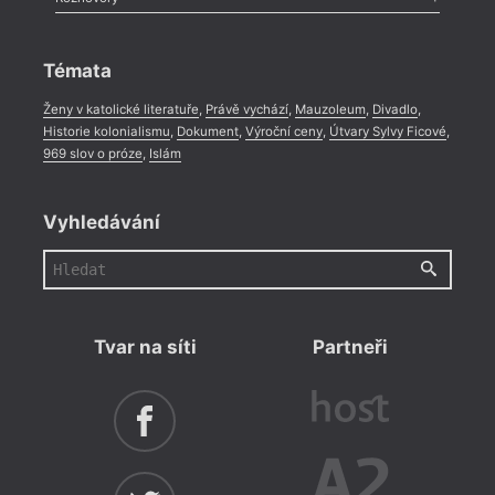
Celá rubrika
Rozhovor
,
Anketa
,
Celá rubrika
Témata
Ženy v katolické literatuře
,
Právě vychází
,
Mauzoleum
,
Divadlo
,
Historie kolonialismu
,
Dokument
,
Výroční ceny
,
Útvary Sylvy Ficové
,
969 slov o próze
,
Islám
Vyhledávání
Tvar na síti
Partneři