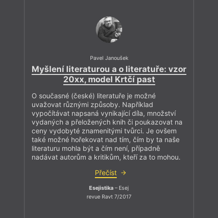
Pavel Janoušek
Myšlení literaturou a o literatuře: vzor
20xx, model Krtčí past
O současné (české) literatuře je možné
uvažovat různými způsoby. Například
vypočítávat napsaná vynikající díla, množství
vydaných a přeložených knih či poukazovat na
ceny vydobyté znamenitými tvůrci. Je ovšem
také možné hořekovat nad tím, čím by ta naše
literaturu mohla být a čím není, případně
nadávat autorům a kritikům, kteří za to mohou.
Přečíst
Esejistika
– Esej
revue Ravt 7/2017