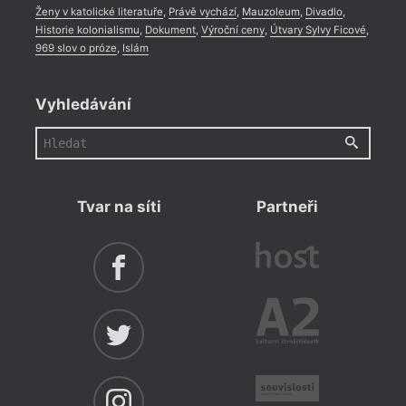
Ženy v katolické literatuře
,
Právě vychází
,
Mauzoleum
,
Divadlo
,
Historie kolonialismu
,
Dokument
,
Výroční ceny
,
Útvary Sylvy Ficové
,
969 slov o próze
,
Islám
Vyhledávání
Tvar na síti
Partneři