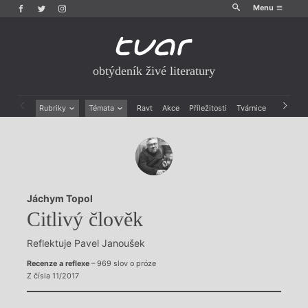
Menu
obtýdeník živé literatury
Rubriky
Témata
Ravt
Akce
Příležitosti
Tvárnice
Archiv
Beletrie
Ženy v katolické literatuře
Drobná publicistika
Právě vychází
Esejistika
Mauzoleum
Recenze a reflexe
Divadlo
Reportáže
Historie kolonialismu
Jáchym Topol
Rozhovory
Dokument
Citlivý člověk
Výroční ceny
Reflektuje Pavel Janoušek
Recenze a reflexe
– 969 slov o próze
Z čísla 11/2017