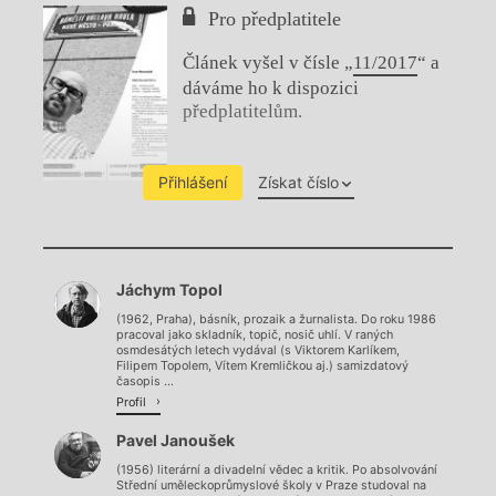
Pro předplatitele
Článek vyšel v čísle „
11/2017
“ a
dáváme ho k dispozici
předplatitelům.
Přihlášení
Získat číslo
Chviličku.
Jáchym Topol
Načítá se.
(1962, Praha), básník, prozaik a žurnalista. Do roku 1986
pracoval jako skladník, topič, nosič uhlí. V raných
osmdesátých letech vydával (s Viktorem Karlíkem,
Filipem Topolem, Vítem Kremličkou aj.) samizdatový
časopis ...
Profil
Pavel Janoušek
(1956) literární a divadelní vědec a kritik. Po absolvování
Střední uměleckoprůmyslové školy v Praze studoval na