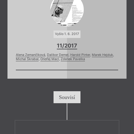
Vyšlo 1. 6. 2017
11/2017
Alena Zemančíková
,
Dalibor Demel
,
Harold Pinter
,
Marek Hejduk
,
Michal Škrabal
,
Ondřej Macl
,
Zdenek Pavelka
Souvisí